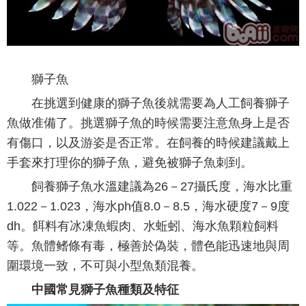
獅子魚
在挑選到健康的獅子魚後就需要為人工飼養獅子
魚做准備了。挑選獅子魚的時候需要注意魚身上是否
有傷口，以及游姿是否正常。在飼養的時候建議戴上
手套來打理你的獅子魚，避免被獅子魚刺到。
飼養獅子魚水溫建議為26－27攝氏度，海水比重
1.022－1.023，海水ph值8.0－8.5，海水硬度7－9度
dh。餌料有冰凍魚蝦肉、水蚯蚓、海水魚顆粒飼料
等。魚體鳍條有毒，極善於偽裝，體色能迅速地與周
圍環境一致，不可與小型魚類混養。
中國常見獅子魚種類及特征