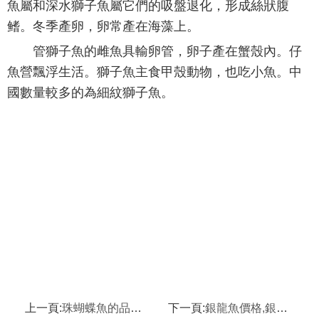
魚屬和深水獅子魚屬它們的吸盤退化，形成絲狀腹
鳍。冬季產卵，卵常產在海藻上。
管獅子魚的雌魚具輸卵管，卵子產在蟹殼內。仔
魚營飄浮生活。獅子魚主食甲殼動物，也吃小魚。中
國數量較多的為細紋獅子魚。
上一頁:
珠蝴蝶魚的品種簡介,鏡斑蝴蝶魚的品種簡介
下一頁:
銀龍魚價格,銀龍魚壽命有多長