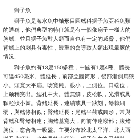
獅子魚
獅子魚是海水魚中鲉形目圓鳍科獅子魚亞科魚類
的通稱，他們典型的特征就是有一個像扇子一樣大的
胸鳍。並且獅子魚對人類而言也有一定的威脅，他們
背鳍上的刺具有毒性，嚴重的會導致人類出現暈厥的
情況。
獅子魚約有13屬150多種，中國有1屬4種。體長
可達450毫米。體延長，前部亞圓筒形，後部漸側扁狹
小。頭寬大平扁。吻寬鈍。眼小，上側位。口端位，
上颌稍突出。鰓孔中大。體無鱗，皮松軟，光滑或具
顆粒狀小棘。背鳍延長，連續或具一缺刻，鳍棘細
弱，與鳍條相似；臀鳍延長；尾鳍平截或圓形，常與
背鳍和臀鳍相連；胸鳍基寬大，向前伸達喉部；腹鳍
胸位，愈合為一吸盤。主要分布於北太平洋、北大西