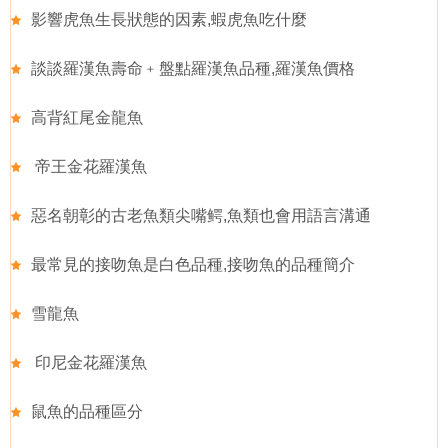
影響虎魚生長狀態的因素,蝦虎魚吃什麼
談談羅漢魚壽命﹢盤點羅漢魚品種,羅漢魚價格
高背紅尾金龍魚
帝王金花羅漢魚
惡名朝彰的古老魚類尖嘴鳄,魚類也會用語言溝通
最常見的接吻魚是白色品種,接吻魚的品種簡介
雪龍魚
印尼金花羅漢魚
鼠魚的品種區分