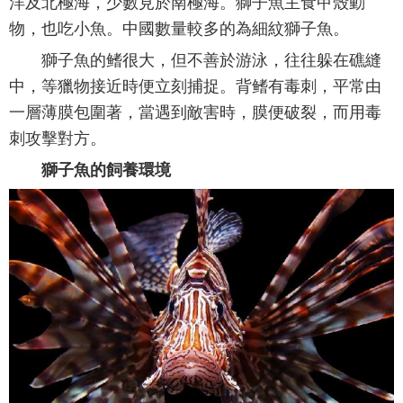
洋及北極海，少數見於南極海。獅子魚主食甲殼動
物，也吃小魚。中國數量較多的為細紋獅子魚。
獅子魚的鳍很大，但不善於游泳，往往躲在礁縫
中，等獵物接近時便立刻捕捉。背鳍有毒刺，平常由
一層薄膜包圍著，當遇到敵害時，膜便破裂，而用毒
刺攻擊對方。
獅子魚的飼養環境