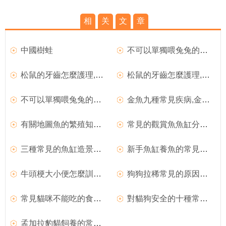
相
关
文
章
中國樹蛙
不可以單獨喂兔兔的食物,寵物兔兔常見食物優劣分析
松鼠的牙齒怎麼護理,寵物松鼠的常見疾病有哪些
松鼠的牙齒怎麼護理,寵物松鼠的常見疾病有哪些
不可以單獨喂兔兔的食物,寵物兔兔常見食物優劣分析
金魚九種常見疾病,金魚常見之疾病
有關地圖魚的繁殖知識介紹,地圖魚有哪些常見病
常見的觀賞魚魚缸分類,如何科學地養殖觀賞魚
三種常見的魚缸造景介紹,魚缸造景的注意事項
新手魚缸養魚的常見問題有哪些,養魚心得
牛頭梗大小便怎麼訓練,牛頭梗的常見疾病及防治
狗狗拉稀常見的原因有哪些呢
常見貓咪不能吃的食物,貓咪絕對不能吃的食物
對貓狗安全的十種常見家養植物
孟加拉豹貓飼養的常見問題