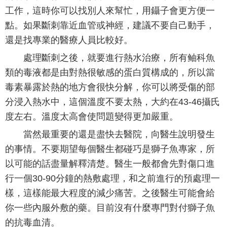
工作，這時你可以找別人來幫忙，用鑷子會更方便一
點。如果斷刺靠近血管或神經，建議不要自己動手，
還是找專業的醫療人員比較好。
處理斷刺之後，就要進行熱水治療，所有鲉科魚
類的毒液都是由對熱很敏感的蛋白質構成的，所以當
毒素暴露於熱的地方會很快分解，你可以將受傷的部
分浸入熱水中，這個溫度不要太熱，大約在43-46攝氏
度左右。溫度太高會使問題變得更加嚴重。
當然最重要的還是盡快去醫院，向醫生說明發生
的事情。不要期望每個醫生都碰巧是獅子魚專家，所
以可能的話盡量解釋清楚。醫生一般都會先對傷口進
行一個30-90分鐘的熱敷處理，和之前進行的預處理一
樣，這樣能最大程度的減少痛苦。之後醫生可能會給
你一些內服外敷的藥。目前沒有什麼專門對付獅子魚
的抗毒血清。