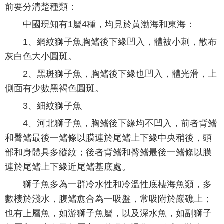
前要分清楚種類：
中國現知有1屬4種，均見於黃渤海和東海：
1、網紋獅子魚胸鳍後下緣凹入，體被小刺，散布
灰白色大小圓斑。
2、黑斑獅子魚，胸鳍後下緣也凹入，體光滑，上
側面有少數黑褐色圓斑。
3、細紋獅子魚
4、河北獅子魚，胸鳍後下緣均不凹入，前者背鳍
和臀鳍最後一鳍條以膜連於尾鳍上下緣中央稍後，頭
部和身體具多縱紋；後者背鳍和臀鳍最後一鳍條以膜
連於尾鳍上下緣近尾鳍基底處。
獅子魚多為一群冷水性和冷溫性底棲海魚類，多
數棲於淺水，腹鳍愈合為一吸盤，常吸附於巖礁上；
也有上層魚，如游獅子魚屬，以及深水魚，如副獅子