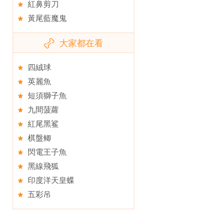
紅鼻剪刀
黃尾藍魔鬼
大家都在看
四絨球
英麗魚
短須獅子魚
九間菠蘿
紅尾黑鲨
棋盤鲫
閃電王子魚
黑線飛狐
印度洋天皇蝶
五彩吊