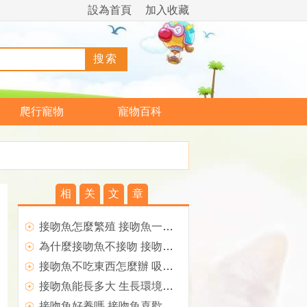
設為首頁
加入收藏
爬行寵物
寵物百科
相
关
文
章
接吻魚怎麼繁殖 接吻魚一年可繁殖多次
為什麼接吻魚不接吻 接吻魚不適合群養
接吻魚不吃東西怎麼辦 吸吮缸壁填飽肚子
接吻魚能長多大 生長環境也會影響體長
接吻魚好養嗎 接吻魚喜歡新鮮的老水