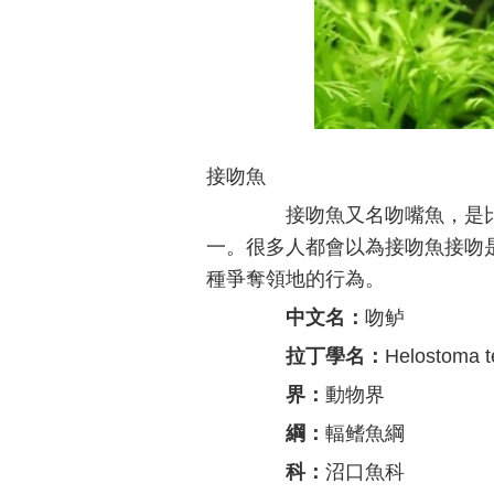
接吻魚
接吻魚又名吻嘴魚，是比
一。很多人都會以為接吻魚接吻
種爭奪領地的行為。
中文名：
吻鲈
拉丁學名：
Helostoma t
界：
動物界
綱：
輻鳍魚綱
科：
沼口魚科