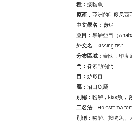
種：
接吻魚
原產：
亞洲的印度尼西
中文學名：
吻鲈
亞目：
攀鲈亞目（Anaban
外文名：
kissing fish
分布區域：
泰國，印度
門：
脊索動物門
目：
鲈形目
屬：
沼口魚屬
別稱：
吻鲈，kiss魚，
二名法：
Helostoma tem
別稱：
吻鲈、接吻魚、又