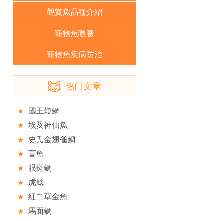
觀賞魚品種介紹
寵物魚喂養
寵物魚疾病防治
热门文章
國王短鲷
埃及神仙魚
史氏金翅雀鲷
盲魚
眼斑鲷
虎鲶
紅白草金魚
馬面鲷