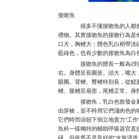
接吻魚
很多不懂接吻魚的人都會
禮物。其實接吻魚的接吻行為是
口大，胸鳍大；體色乳白稍帶淡
藍綠色，也有少數的接吻魚為白
接吻魚的體長一般為2到3
右。身體呈長圓形。頭大，嘴大
眼圈。背鳍、臀鳍特別長，從鰓
鳍、腹鳍呈扇形，尾鳍正常。身
接吻魚，乳白色散發金屬
由穿梭，並不時用它們淺肉色的
它們時而頭朝下倒立地賣力“工作
魚科一樣獨特的輔助呼吸器官直
碌，但依舊不是良好的“水族清道