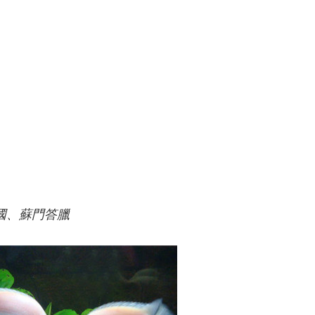
國、蘇門答臘