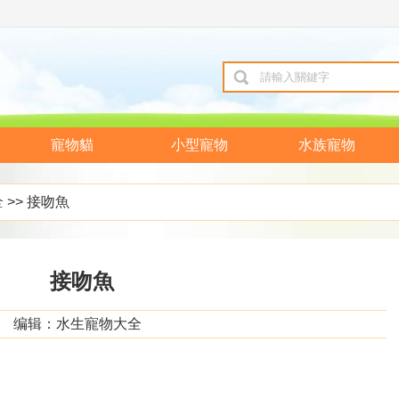
寵物貓
小型寵物
水族寵物
全
>> 接吻魚
接吻魚
编辑：水生寵物大全