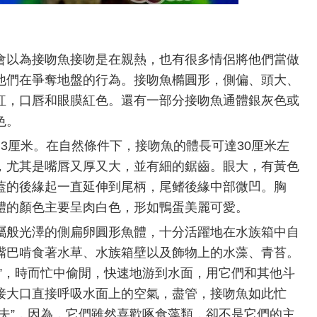
以為接吻魚接吻是在親熱，也有很多情侶將他們當做
他們在爭奪地盤的行為。接吻魚橢圓形，側偏、頭大、
紅，口唇和眼膜紅色。還有一部分接吻魚通體銀灰色或
色。
厘米。在自然條件下，接吻魚的體長可達30厘米左
，尤其是嘴唇又厚又大，並有細的鋸齒。眼大，有黃色
蓋的後緣起一直延伸到尾柄，尾鳍後緣中部微凹。胸
體的顏色主要呈肉白色，形如鴨蛋美麗可愛。
般光澤的側扁卵圓形魚體，十分活躍地在水族箱中自
嘴巴啃食著水草、水族箱壁以及飾物上的水藻、青苔。
”，時而忙中偷閒，快速地游到水面，用它們和其他斗
接大口直接呼吸水面上的空氣，盡管，接吻魚如此忙
夫”，因為，它們雖然喜歡啄食藻類，卻不是它們的主