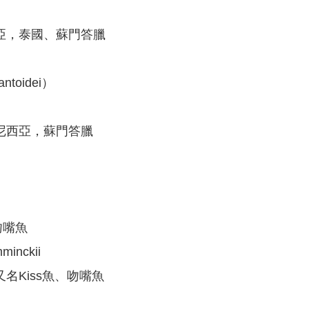
亞，泰國、蘇門答臘
toidei）
尼西亞，蘇門答臘
吻嘴魚
minckii
名Kiss魚、吻嘴魚