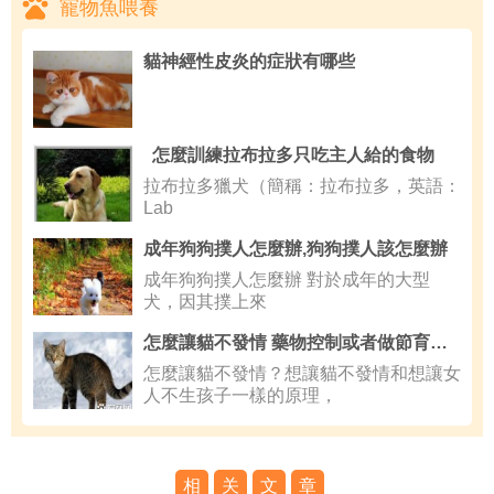
寵物魚喂養
貓神經性皮炎的症狀有哪些
怎麼訓練拉布拉多只吃主人給的食物
拉布拉多獵犬（簡稱：拉布拉多，英語：
Lab
成年狗狗撲人怎麼辦,狗狗撲人該怎麼辦
成年狗狗撲人怎麼辦 對於成年的大型
犬，因其撲上來
怎麼讓貓不發情 藥物控制或者做節育手術
怎麼讓貓不發情？想讓貓不發情和想讓女
人不生孩子一樣的原理，
相
关
文
章