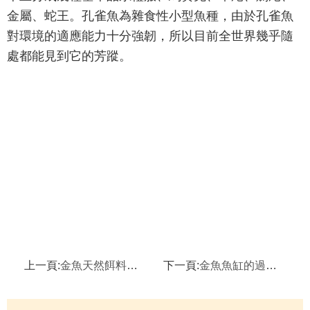
金屬、蛇王。孔雀魚為雜食性小型魚種，由於孔雀魚
對環境的適應能力十分強韌，所以目前全世界幾乎隨
處都能見到它的芳蹤。
上一頁:
金魚天然餌料的捕撈知識,金魚魚缸怎麼投料
下一頁:
金魚魚缸的過濾系統怎麼配備,金魚水質的調整方法