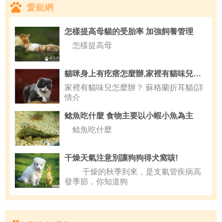
愛寵網
怎樣提高母貓的受胎率 加強飼養管理
怎樣提高母
貓咪身上有疙瘩怎麼辦,家裡有貓味兒怎麼辦
家裡有貓味兒怎麼辦？ 蘇格蘭折耳貓(詳
情介
鲶魚吃什麼 食物主要以小蝦小魚為主
鲶魚吃什麼
干燥天氣注意別讓狗狗得犬窩咳!
干燥的秋季到來，是支氣管疾病高
發季節，你知道狗