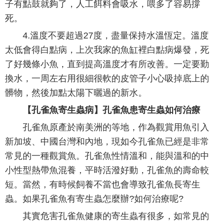
子有點鼓就夠了，人工餌料會吸水，喂多了容易撐
死。
4.溫度不要超過27度，盡量保持水溫恆定。溫度
太低會得白點病，上次我家的魚缸裡白點病爆發，死
了好幾條小魚，直到提高溫度才有所改善。一定要勤
換水，一周左右用很細很軟的皮管子小心吸掉底上的
髒物，然後加點太陽下曬過的新水。
【孔雀魚寄生蟲病】孔雀魚患寄生蟲如何治療
孔雀魚原產於南美洲的等地，作為觀賞用魚引入
新加坡、中國台灣和內地，現如今孔雀魚已經是非常
常見的一種觀賞魚。孔雀魚性情溫和，能與溫和的中
小性型熱帶魚混養，平時活潑好動，孔雀魚的壽命較
短。當然，有時候飼養不當也會導致孔雀魚長寄生
蟲。如果孔雀魚有寄生蟲怎麼辦?如何治療呢?
其實危害孔雀魚健康的寄生蟲有很多，如常見的