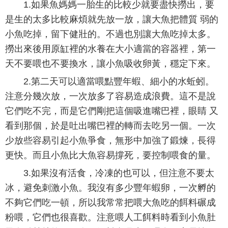
1.如果魚媽媽一胎生的比較少就要盡快撈出，要
是生的太多比較麻煩就先放一放，讓大魚把體質 弱的
小魚吃掉，留下健壯的。不過也別讓大魚吃掉太多。
撈出來後用原缸裡的水養在大小適當的容器裡，第一
天不要喂也不要換水，讓小魚吸收卵黃，穩定下來。
2.第二天可以適當喂點豐年蝦、細小的水蚯蚓。
注意分幾次放，一次放多了容易造成浪費。這不是說
它們吃不完，而是它們剛把這個吸進嘴巴裡，眼睛 又
看到那個，於是吐出嘴巴裡的轉而去吃另一個。一次
少放些容易引起小魚爭食，無形中加強了鍛煉，長得
更快。而且小魚比大魚容易撐死，要控制喂食的量。
3.如果沒有活食，冷凍的也可以，但注意不要太
冰，避免刺激小魚。我沒有多少豐年蝦卵，一次孵的
不夠它們吃一頓，所以我常常把喂大魚吃的餌料碾成
粉喂，它們也很喜歡。注意喂人工餌料時看到小魚肚