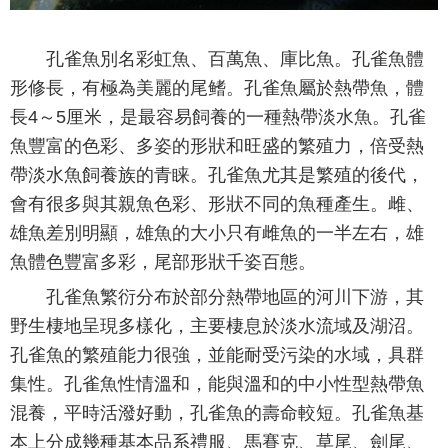
孔雀魚別名彩虹魚、百萬魚、庫比魚。孔雀魚體
形修長，有極為美麗的尾鳍。孔雀魚屬於熱帶魚，體
長4～5厘米，是最容易飼養的一種熱帶淡水魚。孔雀
魚豐富的色彩、多姿的形狀和旺盛的繁殖力，倍受熱
帶淡水魚飼養族的青睐。孔雀魚尤其是繁殖的後代，
會有很多與其親魚色彩、形狀不同的魚種產生。雌、
雄魚差別明顯，雄魚的大小只有雌魚的一半左右，雄
魚體色豐富多彩，尾部形狀千姿百態。
孔雀魚繁衍分布於部分熱帶地區的河川下游，其
野生棲地呈現多樣化，主要棲息於淡水流域及湖沼。
孔雀魚的繁殖能力很強，並能耐受污染的水域，具群
集性。孔雀魚性情溫和，能與溫和的中小性型熱帶魚
混養，平時活潑好動，孔雀魚的壽命較短。孔雀魚基
本上分成幾種基本品系禮服、馬賽克、草尾、劍尾、