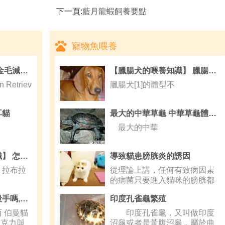
下一頁:
藍月龍蝦飼養要點
寵物魚喂養
【金毛的喂養知識】 金毛減緩生長計劃詳解
【臘腸犬的喂養知識】 臘腸犬每天需要散步多長時間
Retriev
臘腸犬[1]的體型不
耳貓
最大的中華草龜 中華草龜體長約在28cm左右
最大的中華
【拉布拉多的喂養知識】 怎麼讓拉布拉多毛發變漂亮
導致貓患膀胱炎的誘因
：拉布拉
從理論上講，任何有致病因素
的病菌只要進入貓咪的膀胱都
能導致膀胱
巧克力是貓貓的健康殺手嗎,對寵物貓貓有害的東西
印度孔雀龜繁殖
 伯曼貓
印度孔雀龜，又叫做印度
巧克力與
沼龜或者是黃腹沼龜，屬於曲