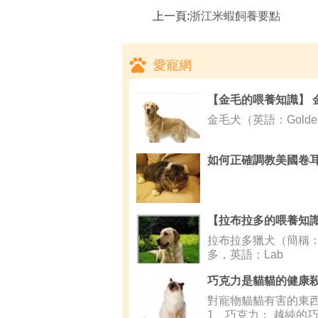
上一頁:
浙江米蝦飼養要點
愛寵網
金毛犬（英語：Golden 
如何正確調教美國卷
拉布拉多獵犬（簡稱
多，英語：Lab
對寵物貓貓有害的東西
1、巧克力： 越純的