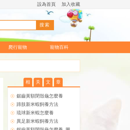
設為首頁
加入收藏
爬行寵物
寵物百科
相
关
文
章
鋸齒黃額閉殼龜怎麼養
蹄肢新米蝦飼養方法
琉球新米蝦怎麼養
異足新米蝦飼養方法
鋸齒黃額閉殼龜怎麼養_圖片_習性_價格,黃額閉殼龜