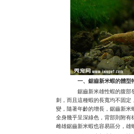
一、鋸齒新米蝦的體型
鋸齒新米雄性蝦的腹部發
刺，而且這種蝦的長寬均不固定
變，隨著年齡的增長，鋸齒新米
全身幾乎呈深綠色，背部則附有
雌雄鋸齒新米蝦也容易區分，雄