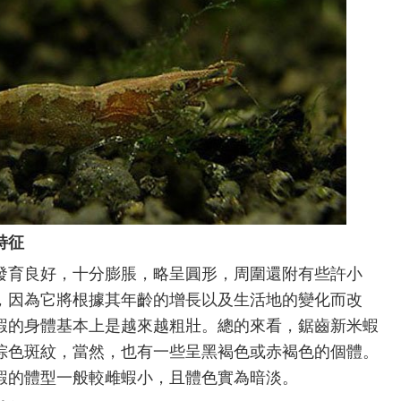
特征
育良好，十分膨脹，略呈圓形，周圍還附有些許小
，因為它將根據其年齡的增長以及生活地的變化而改
蝦的身體基本上是越來越粗壯。總的來看，鋸齒新米蝦
棕色斑紋，當然，也有一些呈黑褐色或赤褐色的個體。
蝦的體型一般較雌蝦小，且體色實為暗淡。