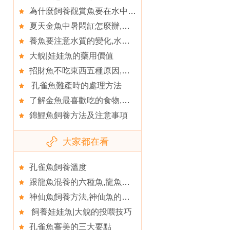
為什麼飼養觀賞魚要在水中加鹽,魚缸加鹽有什麼用
夏天金魚中暑悶缸怎麼辦,夏季如何預防金魚中暑
養魚要注意水質的變化,水質的因素對觀賞魚的影響
大鲵|娃娃魚的藥用價值
招財魚不吃東西五種原因,適合混養體型比招財魚大的
孔雀魚難產時的處理方法
了解金魚最喜歡吃的食物,金魚飼料如何選擇
錦鯉魚飼養方法及注意事項
大家都在看
孔雀魚飼養溫度
跟龍魚混養的六種魚,龍魚混養的注意事項
神仙魚飼養方法,神仙魚的飼養環境
飼養娃娃魚|大鲵的投喂技巧
孔雀魚審美的三大要點