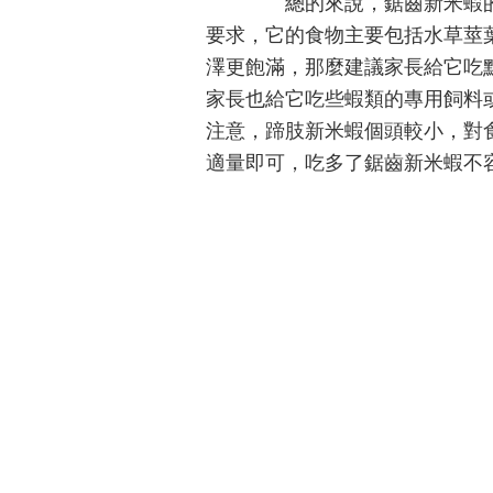
總的來說，鋸齒新米蝦的
要求，它的食物主要包括水草莖
澤更飽滿，那麼建議家長給它吃
家長也給它吃些蝦類的專用飼料
注意，蹄肢新米蝦個頭較小，對
適量即可，吃多了鋸齒新米蝦不