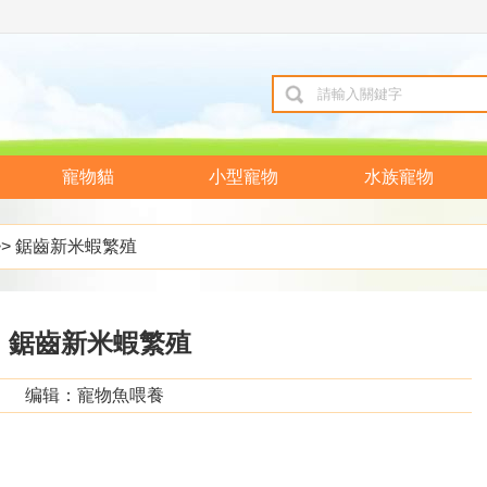
寵物貓
小型寵物
水族寵物
>> 鋸齒新米蝦繁殖
鋸齒新米蝦繁殖
编辑：寵物魚喂養