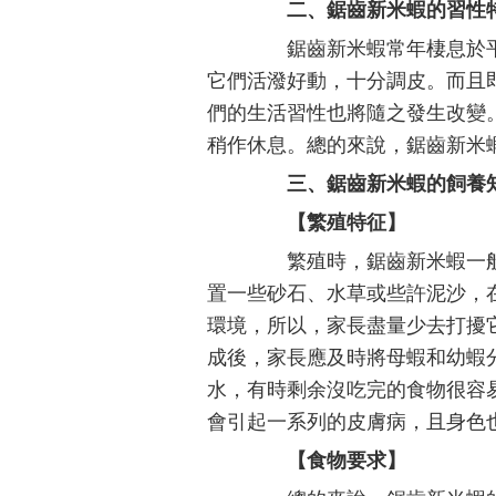
二、鋸齒新米蝦的習性
鋸齒新米蝦常年棲息於平
它們活潑好動，十分調皮。而且
們的生活習性也將隨之發生改變
稍作休息。總的來說，鋸齒新米
三、鋸齒新米蝦的飼養
【繁殖特征】
繁殖時，鋸齒新米蝦一般
置一些砂石、水草或些許泥沙，
環境，所以，家長盡量少去打擾
成後，家長應及時將母蝦和幼蝦
水，有時剩余沒吃完的食物很容
會引起一系列的皮膚病，且身色
【食物要求】