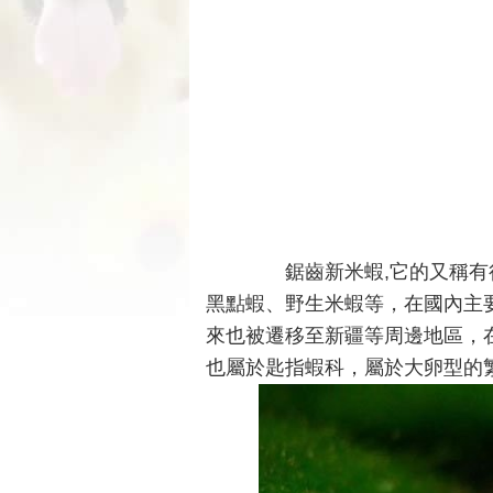
鋸齒新米蝦,它的又稱有很
黑點蝦、野生米蝦等，在國內主
來也被遷移至新疆等周邊地區，
也屬於匙指蝦科，屬於大卵型的