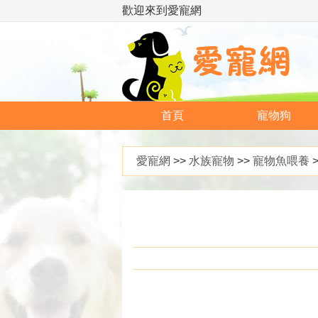
歡迎來到愛寵網
首頁
寵物狗
愛寵網
>>
水族寵物
>>
寵物魚喂養