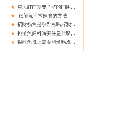
買魚缸前需要了解的問題,如果魚缸發生漏水應該怎麼辦
銀龍魚日常飼養的方法
招財貓魚是熱帶魚嗎,招財貓魚選購及飼養注意事項
挑選魚飼料時要注意什麼,魚飼料的質量好壞怎麼分辨
銀龍魚晚上需要開燈嗎,銀龍魚怎麼養及投喂方法