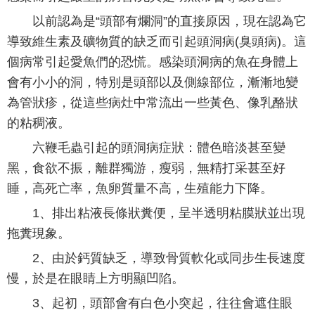
以前認為是“頭部有爛洞”的直接原因，現在認為它
導致維生素及礦物質的缺乏而引起頭洞病(臭頭病)。這
個病常引起愛魚們的恐慌。感染頭洞病的魚在身體上
會有小小的洞，特別是頭部以及側線部位，漸漸地變
為管狀疹，從這些病灶中常流出一些黃色、像乳酪狀
的粘稠液。
六鞭毛蟲引起的頭洞病症狀：體色暗淡甚至變
黑，食欲不振，離群獨游，瘦弱，無精打采甚至好
睡，高死亡率，魚卵質量不高，生殖能力下降。
1、排出粘液長條狀糞便，呈半透明粘膜狀並出現
拖糞現象。
2、由於鈣質缺乏，導致骨質軟化或同步生長速度
慢，於是在眼睛上方明顯凹陷。
3、起初，頭部會有白色小突起，往往會遮住眼