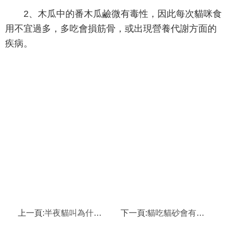
2、木瓜中的番木瓜鹼微有毒性，因此每次貓咪食
用不宜過多，多吃會損筋骨，或出現營養代謝方面的
疾病。
上一頁:
半夜貓叫為什麼那麼恐怖？
下一頁:
貓吃貓砂會有什麼危害