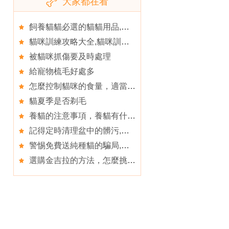
大家都在看
飼養貓貓必選的貓貓用品,貓用品
貓咪訓練攻略大全,貓咪訓練的幾個技巧和注意事項
被貓咪抓傷要及時處理
給寵物梳毛好處多
怎麼控制貓咪的食量，適當減肥？
貓夏季是否剃毛
養貓的注意事項，養貓有什麼要注意的？
記得定時清理盆中的髒污,五個原因造成貓不正確排洩
警惕免費送純種貓的騙局,買貓第一步之購買途徑大PK
選購金吉拉的方法，怎麼挑選金吉拉貓？