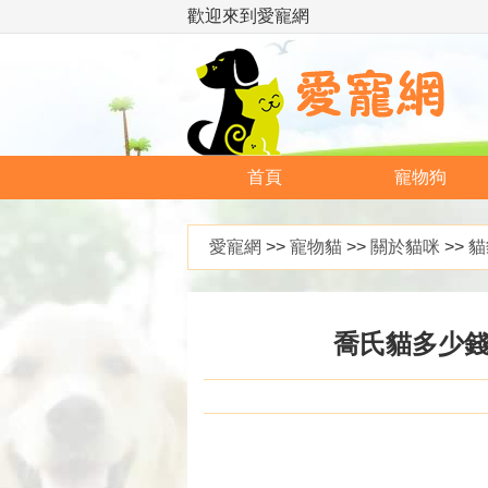
歡迎來到愛寵網
首頁
寵物狗
愛寵網
>>
寵物貓
>>
關於貓咪
>>
貓
喬氏貓多少錢