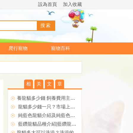
設為首頁
加入收藏
爬行寵物
寵物百科
相
关
文
章
養龍貓多少錢 飼養費用主要有兩部分
龍貓多少錢一只？市場上龍貓價格參考
純藍色龍貓介紹及純藍色龍貓多少錢？
藍鑽龍貓品種介紹|藍鑽龍貓多少錢
龍貓多大可以洗澡？洗澡的方法有哪些？