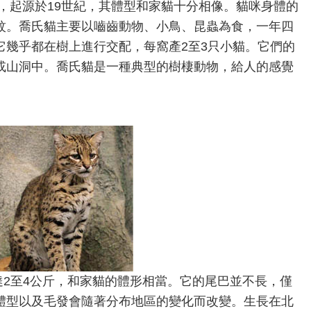
，起源於19世紀，其體型和家貓十分相像。貓咪身體的
紋。喬氏貓主要以嚙齒動物、小鳥、昆蟲為食，一年四
它幾乎都在樹上進行交配，每窩產2至3只小貓。它們的
或山洞中。喬氏貓是一種典型的樹棲動物，給人的感覺
重達2至4公斤，和家貓的體形相當。它的尾巴並不長，僅
體型以及毛發會隨著分布地區的變化而改變。生長在北