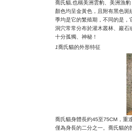
喬氏貓,也稱美洲雲豹、美洲漁豹
顏色均呈金黃色，且附有黑色斑
季均是它的繁殖期，不同的是，
洞穴常常分布於灌木叢林、巖石
十分孤獨、神秘！
1
喬氏貓的外形特征
喬氏貓身體長約45至75CM，
僅為身長的二分之一。喬氏貓的