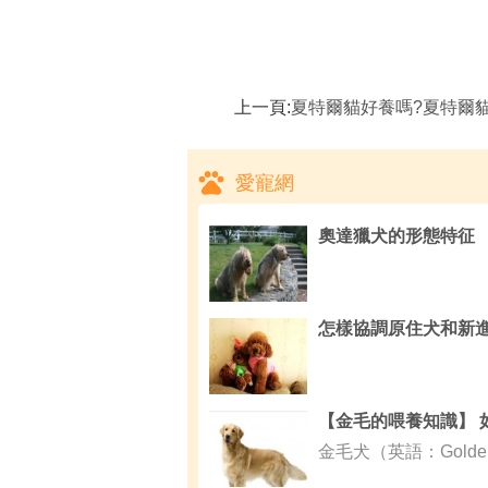
上一頁:
夏特爾貓好養嗎?夏特爾貓圖片|價
愛寵網
奧達獵犬的形態特征
金毛犬（英語：Golden 