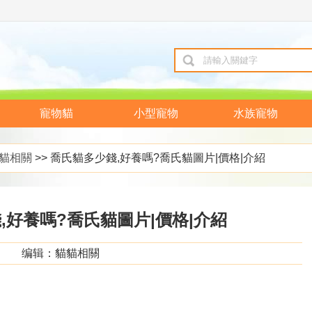
寵物貓
小型寵物
水族寵物
貓相關
>> 喬氏貓多少錢,好養嗎?喬氏貓圖片|價格|介紹
,好養嗎?喬氏貓圖片|價格|介紹
编辑：貓貓相關