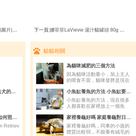
格|介紹
下一頁:
娜菲菲LaVievie 湯汁貓罐頭 80g （￥8.50）
貓貓相關
為貓咪減肥的三個方法
因為貓咪活動量小，加上主人
的喂食不當，貓咪發胖是現在
很普遍的現
怎樣協調原住犬和新進犬的關系
小魚缸養魚的方法 小魚缸要注意放養密度
小魚缸養魚的方法，現在很多
人都喜歡在家裡放上一個魚
缸，然後
【金毛的喂養知識】 如何照顧新買來的金毛
家裡養龜好嗎 家庭養龜對日常生活的作用
Retriev
家裡養龜好嗎，同事的小孩的
體質比較弱，不能養有絨毛的