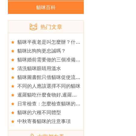
貓咪百科
热门文章
貓咪半夜老是叫怎麼辦？什麼原因？
貓咪比狗狗更忠誠嗎？
貓咪婚前需要做的三個准備,接純種貓回家前之准備工作
清洗貓咪眼睛用溫水
貓咪圖書館只借貓咪促使流浪貓領養,貓咪能放養嗎
不同的人應該選擇不同的貓咪
暹羅貓吃什麼食物好,暹羅貓愛吃什麼
日常檢查：怎麼檢查貓咪的眼睛
貓咪的六種不同體型
中秋寄養貓咪的注意事項