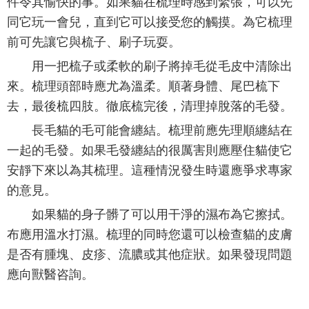
件令其愉快的事。如果貓在梳理時感到緊張，可以先
同它玩一會兒，直到它可以接受您的觸摸。為它梳理
前可先讓它與梳子、刷子玩耍。
用一把梳子或柔軟的刷子將掉毛從毛皮中清除出
來。梳理頭部時應尤為溫柔。順著身體、尾巴梳下
去，最後梳四肢。徹底梳完後，清理掉脫落的毛發。
長毛貓的毛可能會纏結。梳理前應先理順纏結在
一起的毛發。如果毛發纏結的很厲害則應壓住貓使它
安靜下來以為其梳理。這種情況發生時還應爭求專家
的意見。
如果貓的身子髒了可以用干淨的濕布為它擦拭。
布應用溫水打濕。梳理的同時您還可以檢查貓的皮膚
是否有腫塊、皮疹、流膿或其他症狀。如果發現問題
應向獸醫咨詢。