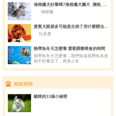
海根獵犬好養嗎?海根獵犬圖片_價格_訓練_性格特征
海根獵
貴賓犬眼屎多可能是生病了用什麼辦法解決
玩具貴
熱帶魚冬天怎麼養 需要調整喂食的時間
熱帶魚冬天怎麼養，我們知道熱帶魚本來
就不好養活了，再加上冬
貓貓相關
貓咪的13個小秘密