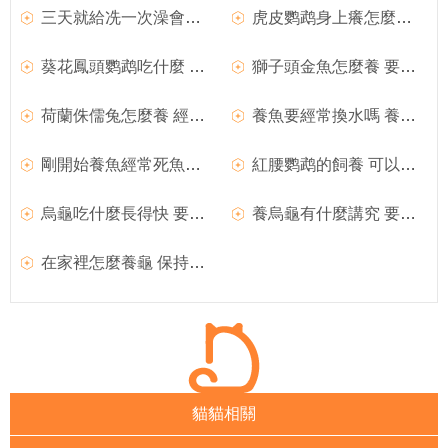
三天就給冼一次澡會不會太經常了？
虎皮鹦鹉身上癢怎麼辦 經常保持環境清潔
葵花鳳頭鹦鹉吃什麼 經常搭配蔬果類喂食
獅子頭金魚怎麼養 要經常換水
荷蘭侏儒兔怎麼養 經常給它們梳理毛發
養魚要經常換水嗎 養魚的水怎麼處理最好
剛開始養魚經常死魚怎麼辦 注意4點易致死亡
紅腰鹦鹉的飼養 可以經常幫它們沐浴或噴水
烏龜吃什麼長得快 要經常搭配喂養才長得快
養烏龜有什麼講究 要經常更換飼養池的水
在家裡怎麼養龜 保持水質清潔經常換水
貓貓相關