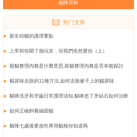
貓咪百科
热门文章
新生幼貓的護理要點
上帝和你開了個玩笑，但我們依然愛你（上）
龍貓整理內務是什麼意思,龍貓整理內務是否本能探討
貓尿味去除的11種方法,如何去除被子上的貓尿味
貓咪洗牙和牙齒日常護理須知,貓咪患了牙結石如何治療
如何正確飼養緬因貓
貓咪七歲後要改吃專用貓糧你知道嗎