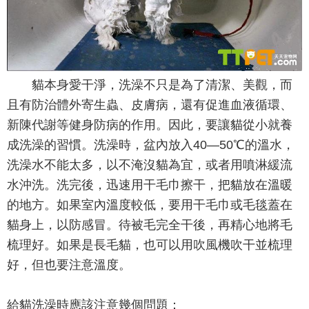
貓本身愛干淨，洗澡不只是為了清潔、美觀，而
且有防治體外寄生蟲、皮膚病，還有促進血液循環、
新陳代謝等健身防病的作用。因此，要讓貓從小就養
成洗澡的習慣。洗澡時，盆內放入40—50℃的溫水，
洗澡水不能太多，以不淹沒貓為宜，或者用噴淋緩流
水沖洗。洗完後，迅速用干毛巾擦干，把貓放在溫暖
的地方。如果室內溫度較低，要用干毛巾或毛毯蓋在
貓身上，以防感冒。待被毛完全干後，再精心地將毛
梳理好。如果是長毛貓，也可以用吹風機吹干並梳理
好，但也要注意溫度。
給貓洗澡時應該注意幾個問題：