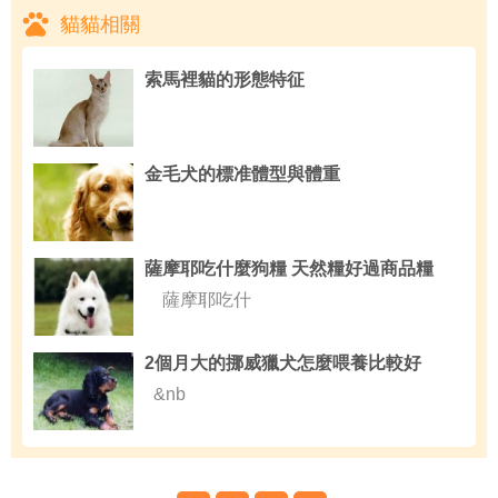
貓貓相關
索馬裡貓的形態特征
金毛犬的標准體型與體重
薩摩耶吃什麼狗糧 天然糧好過商品糧
薩摩耶吃什
2個月大的挪威獵犬怎麼喂養比較好
&nb