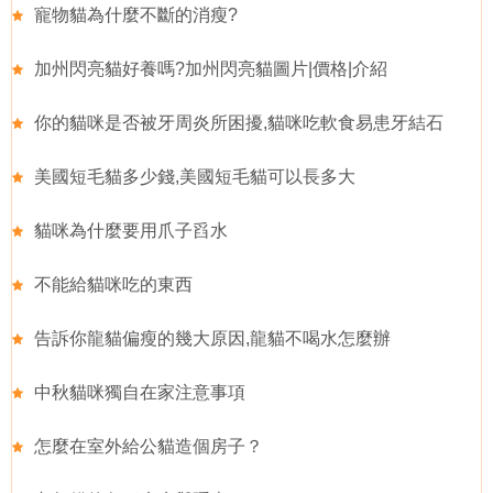
寵物貓為什麼不斷的消瘦?
加州閃亮貓好養嗎?加州閃亮貓圖片|價格|介紹
你的貓咪是否被牙周炎所困擾,貓咪吃軟食易患牙結石
美國短毛貓多少錢,美國短毛貓可以長多大
貓咪為什麼要用爪子舀水
不能給貓咪吃的東西
告訴你龍貓偏瘦的幾大原因,龍貓不喝水怎麼辦
中秋貓咪獨自在家注意事項
怎麼在室外給公貓造個房子？