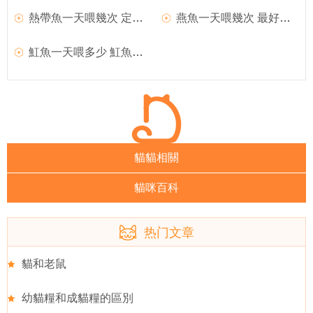
熱帶魚一天喂幾次 定時定量投喂
燕魚一天喂幾次 最好定時定量喂食
魟魚一天喂多少 魟魚的食量比較大
貓貓相關
貓咪百科
热门文章
貓和老鼠
幼貓糧和成貓糧的區別