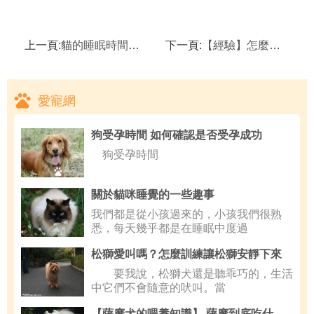
上一頁:
貓的睡眠時間一天多久？貓為什麼那麼困？
下一頁:
【經驗】怎麼給貓咪選擇合適的貓糧？
愛寵網
狗受孕時間 如何確認是否受孕成功
狗受孕時間
關於貓咪睡覺的一些趣事
我們都是從小孩過來的，小孩我們很熟
悉，每天幾乎都是在睡眠中度過
松獅愛叫嗎？怎麼訓練讓松獅安靜下來
要我說，松獅犬還是聽乖巧的，生活
中它們不會隨意的吠叫。當
【薩摩犬的喂養知識】 薩摩到底吃什麼狗糧消化好