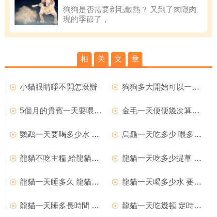
狗狗是否需要剃毛散熱？ 又到了肉隱肉
現的季節了，
相
关
文
章
小貓眼睛睜不開怎麼辦
狗狗多大開始可以一天吃一頓？
5個月的貴賓一天要喂幾頓飯
金毛一天便便幾次算正常啊？？？？
鹦鹉一天要喝多少水 可以喝涼白開或礦泉水
烏龜一天吃多少 喂多容易把胃腸撐壞
龍貓不吃主糧 給龍貓一定的調整期
龍貓一天吃多少提草 可以每日喂食兩次
龍貓一天睡多久 龍貓比較活潑好動
龍貓一天喝多少水 要及時的更換飲水
龍貓一天睡多長時間 它們作息時間不同
龍貓一天吃幾頓 定時定量是最重要