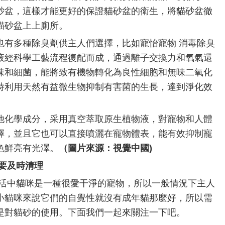
砂盆，這樣才能更好的保證貓砂盆的衛生，將貓砂盆徹
貓砂盆上上廁所。
也有多種除臭劑供主人們選擇，比如寵怡寵物 消毒除臭
液經科學工藝流程復配而成，通過離子交換力和氧氣還
味和細菌，能將致有機物轉化為良性細胞和無味二氧化
時利用天然有益微生物抑制有害菌的生長，達到淨化效
他化學成分，采用真空萃取原生植物液，對寵物和人體
擇，並且它也可以直接噴灑在寵物體表，能有效抑制寵
色鮮亮有光澤。
（圖片來源：視覺中國)
要及時清理
活中貓咪是一種很愛干淨的寵物，所以一般情況下主人
小貓咪來說它們的自覺性就沒有成年貓那麼好，所以需
是對貓砂的使用。下面我們一起來關注一下吧。