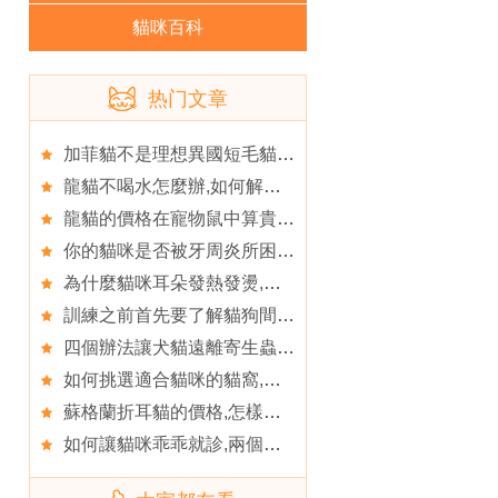
貓咪百科
热门文章
加菲貓不是理想異國短毛貓,加菲貓屬於哪種品種
龍貓不喝水怎麼辦,如何解決龍貓胡亂排便
龍貓的價格在寵物鼠中算貴的嗎,龍貓可以用水洗澡嗎
你的貓咪是否被牙周炎所困擾,貓咪吃軟食易患牙結石
為什麼貓咪耳朵發熱發燙,貓咪耳朵發熱的原因是什麼
訓練之前首先要了解貓狗間的差別,埃及貓
四個辦法讓犬貓遠離寄生蟲,都是好主人
如何挑選適合貓咪的貓窩,如何正確的放置貓窩位置
蘇格蘭折耳貓的價格,怎樣預防蘇格蘭折耳貓皮膚病
如何讓貓咪乖乖就診,兩個妙法可培養家居乖貓貓