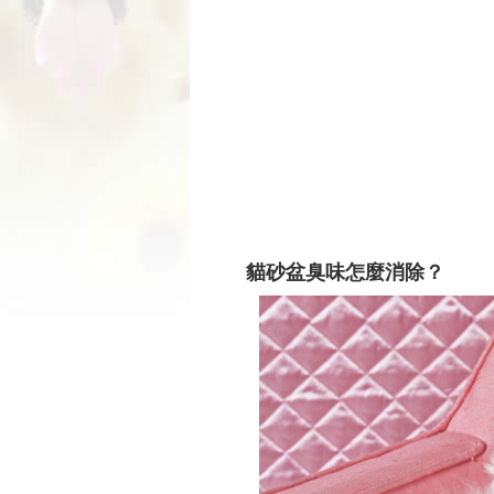
貓砂盆臭味怎麼消除？