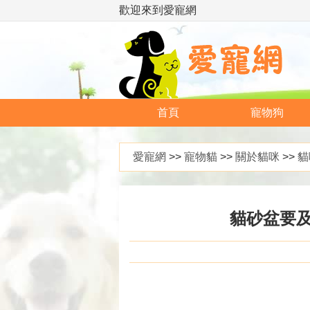
歡迎來到愛寵網
首頁
寵物狗
愛寵網
>>
寵物貓
>>
關於貓咪
>>
貓
貓砂盆要及