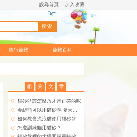
設為首頁
加入收藏
爬行寵物
寵物百科
相
关
文
章
貓砂盆該怎麼放才是正確的呢
金絲熊可以用貓砂嗎 夏天用的降溫沙就是貓砂
如何教會流浪貓使用貓砂盆
怎麼訓練貓用貓砂？
貓砂盤裡的大學問購買貓砂盤的方法