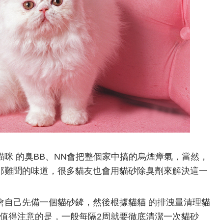
咪 的臭BB、NN會把整個家中搞的烏煙瘴氣，當然，
那難聞的味道，很多貓友也會用貓砂除臭劑來解決這一
會自己先備一個貓砂鏟，然後根據貓貓 的排洩量清理貓
。值得注意的是，一般每隔2周就要徹底清潔一次貓砂