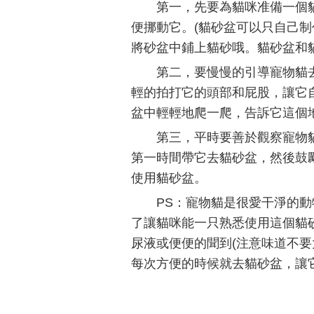
第一，先要為貓咪准備一個
便挪動它。(貓砂盆可以只自己
將砂盆中鋪上貓砂哦。貓砂盆和
第二，要慢慢的引導寵物貓
輕的拍打它的頭部和屁股，讓它
盆中輕輕地爬一爬，告訴它這個
第三，平時要善於觀察寵物
第一時間帶它去貓砂盆，然後鼓
使用貓砂盆。
PS：寵物貓是很愛干淨的
了讓貓咪能一只熟悉使用這個貓
尿液或便便的聞到(注意味道不要
每次方便的時候就去貓砂盆，讓