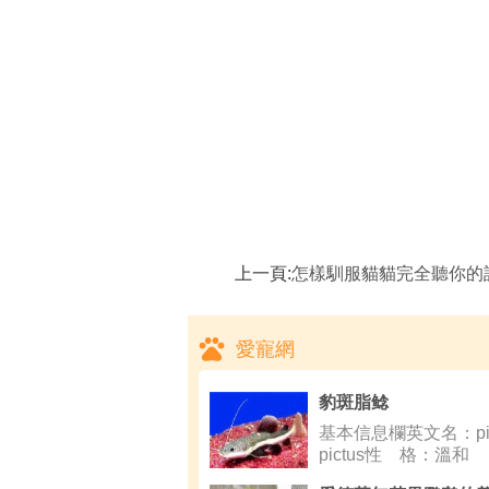
上一頁:
怎樣馴服貓貓完全聽你的話,貓咪不同階段
愛寵網
豹斑脂鲶
基本信息欄英文名：pim
pictus性 格：溫和