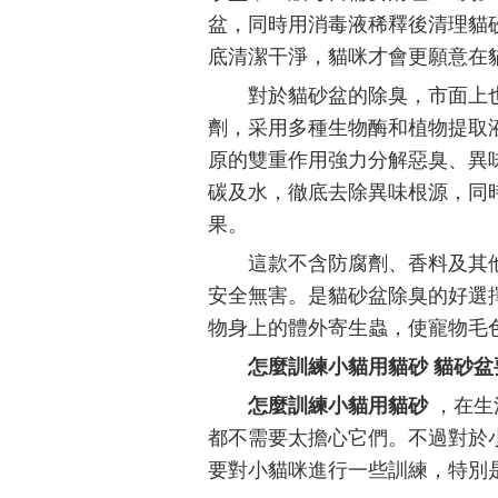
盆，同時用消毒液稀釋後清理貓
底清潔干淨，貓咪才會更願意在
對於貓砂盆的除臭，市面上
劑，采用多種生物酶和植物提取
原的雙重作用強力分解惡臭、異
碳及水，徹底去除異味根源，同
果。
這款不含防腐劑、香料及其
安全無害。是貓砂盆除臭的好選
物身上的體外寄生蟲，使寵物毛
怎麼訓練小貓用貓砂 貓砂盆
怎麼訓練小貓用貓砂
，在生
都不需要太擔心它們。不過對於
要對小貓咪進行一些訓練，特別