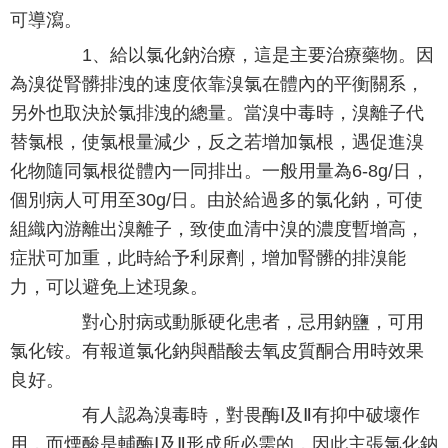
可導瀉。
1、給以氯化鈉治療，這是主要治療藥物。因
為溴從腎髒排洩的速度依靠溴氯在體內的平衡關系，
另外也取決於氯排洩的總量。當溴中毒時，溴離子代
替氯根，使氯根量減少，反之若增加氯根，遇促進溴
化物隨同氯根從體內一同排出。一般用量為6-8g/日，
個別病人可用至30g/日。由於給過多的氯化鈉，可使
組織內游離出溴離子，致使血清中溴的濃度暫增高，
症狀可加重，此時給予利尿劑，增加腎髒的排溴能
力，可以避免上述現象。
對心肘病或動脈硬化患者，忌用鈉鹽，可用
氯化铵。有報道氯化鈉與醋酸去氧皮質酮合用時效果
良好。
有人認為溴毒時，對畏酶Ⅰ及Ⅱ有抑中破壞作
用，而煙酸是輔酶Ⅰ及Ⅱ形成所必需的，因此主張氯化鈉