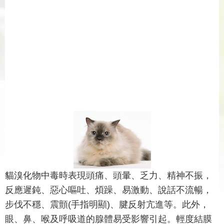
貓溴化物中毒時表現頭痛、頭暈、乏力、精神不振，
反應遲鈍、惡心嘔吐、煩躁、易激動、說話不流暢，
步伐不穩、震顫(手指明顯)、腱反射亢進等。此外，
眼、鼻、喉及呼吸道的腺體易受影響引起。輕度結膜