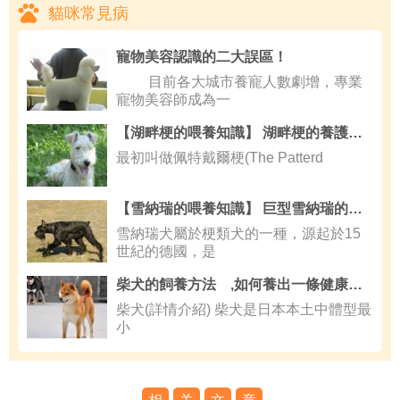
貓咪常見病
寵物美容認識的二大誤區！
目前各大城市養寵人數劇增，專業
寵物美容師成為一
【湖畔梗的喂養知識】 湖畔梗的養護知識
最初叫做佩特戴爾梗(The Patterd
【雪納瑞的喂養知識】 巨型雪納瑞的喂食要點
雪納瑞犬屬於梗類犬的一種，源起於15
世紀的德國，是
柴犬的飼養方法 ,如何養出一條健康的柴犬
柴犬(詳情介紹) 柴犬是日本本土中體型最
小