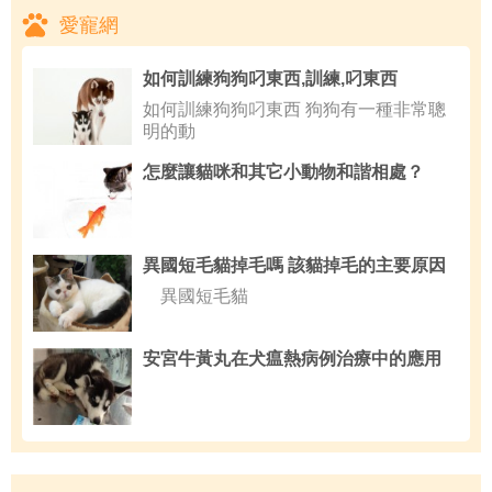
愛寵網
如何訓練狗狗叼東西,訓練,叼東西
如何訓練狗狗叼東西 狗狗有一種非常聰
明的動
怎麼讓貓咪和其它小動物和諧相處？
異國短毛貓掉毛嗎 該貓掉毛的主要原因
異國短毛貓
安宮牛黃丸在犬瘟熱病例治療中的應用