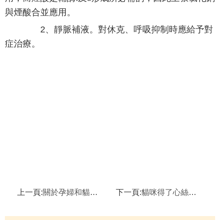
與煙酸合並應用。
2、靜脈補液。對休克、呼吸抑制時應給予對
症治療。
上一頁:
關於孕婦和貓咪弓形蟲的問題
下一頁:
貓咪得了心絲蟲病怎麼辦