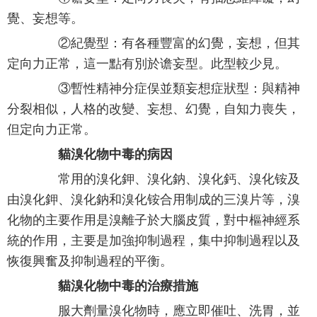
覺、妄想等。
②紀覺型：有各種豐富的幻覺，妄想，但其
定向力正常，這一點有別於谵妄型。此型較少見。
③暫性精神分症俣並類妄想症狀型：與精神
分裂相似，人格的改變、妄想、幻覺，自知力喪失，
但定向力正常。
貓溴化物中毒的病因
常用的溴化鉀、溴化鈉、溴化鈣、溴化铵及
由溴化鉀、溴化鈉和溴化铵合用制成的三溴片等，溴
化物的主要作用是溴離子於大腦皮質，對中樞神經系
統的作用，主要是加強抑制過程，集中抑制過程以及
恢復興奮及抑制過程的平衡。
貓溴化物中毒的治療措施
服大劑量溴化物時，應立即催吐、洗胃，並