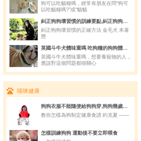
狗可以吃貓糧嗎，經常有朋友在問“狗可
以吃貓糧嗎?”或“貓貓
糾正狗狗壞習慣的訓練要點,糾正狗狗壞習慣的正確方法
糾正狗狗壞習慣的正確方法 金毛犬 本著
懲
英國斗牛犬體味重嗎 吃狗糧的狗狗體味不會很大
英國斗牛犬體味重嗎，想要養寵物的人，
應該對這個問題都很關心
喵咪健康
狗狗衣服不能隨便給狗狗穿,狗狗幾歲訓練
教你怎樣為狗制定健康食譜 約克夏 ——
怎樣訓練狗狗 運動後不要立即喂食