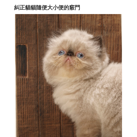
糾正貓貓隨便大小便的竅門