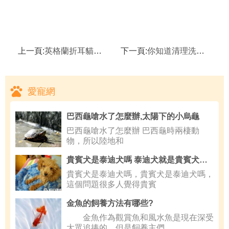
上一頁:
英格蘭折耳貓喂食要求,給折耳貓洗澡的方法
下一頁:
你知道清理洗貓咪眼睛要用溫水嗎,貓咪的眼睛特點
愛寵網
巴西龜嗆水了怎麼辦,太陽下的小烏龜
巴西龜嗆水了怎麼辦 巴西龜時兩棲動
物，所以陸地和
貴賓犬是泰迪犬嗎 泰迪犬就是貴賓犬的一種
貴賓犬是泰迪犬嗎，貴賓犬是泰迪犬嗎，
這個問題很多人覺得貴賓
金魚的飼養方法有哪些?
金魚作為觀賞魚和風水魚是現在深受
大眾追捧的。但是飼養主們