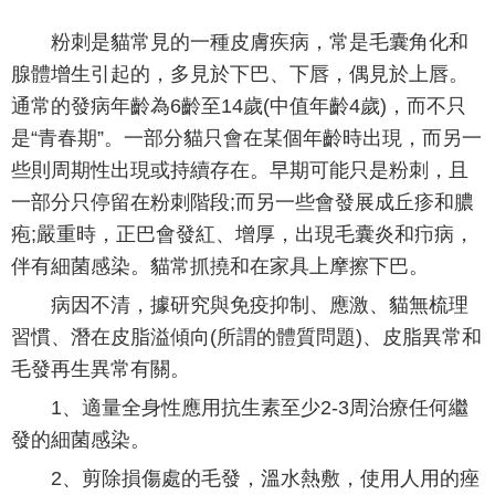
粉刺是貓常見的一種皮膚疾病，常是毛囊角化和
腺體增生引起的，多見於下巴、下唇，偶見於上唇。
通常的發病年齡為6齡至14歲(中值年齡4歲)，而不只
是“青春期”。一部分貓只會在某個年齡時出現，而另一
些則周期性出現或持續存在。早期可能只是粉刺，且
一部分只停留在粉刺階段;而另一些會發展成丘疹和膿
疱;嚴重時，正巴會發紅、增厚，出現毛囊炎和疖病，
伴有細菌感染。貓常抓撓和在家具上摩擦下巴。
病因不清，據研究與免疫抑制、應激、貓無梳理
習慣、潛在皮脂溢傾向(所謂的體質問題)、皮脂異常和
毛發再生異常有關。
1、適量全身性應用抗生素至少2-3周治療任何繼
發的細菌感染。
2、剪除損傷處的毛發，溫水熱敷，使用人用的痤