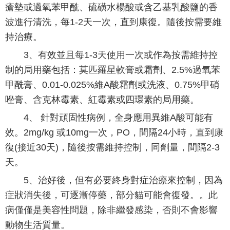
瘡墊或過氧苯甲酰、硫磺水楊酸或含乙基乳酸鹽的香
波進行清洗，每1-2天一次，直到康復。隨後按需要維
持治療。
3、有效並且每1-3天使用一次或作為按需維持控
制的局用藥包括：莫匹羅星軟膏或霜劑、2.5%過氧苯
甲酰膏、0.01-0.025%維A酸霜劑或洗液、0.75%甲硝
唑膏、含克林霉素、紅霉素或四環素的局用藥。
4、 針對頑固性病例，全身應用異維A酸可能有
效。2mg/kg 或10mg一次，PO，間隔24小時，直到康
復(接近30天)，隨後按需維持控制，同劑量，間隔2-3
天。
5、治好後，但有必要終身對症治療來控制，因為
症狀消失後，可逐漸停藥，部分貓可能會復發。。此
病僅僅是美容性問題，除非繼發感染，否則不會影響
動物生活質量。