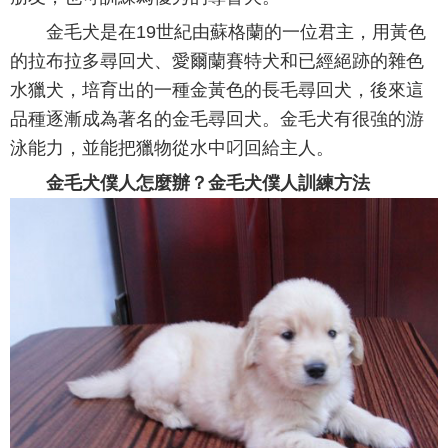
金毛犬是在19世紀由蘇格蘭的一位君主，用黃色
的拉布拉多尋回犬、愛爾蘭賽特犬和已經絕跡的雜色
水獵犬，培育出的一種金黃色的長毛尋回犬，後來這
品種逐漸成為著名的金毛尋回犬。金毛犬有很強的游
泳能力，並能把獵物從水中叼回給主人。
金毛犬僕人怎麼辦？金毛犬僕人訓練方法