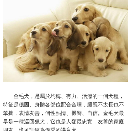
金毛犬，是屬於均稱、有力、活潑的一個犬種，
特征是穩固、身體各部位配合合理，腿既不太長也不
笨拙，表情友善，個性熱情、機警、自信。金毛犬最
早是一種巡回獵犬，它也是人類最忠實，友善的家庭
朋友，也可訓練為優秀的導盲犬。