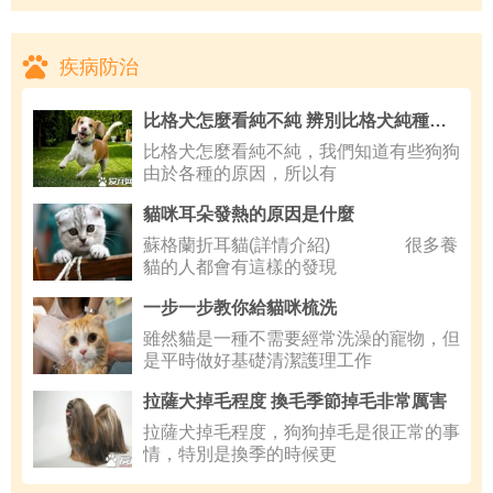
疾病防治
比格犬怎麼看純不純 辨別比格犬純種技巧
比格犬怎麼看純不純，我們知道有些狗狗
由於各種的原因，所以有
貓咪耳朵發熱的原因是什麼
蘇格蘭折耳貓(詳情介紹) 很多養
貓的人都會有這樣的發現
一步一步教你給貓咪梳洗
雖然貓是一種不需要經常洗澡的寵物，但
是平時做好基礎清潔護理工作
拉薩犬掉毛程度 換毛季節掉毛非常厲害
拉薩犬掉毛程度，狗狗掉毛是很正常的事
情，特別是換季的時候更