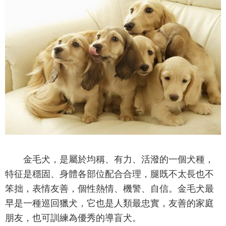
金毛犬，是屬於均稱、有力、活潑的一個犬種，
特征是穩固、身體各部位配合合理，腿既不太長也不
笨拙，表情友善，個性熱情、機警、自信。金毛犬最
早是一種巡回獵犬，它也是人類最忠實，友善的家庭
朋友，也可訓練為優秀的導盲犬。