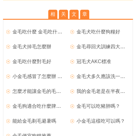
相
关
文
章
金毛吃什麼 金毛吃什麼對毛好
金毛犬吃什麼狗糧好
金毛犬掉毛怎麼辦
金毛尋回犬訓練四大攻略
金毛吃什麼對毛好
冠毛犬AKC標准
小金毛感冒了怎麼辦 小金毛感冒的治療辦法
金毛犬多久應該洗一次澡
怎麼才能讓金毛的毛有光澤呢
我的金毛老是在半夜叫喚
金毛狗適合吃什麼牌子狗糧
金毛可以吃豬肺嗎？
能給金毛剃毛避暑嗎
小金毛這樣吃可以嗎？
金毛便宜狗糧推薦