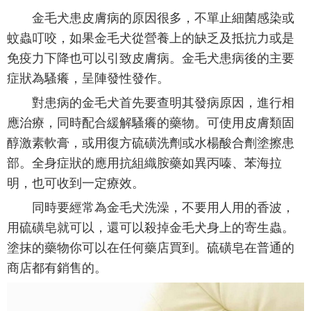
金毛犬患皮膚病的原因很多，不單止細菌感染或
蚊蟲叮咬，如果金毛犬從營養上的缺乏及抵抗力或是
免疫力下降也可以引致皮膚病。金毛犬患病後的主要
症狀為騷癢，呈陣發性發作。
對患病的金毛犬首先要查明其發病原因，進行相
應治療，同時配合緩解騷癢的藥物。可使用皮膚類固
醇激素軟膏，或用復方硫磺洗劑或水楊酸合劑塗擦患
部。全身症狀的應用抗組織胺藥如異丙嗪、苯海拉
明，也可收到一定療效。
同時要經常為金毛犬洗澡，不要用人用的香波，
用硫磺皂就可以，還可以殺掉金毛犬身上的寄生蟲。
塗抹的藥物你可以在任何藥店買到。硫磺皂在普通的
商店都有銷售的。