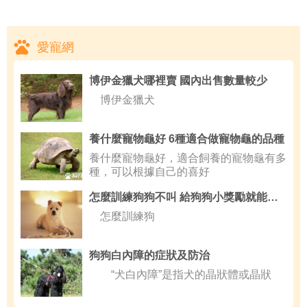
愛寵網
博伊金獵犬哪裡賣 國內出售數量較少
博伊金獵犬
養什麼寵物龜好 6種適合做寵物龜的品種
養什麼寵物龜好，適合飼養的寵物龜有多
種，可以根據自己的喜好
怎麼訓練狗狗不叫 給狗狗小獎勵就能實現
怎麼訓練狗
狗狗白內障的症狀及防治
“犬白內障”是指犬的晶狀體或晶狀