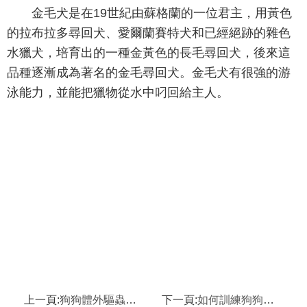
金毛犬是在19世紀由蘇格蘭的一位君主，用黃色
的拉布拉多尋回犬、愛爾蘭賽特犬和已經絕跡的雜色
水獵犬，培育出的一種金黃色的長毛尋回犬，後來這
品種逐漸成為著名的金毛尋回犬。金毛犬有很強的游
泳能力，並能把獵物從水中叼回給主人。
上一頁:
狗狗體外驅蟲藥哪種好,狗狗誤舔驅蟲藥怎麼辦
下一頁:
如何訓練狗狗謝謝,如何判斷狗狗發燒以及治療方法