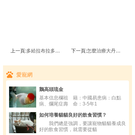
上一頁:
多給拉布拉多吃糖好嗎 拉布拉多犬養護常識
下一頁:
怎麼治療大丹犬拉肚子應該怎麼護理大丹犬
愛寵網
鵝高頭琉金
基本信息欄祖 籍：中國易患病：白點
病、爛尾症壽 命：3-5年1
如何培養貓貓良好的飲食習慣？
我們總是強調，要讓寵物貓貓養成良
好的飲食習慣，就需要從貓