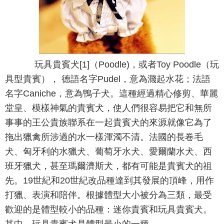
玩具貴賓犬[1]（Poodle)，或者Toy Poodle（玩
具型貴賓）， 德語名字Pudel，意為濺起水花；法語
名字Caniche，意為鴨子犬。這種經過精心修剪、華麗
堂皇、模樣神氣的貴賓犬，使人們很容易把它和無所
事事的王公貴族聯系在一起貴賓犬的來源就像它為了
拖出獵禽所涉過的水一樣渾濁不清。法國的長卷毛
犬、匈牙利的水獵犬、葡萄牙水犬、愛爾蘭水犬、西
班牙獵犬，甚至瑪爾濟斯犬，都有可能是貴賓犬的祖
先。19世紀和20世紀改品種達到其發展的頂峰，用作
打獵、表演和陪伴。根據體型大小被分為三類，最受
歡迎的是體型較小的品種：迷你貴賓和玩具貴賓犬。