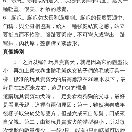
5、步態。步幅切勿過大，以細步或碎步為宜。給人一
種輕盈、優美、雅致的感覺。
6、腳爪。腳爪勿太長和過瘦削。腳爪的長度要適中、
勻稱，與全身相協調，給人一種強健結實之感，站立
要挺直而不軟墮。腳趾要緊密，不可彎入或彎出，趾
彎拱，肉枕厚，整個蹄呈鵝蛋形。
真假辨別
1、之所以稱作玩具貴賓犬，就是因為它的體型很
小，再加上柔軟卷曲體毛就像女孩子們的毛絨玩具一
樣，標准的玩具貴賓犬的肩高應該在28厘米以下，最
好是在25厘米左右，這是FCI的標准。
選購玩具貴賓幼犬時，一定要看看狗狗的父母，最好
是看見母親，這裡有兩個原因：第一，雖然狗狗成年
後樣子取決於父母雙方，但是六成來自母親，四成來
自父親。第二，由於玩具貴賓犬的體型很小，所以每
次懷胎的數量很少，一般2只，能有3只的話就可以說