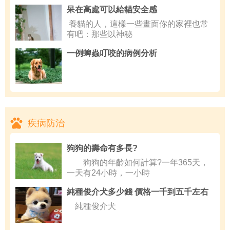
呆在高處可以給貓安全感
養貓的人，這樣一些畫面你的家裡也常
有吧：那些以神秘
一例蜱蟲叮咬的病例分析
疾病防治
狗狗的壽命有多長?
狗狗的年齡如何計算?一年365天，
一天有24小時，一小時
純種俊介犬多少錢 價格一千到五千左右
純種俊介犬