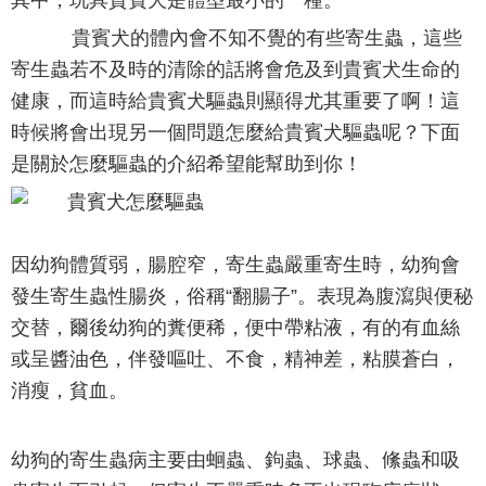
其中，玩具貴賓犬是體型最小的一種。
貴賓犬的體內會不知不覺的有些寄生蟲，這些
寄生蟲若不及時的清除的話將會危及到貴賓犬生命的
健康，而這時給貴賓犬驅蟲則顯得尤其重要了啊！這
時候將會出現另一個問題怎麼給貴賓犬驅蟲呢？下面
是關於怎麼驅蟲的介紹希望能幫助到你！
因幼狗體質弱，腸腔窄，寄生蟲嚴重寄生時，幼狗會
發生寄生蟲性腸炎，俗稱“翻腸子”。表現為腹瀉與便秘
交替，爾後幼狗的糞便稀，便中帶粘液，有的有血絲
或呈醬油色，伴發嘔吐、不食，精神差，粘膜蒼白，
消瘦，貧血。
幼狗的寄生蟲病主要由蛔蟲、鉤蟲、球蟲、絛蟲和吸