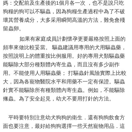
媽：交配前及生產後的1個月各一次 ，也不是說只吃
狗糧的狗可以不驅蟲，因為狗糧生產過程中為了不破
壞其營養成分，大多采用瞬間高溫的方法，難免會殘
留蟲卵。
如果有家庭成員計劃懷孕更要嚴格按照上面的
頻率來做比較妥當。 驅蟲建議用專用的犬用驅蟲藥，
按照說明上的體重按比例服用。好的專用犬類驅蟲藥
能驅除大部分種類體內寄生蟲，而且沒有多少副作
用。不能使用人用驅蟲藥； 打驅蟲針風險實際上比較
大，因為各寵物醫院水平和用藥不一定有保證。驅蟲
針實不能驅除所有種類體內寄生蟲。例如，不能驅除
絛蟲。為了安全起見，幼犬不要用打針的方法。
平時要特別注意幼犬狗狗的衛生．還有狗狗飲食方
面也要注意，最好給狗狗選擇一些天然寵物用品．這