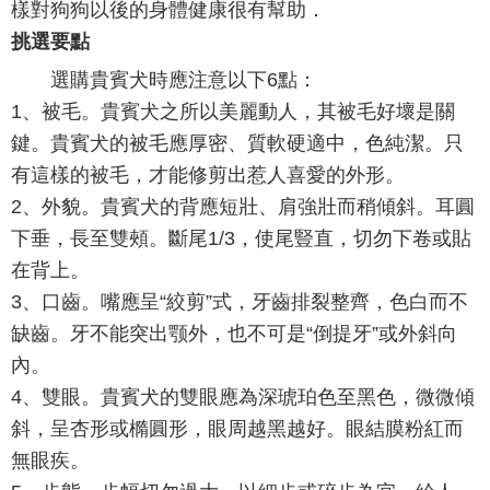
樣對狗狗以後的身體健康很有幫助．
挑選要點
選購貴賓犬時應注意以下6點：
1、被毛。貴賓犬之所以美麗動人，其被毛好壞是關
鍵。貴賓犬的被毛應厚密、質軟硬適中，色純潔。只
有這樣的被毛，才能修剪出惹人喜愛的外形。
2、外貌。貴賓犬的背應短壯、肩強壯而稍傾斜。耳圓
下垂，長至雙頰。斷尾1/3，使尾豎直，切勿下卷或貼
在背上。
3、口齒。嘴應呈“絞剪”式，牙齒排裂整齊，色白而不
缺齒。牙不能突出颚外，也不可是“倒提牙”或外斜向
內。
4、雙眼。貴賓犬的雙眼應為深琥珀色至黑色，微微傾
斜，呈杏形或橢圓形，眼周越黑越好。眼結膜粉紅而
無眼疾。