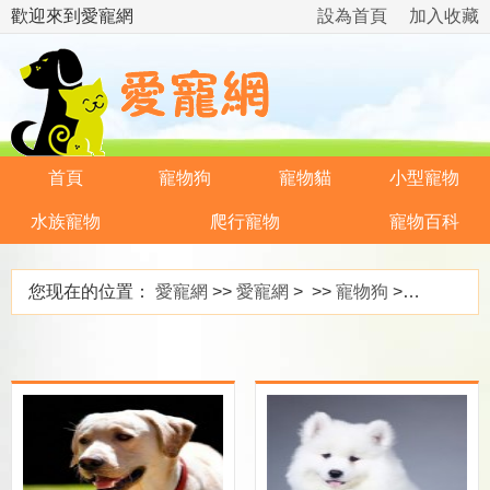
歡迎來到愛寵網
設為首頁
加入收藏
首頁
寵物狗
寵物貓
小型寵物
水族寵物
爬行寵物
寵物百科
您现在的位置：
愛寵網
>>
愛寵網
> >>
寵物狗
>>
關於狗狗