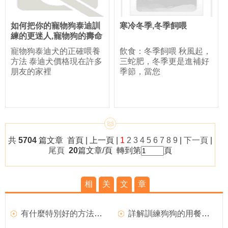
如何把你的寵物狗泰迪訓
寒冷冬季,冬季飼喂
練的更迷人,寵物狗的壽命
寵物狗泰迪犬的正確喂養
飲食：冬季飼喂 秋風起，
方法 泰迪犬價格現在許多
三蛇肥，冬季更是進補好
朋友的家裡
季節，當您
共
5704
篇文章 首頁 | 上一頁 |
1
2
3
4
5
6
7
8
9
|
下一頁
|
尾頁
20
篇文章/頁 轉到第
頁
相
关
文
章
有什麼特別好的方法飼養金毛幼犬？
詳解訓練狗狗的用餐禮儀,狗狗為什麼會一直轉圈圈