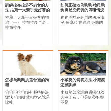
訓練拉布拉多不挑食的方
如何正確地為狗狗補鈣,狗
法,推薦十大新手最好養的
狗需補充鈣質的四種情況
狗狗
推薦十大新手最好養的狗
狗狗需補充鈣質的四種情
狗（一） 拉布拉多全名：
況 薩摩耶 在狗狗 身體的
拉布拉多
怎樣為狗狗挑選合適的狗
小藏獒的飼養方法,小藏獒
糧
怎麼訓練
狗狗不吃狗糧有哪些解決
小藏獒怎麼訓練 藏獒無疑
辦法 狗糧雖然相對來說是
犬中王者，但是飼養好卻
比較
不是