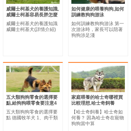
威爾士柯基犬的養護知識,
如何健康的喂養狗狗,如何
威爾士柯基容易長胖怎麼
訓練教狗狗游泳
辦
威爾士柯基犬的養護知識
如何訓練教狗狗游泳 第一
威爾士柯基犬(詳情介紹)
次游泳時，家長可以陪著
狗狗涉足淺
五大類狗狗零食的選擇要
家庭喂養的哈士奇哪裡買
點,給狗狗喂零食要注意4
比較理想,哈士奇飼養
點
五大類狗狗零食的選擇要
【哈士奇飼養】哈士奇如
點 德國牧羊犬 1、肉干類
何養？ 因為哈士奇在寵物
狗狗當中算