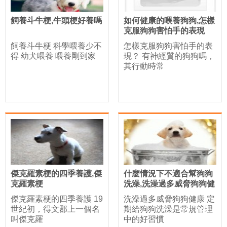
飼養斗牛梗,牛頭梗好養嗎
如何健康的喂養狗狗,怎樣
克服狗狗害怕手的表現
飼養斗牛梗 科學喂養少不
怎樣克服狗狗害怕手的表
得 幼犬喂養 喂養剛到家
現？ 有神經質的狗狗嗎，
其行動時常
傑克羅素梗的四季養護,傑
什麼情況下不適合幫狗狗
克羅素梗
洗澡,洗澡過多威脅狗狗健
康
傑克羅素梗的四季養護 19
洗澡過多威脅狗狗健康 定
世紀初，得文郡上一個名
期給狗狗洗澡是常規管理
叫傑克羅
中的好習慣