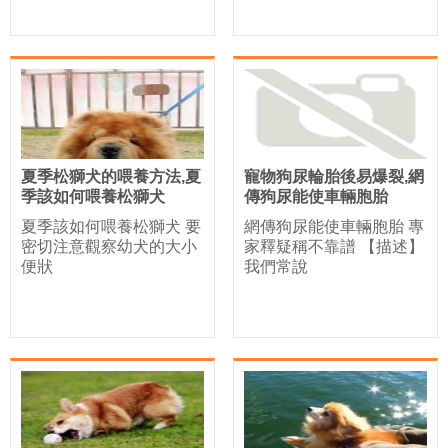
夏季松獅犬的喂養方法,夏
寵物狗尿輪胎後易爆裂,網
季該如何喂養松獅犬
傳狗尿能使車輛胞胎
夏季該如何喂養松獅犬 要
網傳狗尿能使車輛胞胎 專
密切注意觀察幼犬的大小
家釋疑稱不靠譜 【描述】
便狀
我們常說