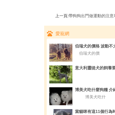
上一頁:
帶狗狗出門做運動的注意
愛寵網
伯瑞犬的價
意大利靈缇犬的飼養
博美犬吃什