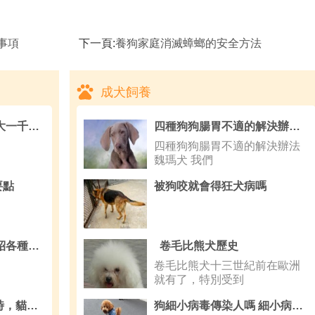
事項
下一頁:
養狗家庭消滅蟑螂的安全方法
成犬飼養
伯瑞犬的價格 波動不大一千至三千
四種狗狗腸胃不適的解決辦法,大型犬
四種狗狗腸胃不適的解決辦法
魏瑪犬 我們
要點
被狗咬就會得狂犬病嗎
博美犬吃什麼狗糧 介紹各種狗糧的牌子
卷毛比熊犬歷史
卷毛比熊犬十三世紀前在歐洲
就有了，特別受到
當貓咪有這11個行為時，貓奴們就要注意啦！
狗細小病毒傳染人嗎 細小病毒不會傳染給人的