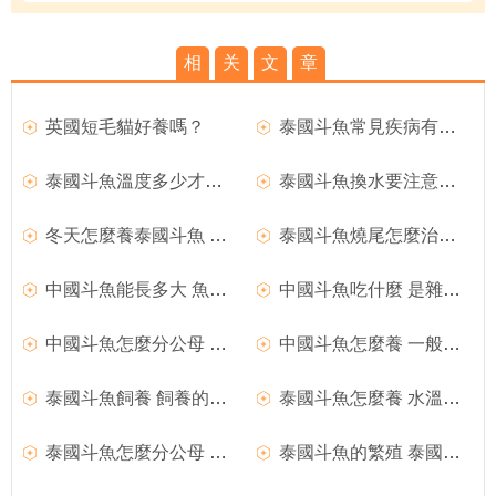
相
关
文
章
英國短毛貓好養嗎？
泰國斗魚常見疾病有哪些
泰國斗魚溫度多少才合適 最低不能低於20°
泰國斗魚換水要注意什麼 掌握換水技巧
冬天怎麼養泰國斗魚 水溫在24~27℃之間
泰國斗魚燒尾怎麼治療 保持水質很重要
中國斗魚能長多大 魚體長可達5~10厘米
中國斗魚吃什麼 是雜食偏肉食性的魚種
中國斗魚怎麼分公母 母斗肛門凸
中國斗魚怎麼養 一般采取單獨飼養
泰國斗魚飼養 飼養的時候盡量別混著養
泰國斗魚怎麼養 水溫多少才最適合飼養
泰國斗魚怎麼分公母 可以從顏色方面來辨別
泰國斗魚的繁殖 泰國斗魚繁殖四個步驟