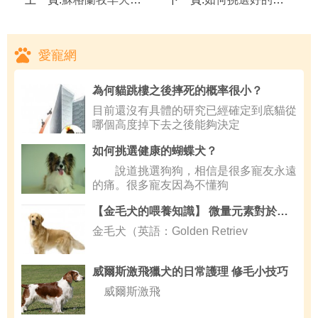
愛寵網
為何貓跳樓之後摔死的概率很小？
目前還沒有具體的研究已經確定到底貓從
哪個高度掉下去之後能夠決定
如何挑選健康的蝴蝶犬？
說道挑選狗狗，相信是很多寵友永遠
的痛。很多寵友因為不懂狗
【金毛犬的喂養知識】 微量元素對於金毛犬重要嗎
金毛犬（英語：Golden Retriev
威爾斯激飛獵犬的日常護理 修毛小技巧
威爾斯激飛