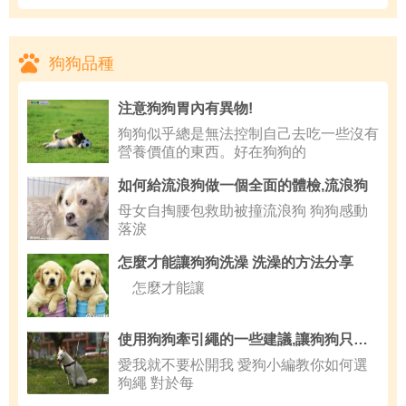
狗狗品種
注意狗狗胃內有異物!
狗狗似乎總是無法控制自己去吃一些沒有
營養價值的東西。好在狗狗的
如何給流浪狗做一個全面的體檢,流浪狗
母女自掏腰包救助被撞流浪狗 狗狗感動
落淚
怎麼才能讓狗狗洗澡 洗澡的方法分享
怎麼才能讓
使用狗狗牽引繩的一些建議,讓狗狗只吃你給的食物
愛我就不要松開我 愛狗小編教你如何選
狗繩 對於每