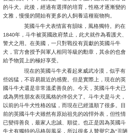
的斗犬。此後，經過有選擇的培育，性格才逐漸變的
文雅，慢慢的開始有更多的人飼養這種寵物狗。
英國斗牛犬表情富有韻味，風格獨特。約在
1840年，斗牛被英國政府禁止，此犬就作為看護犬、
警犬之用。在美國，一只對戰役有貢獻的英國斗牛
犬，官方會授予與軍人相同等級的勳章，其余的也會
給予物質上的極好享受。
現在的英國斗牛犬看起來威武冷漠，似乎有
些凶猛，不容易親近的感覺。但是實際上，現在的英
國斗牛犬還是非常溫柔善良的。今天，英國斗牛犬已
成為男性朋友表現風格的伴侶犬了。斗牛犬是斗犬，
以前的斗牛犬性格凶猛，而現在已經溫順了很多。目
前的英國斗牛犬雖然有原始祖先的凶悍外表，但性情
已變得善良，最家人忠誠、順從。也正是因為英國斗
牛犬有獨特的品格與風采，所以很多人贊譽它為“丑陋