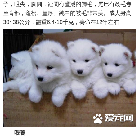
子，咀尖，腳圓，趾間有豐滿的飾毛，尾巴有叢毛卷
至背部，蓬松、豐厚、純白的被毛非常美。成犬身高
30~38公分，體重6.4-10千克，壽命在12年左右
喂養