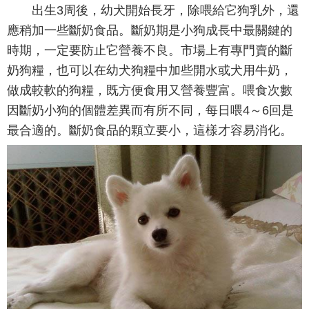
出生3周後，幼犬開始長牙，除喂給它狗乳外，還
應稍加一些斷奶食品。斷奶期是小狗成長中最關鍵的
時期，一定要防止它營養不良。市場上有專門賣的斷
奶狗糧，也可以在幼犬狗糧中加些開水或犬用牛奶，
做成較軟的狗糧，既方便食用又營養豐富。喂食次數
因斷奶小狗的個體差異而有所不同，每日喂4～6回是
最合適的。斷奶食品的顆立要小，這樣才容易消化。