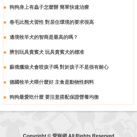
狗狗身上有蟲子怎麼辦 簡單快速治療
卷毛比熊犬習性 對居住環境的要求很高
邊境牧羊犬的智商是最高的嗎？
辨別玩具貴賓犬 玩具貴賓犬的標准
蘇俄獵狼犬會咬孩子嗎 對於孩子不是很有耐心
德國牧羊犬喂什麼好 主食是動物性飼料
狗狗最愛吃什麼 要注意搭配保證營養均衡
Copyright ©
愛寵網
All Rights Reserved