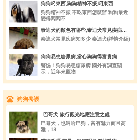
狗狗叼東西,狗狗精神不振,叼東西
狗狗精神不振 不吃東西怎麼辦 狗狗最近
變得悶悶不
泰迪犬的顏色有哪些,泰迪犬常見疾病知多少
泰迪犬常見疾病知多少 泰迪犬(詳情介紹)
狗狗易患糖尿病,當心狗狗得富貴病
警惕！狗狗易患糖尿病 國外有調查顯
示，近年來寵物
狗狗養護
巴哥犬-旅行觀光地應注意之處
巴哥犬，也叫哈巴狗，富有魅力而且高
雅，18