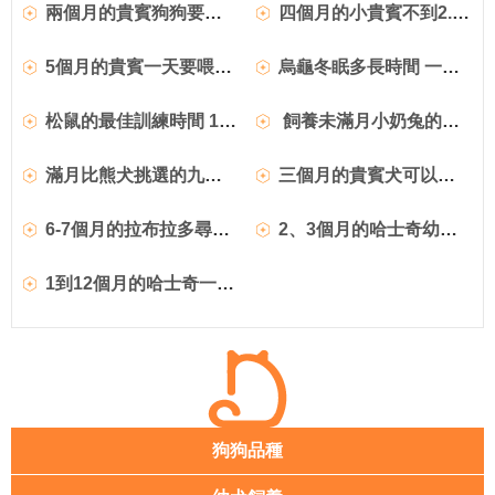
兩個月的貴賓狗狗要吃多少狗糧？
四個月的小貴賓不到2.5KG
5個月的貴賓一天要喂幾頓飯
烏龜冬眠多長時間 一般有3-4個月的時間
松鼠的最佳訓練時間 1~2個月的松鼠最容易
飼養未滿月小奶兔的注意事項
滿月比熊犬挑選的九大標准及喂養注意事項
三個月的貴賓犬可以洗澡嗎？什麼情況下貴賓犬不能洗澡？
6-7個月的拉布拉多尋回犬該如何飼養
2、3個月的哈士奇幼犬應該怎麼喂養?
1到12個月的哈士奇一天應該喂幾頓?
狗狗品種