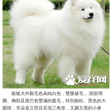
銀狐犬外觀毛色為純白色，雙重被毛，.頸部周
圍、胸部及尾巴有豐滿的叢毛，特別膨松。黑色的大
眼睛，耳朵直立而且呈現三角形，又圓又黑的小鼻