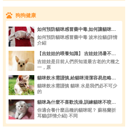
狗狗健康
如何預防貓咪感冒藥中毒,如何讓貓咪不吃植物
如何預防貓咪感冒藥中毒 波米拉貓(詳情
介紹
【吉娃娃的喂養知識】 吉娃娃消暑不適宜的12個偏方
吉娃娃是目前人們所知道最古老的犬種之
一，原
貓咪飲水需謹慎,給貓咪清潔容易忽略的方面
貓咪飲水需謹慎 貓咪 水是我們必不可少
的
貓咪為什麼不喜歡洗澡,訓練貓咪不咬人方法
你適合養什麼品種的貓咪呢？ 蘇格蘭折
耳貓(詳情介紹) 不同