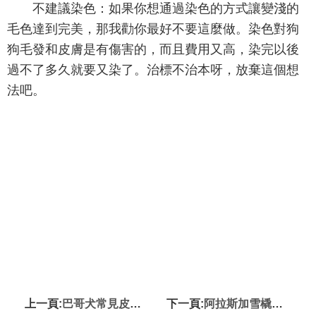
不建議染色：如果你想通過染色的方式讓變淺的
毛色達到完美，那我勸你最好不要這麼做。染色對狗
狗毛發和皮膚是有傷害的，而且費用又高，染完以後
過不了多久就要又染了。治標不治本呀，放棄這個想
法吧。
上一頁:
巴哥犬常見皮膚病 易得皮膚病或生疥瘡
下一頁:
阿拉斯加雪橇犬病症 幾種常見的狗狗病症