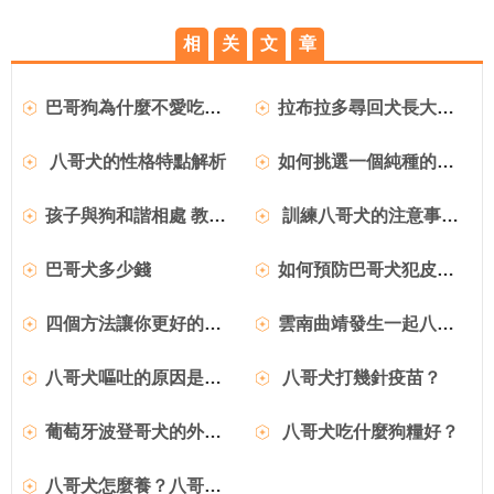
相
关
文
章
巴哥狗為什麼不愛吃狗糧
拉布拉多尋回犬長大吃什麼 拉布拉多注意什麼
八哥犬的性格特點解析
如何挑選一個純種的巴哥犬
孩子與狗和諧相處 教你訓練巴哥與孩子相處
訓練八哥犬的注意事項有哪些？
巴哥犬多少錢
如何預防巴哥犬犯皮膚病
四個方法讓你更好的照顧巴哥犬
雲南曲靖發生一起八哥犬手術導致干眼症病例！
八哥犬嘔吐的原因是什麼？嘔吐怎麼治療？
八哥犬打幾針疫苗？
葡萄牙波登哥犬的外形特征_護理_性格特點
八哥犬吃什麼狗糧好？
八哥犬怎麼養？八哥犬飼養方法