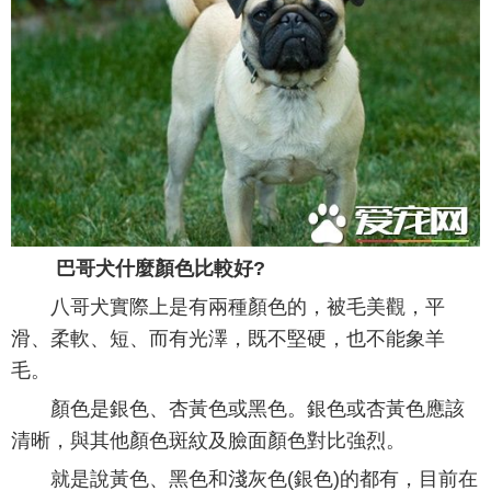
巴哥犬什麼顏色比較好?
八哥犬實際上是有兩種顏色的，被毛美觀，平
滑、柔軟、短、而有光澤，既不堅硬，也不能象羊
毛。
顏色是銀色、杏黃色或黑色。銀色或杏黃色應該
清晰，與其他顏色斑紋及臉面顏色對比強烈。
就是說黃色、黑色和淺灰色(銀色)的都有，目前在