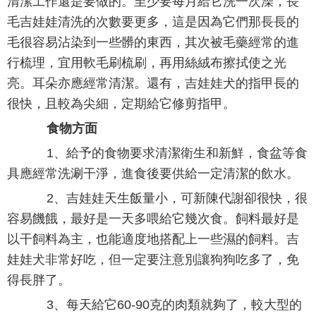
清潔工作還是要做的。至少要每月給它洗一次澡，長
毛吉娃娃清洗的次數要更多，這是因為它們那長長的
毛很容易沾染到一些髒的東西，其次被毛藥經常的進
行梳理，宜用軟毛刷梳刷，再用絲絨布擦拭使之光
亮。耳朵亦應經常清潔。還有，吉娃娃犬的指甲長的
很快，且較為尖細，定期給它修剪指甲。
食物方面
1、給予的食物要求清潔衛生和新鮮，食盆等食
具應經常洗涮干淨，進食後要供給一定清潔的飲水。
2、吉娃娃天生飯量小，可新陳代謝卻很快，很
容易饑餓，最好是一天多喂給它幾次食。飼料最好是
以干飼料為主，也能適度地搭配上一些濕的飼料。吉
娃娃犬非常好吃，但一定要注意別讓狗狗吃多了，免
得長胖了。
3、每天給它60-90克的肉類就夠了，較大型的