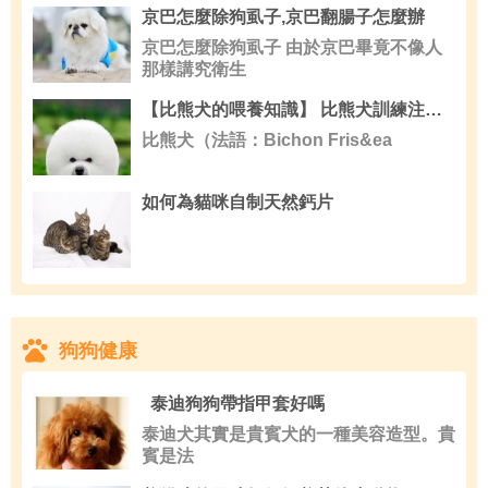
京巴怎麼除狗虱子,京巴翻腸子怎麼辦
京巴怎麼除狗虱子 由於京巴畢竟不像人
那樣講究衛生
【比熊犬的喂養知識】 比熊犬訓練注意事項
比熊犬（法語：Bichon Fris&ea
如何為貓咪自制天然鈣片
狗狗健康
泰迪狗狗帶指甲套好嗎
泰迪犬其實是貴賓犬的一種美容造型。貴
賓是法