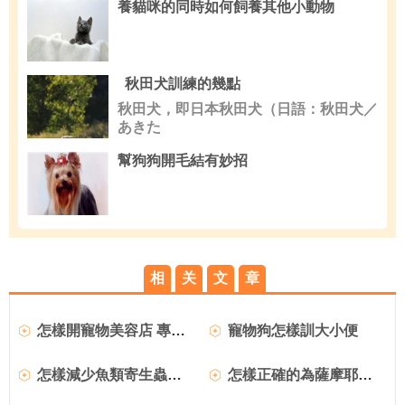
養貓咪的同時如何飼養其他小動物
秋田犬訓練的幾點
秋田犬，即日本秋田犬（日語：秋田犬／
あきた
幫狗狗開毛結有妙招
相
关
文
章
怎樣開寵物美容店 專業寵物美容師介紹
寵物狗怎樣訓大小便
怎樣減少魚類寄生蟲的方法
怎樣正確的為薩摩耶犬補鈣