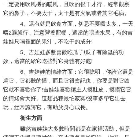
一定要用吹風機的暖風，且吹的很干才行，經常觀察
它的鼻子，不要太干，太干是有火氣或者其它毛病。
4、還有就是飲食方面，切忌不要喂太多，一天
喂2遍就行，注意營養配餐，適當的喂些水果，有的吉
娃娃只喝裡面的果汁，不吃干的成分!
5、吉娃娃多數喜歡吃瓜子!瓜子有除蟲的功
效，適當的給它吃些對它身體有好處!
6、吉娃娃的情緒方面：它很聰明，你誇它還是
罵它，它都聽的懂，而且它很會記仇，你要是對它凶
它就不喜歡你了!吉娃娃喜歡讓主人摸肚皮，摸摸它它
的情緒會大好。這類品種最怕寂寞!沒事多帶它出去
玩，經常誇誇它，有助於身心成長。
衛生方面
雖然吉娃娃大多數時間都是在家裡活動，但是