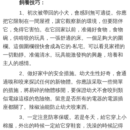
飼養技巧：
1、初次被帶回的小犬，會感到無可適從。你應
把它限制在一間屋裡，讓它觀察新的環境，但要陪伴
它，免得它害怕。在它回家以前，准備好食物，食物
碗，供啃咬的玩具，一張舒適的床。一個足夠大的圍
欄。這個圍欄很快會成為它的-私宅。可以看見家裡的
一切動靜。准備清水。玩具能激發狗的興趣，培養和
主人的感情。
2、做好家中的安全措施。幼犬生性好奇，會通
過嗅和咬來探試任何的新物體。你應該采取一些簡單
的措施，將易碎的物體移開，要保證幼犬不會咬到類
似電線這樣的危險物。留意是否所有的電器的電源插
座都關了。辣椒油能防止幼犬咬東西。
3、一定注意防寒保暖。若是冬天，給它穿上小
棉服，外出的時候一定給它穿鞋套，洗澡的時候記得