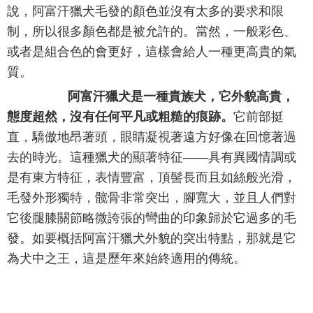
說，阿富汗獵犬毛發的顏色並沒有太多的要求和限
制，所以很多顏色都是被允許的。當然，一般彩色、
或者是組合色的會更好，這樣會給人一種更高貴的氣
質。
阿富汗獵犬是一種貴族犬，它外貌高貴，
態度超然，沒有任何平凡或粗糙的痕跡。
它前部挺
直，驕傲地昂著頭，眼睛凝視著遠方好像在回憶著過
去的時光。這種獵犬的顯著特征——具有異國情調或
是有東方特征，表情豐富，頂髻長而且如絲般光滑，
毛發外形獨特，髋骨非常突出，腳寬大，並且人們對
它後腿膝關節略微誇張的彎曲的印象歸於它過多的毛
發。如要概括阿富汗獵犬外貌的突出特點，那就是它
為犬中之王，這是歷年來始終適用的傳統。