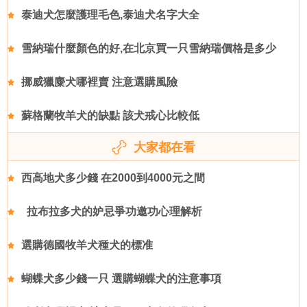
泰迪犬怎麼護理毛色,泰迪犬名字大全
雪納瑞什麼顏色的好,在北京買一只雪納瑞價格是多少
挪威獵麋犬哪裡賣 注意選購風險
蘇格蘭牧羊犬的缺點 該犬戒心比較低
大家都在看
西高地犬多少錢 在2000到4000元之間
拉布拉多犬的妒忌爭功邀功心理解析
選購德國牧羊犬種犬的標准
蝴蝶犬多少錢一只 選購蝴蝶犬的注意事項