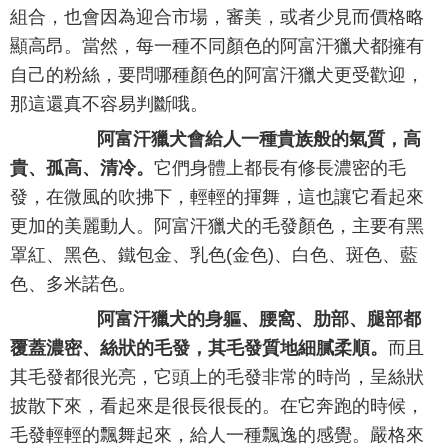
組合，也會因為迎合市場，審美，或者少見而價格略
顯高昂。當然，每一種不同顏色的阿富汗獵犬都擁有
自己的粉絲，要問哪種顏色的阿富汗獵犬更受歡迎，
那這還真不容易判斷哦。
阿富汗獵犬會給人一種貴族般的氣質，高
貴、孤高、清冷。
它們身體上都長有修長濃密的毛
發，在微風的吹拂下，輕輕的揮舞，這也讓它看起來
更加的美麗動人。阿富汗獵犬的毛發顏色，主要有黑
罩紅、黑色、鐵包金、乳色(金色)、白色、斑色、藍
色、多米諾色。
阿富汗獵犬的身軀、腰窩、肋部、腿部都
覆蓋濃密、絲狀的毛發，其毛發質地細膩柔順。
而且
其毛發都很光亮，它頭上的毛發非常的時尚，呈絲狀
披散下來，看起來是很長很長的。在它奔跑的時候，
毛發輕輕的飄舞起來，給人一種飄逸的感覺。嚴格來