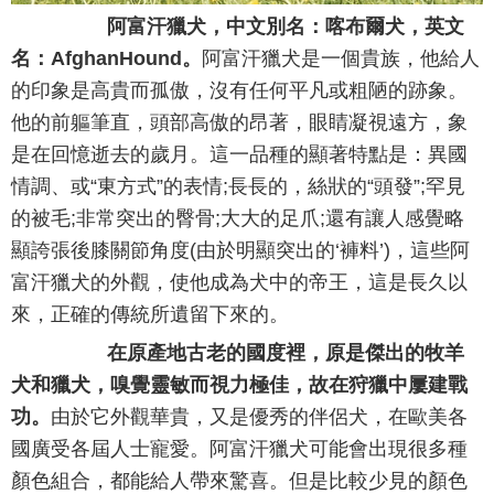
阿富汗獵犬，中文別名：喀布爾犬，英文
名：AfghanHound。
阿富汗獵犬是一個貴族，他給人
的印象是高貴而孤傲，沒有任何平凡或粗陋的跡象。
他的前軀筆直，頭部高傲的昂著，眼睛凝視遠方，象
是在回憶逝去的歲月。這一品種的顯著特點是：異國
情調、或“東方式”的表情;長長的，絲狀的“頭發”;罕見
的被毛;非常突出的臀骨;大大的足爪;還有讓人感覺略
顯誇張後膝關節角度(由於明顯突出的‘褲料’)，這些阿
富汗獵犬的外觀，使他成為犬中的帝王，這是長久以
來，正確的傳統所遺留下來的。
在原產地古老的國度裡，原是傑出的牧羊
犬和獵犬，嗅覺靈敏而視力極佳，故在狩獵中屢建戰
功。
由於它外觀華貴，又是優秀的伴侶犬，在歐美各
國廣受各屆人士寵愛。阿富汗獵犬可能會出現很多種
顏色組合，都能給人帶來驚喜。但是比較少見的顏色