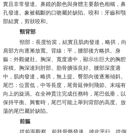
實且非常發達。鼻鏡的顏色與身體主要顏色相稱，鼻
孔發達。象被截斷的口吻屬於缺陷。咬和：牙齒和颚
部結實，剪狀咬和。
頸背部
頸部：長度恰當，結實且肌肉發達，略拱，向
肩部方向逐漸放寬。背線：平，腰部後方略拱。身
軀：外觀健壯。胸深、寬度適中，顯示出巨大的胸腔
容積。胸深達到肘部。肋骨擴張良好。腰部深度適
中，肌肉發達，略拱，無上提。臀部向後逐漸傾斜。
尾巴：位置低，中等長度，尾骨延伸到飛節。末端有
向上的旋渦。在全神貫注完成任務時，尾巴低垂，以
保持平衡。興奮時，尾巴可能上舉到背部的高度。放
蕩的尾巴屬於缺陷。
前軀
從前面觀察，前肢骨骼發達，彼此平行。從側