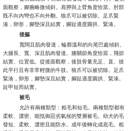
面觀察，腳腕略微傾斜。肩胛與上臂角度恰當。肘部
既不向內彎也不向外翻。狼爪可以被切除。足爪緊
湊，卵形，腳墊深且結實，腳趾適度圓拱、緊湊。
後軀
寬闊且肌肉發達，輪廓溫和的向尾巴處傾斜。
大腿長、寬、深且肌肉發達。膝關節角度恰當，飛節
結實、位置低。從後面觀察，後肢骨量充足、直、彼
此平行且有非常輕微的牛肢。狼爪可以被切除。足爪
緊湊，卵形，腳墊深且結實，腳趾適度圓拱、緊湊。
趾甲短而結實。
被毛
允許有兩種類型：粗毛和短毛。兩種類型都有
柔軟、濃密、能抵御惡劣氣候的雙層被毛。幼犬的毛
發短、柔軟、濃密且能防水。成年後轉化成底毛。粗