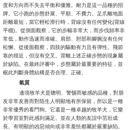
度和方向而不失去平衡和優雅。耐力是這一品種的招
牌。它小跑的步態舒展、平順、不費力。足爪離地面
距離最短，當它輕松滑行時，背線沒有任何變化(背線
平穩)。從側面觀察，它的步幅非常大，而步伐頻率非
常低，動作迅速而准確。肩部、肘部和腳腕沒有任何
松懈。從後面觀察，四肢的驅動有力且有彈性。飛節
靠的很近，但沒有交叉。背離上述正確步態的現象屬
於缺陷。在最終評審中，步態屬於最重要的特征，並
椐此判斷身體結構是否合理、正確。
氣質
邊境牧羊犬是聰明、警惕而敏感的品種，對朋
友非常友善而對陌生人明顯地有所保留，所以是一種
非常優秀的看門狗。它還是一種卓越的牧羊犬，它樂
於學習並對此感到滿足。並在人類的友誼中茁壯成
長。有明顯的凶惡傾向或非常羞怯都屬於嚴重缺陷。