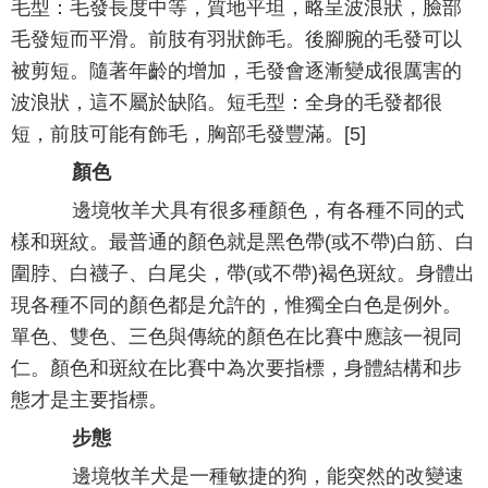
毛型：毛發長度中等，質地平坦，略呈波浪狀，臉部
毛發短而平滑。前肢有羽狀飾毛。後腳腕的毛發可以
被剪短。隨著年齡的增加，毛發會逐漸變成很厲害的
波浪狀，這不屬於缺陷。短毛型：全身的毛發都很
短，前肢可能有飾毛，胸部毛發豐滿。[5]
顏色
邊境牧羊犬具有很多種顏色，有各種不同的式
樣和斑紋。最普通的顏色就是黑色帶(或不帶)白筋、白
圍脖、白襪子、白尾尖，帶(或不帶)褐色斑紋。身體出
現各種不同的顏色都是允許的，惟獨全白色是例外。
單色、雙色、三色與傳統的顏色在比賽中應該一視同
仁。顏色和斑紋在比賽中為次要指標，身體結構和步
態才是主要指標。
步態
邊境牧羊犬是一種敏捷的狗，能突然的改變速