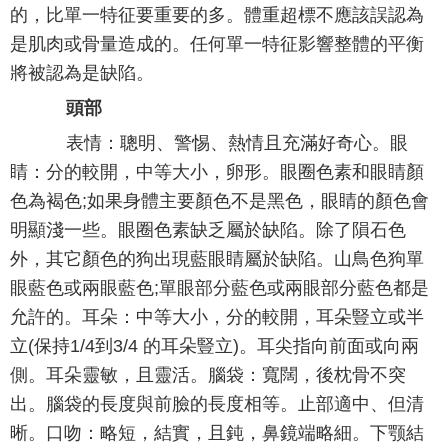
的，比單一特征要重要的多。體重超標不應該誤認為
是肌肉或骨量造成的。任何單一特征影響整體的平衡
將被認為是缺陷。
頭部
表情：聰明、警惕、熱情且充滿好奇心。眼
睛：分的較開，中等大小，卵形。眼圈色素和眼睛顏
色為褐色;如果身體主要顏色不是黑色，眼睛的顏色會
明顯淺一些。眼圈色素缺乏屬於缺陷。除了隕石色
外，其它顏色的狗出現藍眼睛屬於缺陷。山鳥色狗單
眼藍色或兩眼藍色;單眼部分藍色或兩眼部分藍色都是
允許的。耳朵：中等大小，分的較開，耳朵豎立或半
立(保持1/4到3/4 的耳朵豎立)。耳尖指向前面或向兩
側。耳朵靈敏，且靈活。腦袋：寬闊，後枕骨不突
出。腦袋的長度與前臉的長度相等。止部適中、但清
晰。口吻：略短，結實，且鈍，鼻鏡端略細。下颚結