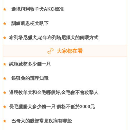
邊境柯利牧羊犬AKC標准
訓練凱恩梗犬臥下
布列塔尼獵犬,老年布列塔尼獵犬的飼喂方式
大家都在看
純種藏獒多少錢一只
銀狐兔的護理知識
邊境牧羊犬和金毛哪個好,金毛會不會攻擊人
長毛臘腸犬多少錢一只 價格不低於3000元
巴哥犬的眼部常見疾病有哪些