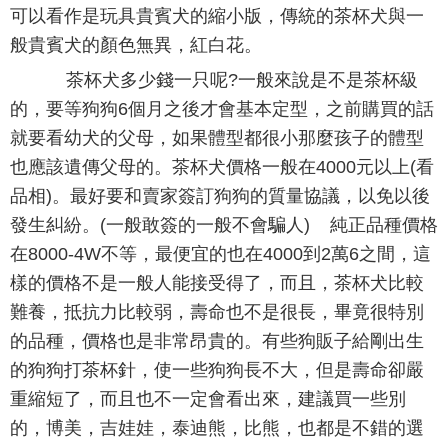
可以看作是玩具貴賓犬的縮小版，傳統的茶杯犬與一
般貴賓犬的顏色無異，紅白花。
茶杯犬多少錢一只呢?一般來說是不是茶杯級
的，要等狗狗6個月之後才會基本定型，之前購買的話
就要看幼犬的父母，如果體型都很小那麼孩子的體型
也應該遺傳父母的。茶杯犬價格一般在4000元以上(看
品相)。最好要和賣家簽訂狗狗的質量協議，以免以後
發生糾紛。(一般敢簽的一般不會騙人) 純正品種價格
在8000-4W不等，最便宜的也在4000到2萬6之間，這
樣的價格不是一般人能接受得了，而且，茶杯犬比較
難養，抵抗力比較弱，壽命也不是很長，畢竟很特別
的品種，價格也是非常昂貴的。有些狗販子給剛出生
的狗狗打茶杯針，使一些狗狗長不大，但是壽命卻嚴
重縮短了，而且也不一定會看出來，建議買一些別
的，博美，吉娃娃，泰迪熊，比熊，也都是不錯的選