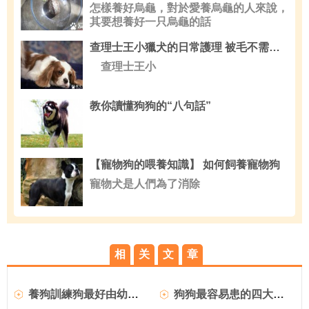
怎樣養好烏龜，對於愛養烏龜的人來說，
其要想養好一只烏龜的話
查理士王小獵犬的日常護理 被毛不需要修剪
查理士王小
教你讀懂狗狗的“八句話”
【寵物狗的喂養知識】 如何飼養寵物狗
寵物犬是人們為了消除
相
关
文
章
養狗訓練狗最好由幼犬開始
狗狗最容易患的四大胃病全解析