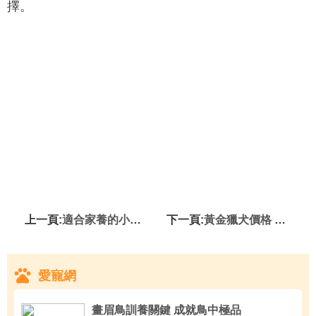
擇。
上一頁:
適合家養的小型犬 博美是其中不錯的選擇
下一頁:
黃金獵犬價格 一般黃金獵犬價格相差不大
愛寵網
畫眉鳥訓養關鍵 成就鳥中極品