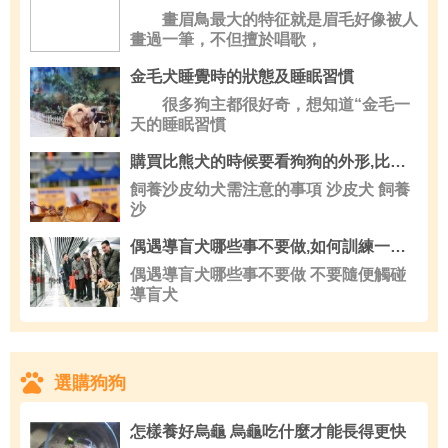
畫眉鳥最大的特征就是眉毛好像被人
畫過一筆，不但擅於唱歌，
金毛犬睡覺時的狀態及睡眠習慣
很多狗主都很好奇，想知道“金毛一
天的睡眠習慣
購買比熊犬的時候要看狗狗的外形,比熊犬
飼養沙皮幼犬需注意的事項 沙皮犬 飼養
沙
偶遇導盲犬哪些事不要做,如何訓練一只優秀的導盲犬呢
偶遇導盲犬哪些事不要做 不要隨便觸碰
導盲犬
選購狗狗
怎樣養好烏龜 烏龜吃什麼才能長得更快