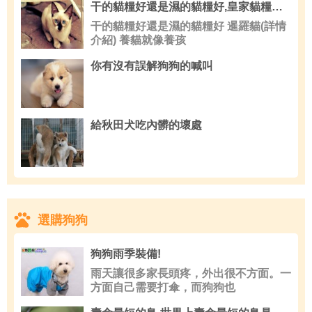
干的貓糧好還是濕的貓糧好,皇家貓糧哪種好
干的貓糧好還是濕的貓糧好 暹羅貓(詳情
介紹) 養貓就像養孩
你有沒有誤解狗狗的喊叫
給秋田犬吃內髒的壞處
選購狗狗
狗狗雨季裝備!
雨天讓很多家長頭疼，外出很不方面。一
方面自己需要打傘，而狗狗也