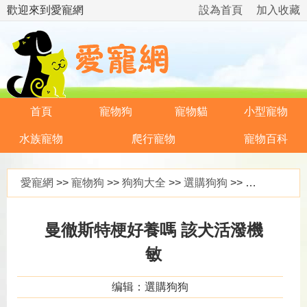
歡迎來到愛寵網
設為首頁
加入收藏
首頁
寵物狗
寵物貓
小型寵物
水族寵物
爬行寵物
寵物百科
愛寵網
>>
寵物狗
>>
狗狗大全
>>
選購狗狗
>> 曼徹斯特梗好養嗎 該犬活潑機敏
曼徹斯特梗好養嗎 該犬活潑機
敏
编辑：選購狗狗