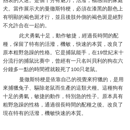
熱衷的犬迷。是個十分有魅力，活潑，福感情的家庭
犬。當作展示犬的曼徹斯特梗，必須在漆黑的顏色上
有明顯的褐色斑才行，並且後肢外側的褐色斑是絕對
不允許合在一起的。
此犬勇氣十足，動作敏捷，經過長時間的配
種，保留了特有的活潑，機敏，快速的本質，改良了
原本粗野急躁的性格。它是捕鼠能手，在19世紀末十
分流行的捕鼠比賽中，曾經有一只名叫貝利的狗在六
分鐘多一點的時間裡就殺死了100只老鼠。
曼徹斯特梗是依靠自己的視覺來狩獵的，是用
來捕獵兔子、驅除老鼠而生產的這類犬種。這種狗有
十足的勇氣，敏捷的動作，特別急的性子。原本具有
粗野急躁的性格，通過很長時間的配種之後。改良了
現在特有的活潑，機敏快速的本質。