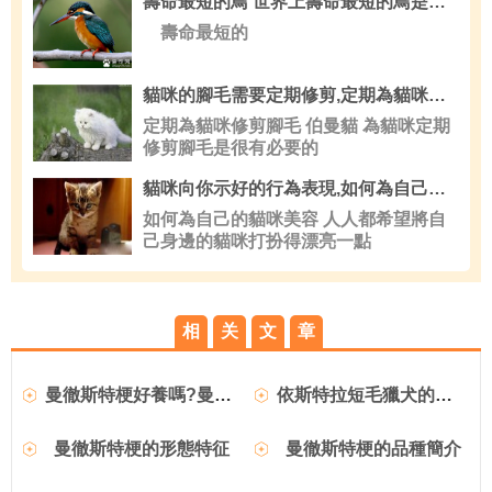
壽命最短的鳥 世界上壽命最短的鳥是翠鳥
壽命最短的
貓咪的腳毛需要定期修剪,定期為貓咪修剪腳毛
定期為貓咪修剪腳毛 伯曼貓 為貓咪定期
修剪腳毛是很有必要的
貓咪向你示好的行為表現,如何為自己的貓咪美容
如何為自己的貓咪美容 人人都希望將自
己身邊的貓咪打扮得漂亮一點
相
关
文
章
曼徹斯特梗好養嗎?曼徹斯特梗圖片|價格|訓練
依斯特拉短毛獵犬的性格特點_外形特征_習性_飼養
曼徹斯特梗的形態特征
曼徹斯特梗的品種簡介