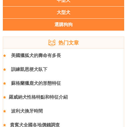
中型犬
大型犬
選購狗狗
热门文章
美國獵狐犬的壽命有多長
訓練凱恩梗犬臥下
蘇格蘭獵鹿犬的形態特征
羅威納犬性格特點和特征介紹
波利犬換牙時間
貴賓犬全國各地價錢調查