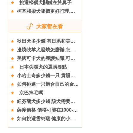
挑選松獅犬關鍵在於鼻子
柯基和柴犬哪個更好打理,柴犬感冒怎麼辦
大家都在看
秋田犬多少錢 有日系和美系兩種秋田犬
邊境牧羊犬發燒怎麼辦,怎麼給邊境牧羊犬起名
美國可卡犬的養護知識,可卡犬
日本尖嘴犬的選購要點
小哈士奇多少錢一只 貴賤並非是只看價格的
如何挑選一只適合自己的金毛犬
京巴掉毛嗎
紐芬蘭犬多少錢 該犬需要較大的活動空間
薩摩價格 價格可能在1000-2000元左右
如何挑選雪納瑞 健康的小雪精神狀態好