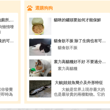
選購狗狗
如何訓練狗狗使用狗狗廁所,如何從動作判斷狗狗的心情
貓咪的罐頭要如何才能保鮮
狗懶惰嗜
陰
蝴蝶犬多少錢一只 賽級的可能會在1-2萬元
貓食欲不振 除了生病也有可能食物變質
貓食欲不振
素力高貓糧好不好 不要過分依賴貓糧
素力高貓糧
大鲵|娃娃魚簡介及外形特征
你發覺
大鲵是世界上現存最大的
要即時為
也是最珍貴的兩棲動物。它的
叫聲很像