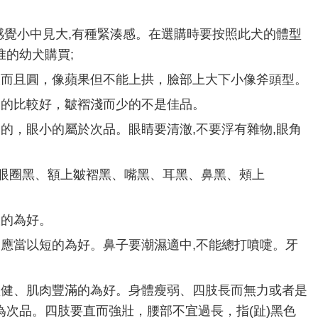
感覺小中見大,有種緊湊感。在選購時要按照此犬的體型
的幼犬購買;
大而且圓，像蘋果但不能上拱，臉部上大下小像斧頭型。
深的比較好，皺褶淺而少的不是佳品。
的，眼小的屬於次品。眼睛要清澈,不要浮有雜物,眼角
即眼圈黑、額上皺褶黑、嘴黑、耳黑、鼻黑、頰上
軟的為好。
吻應當以短的為好。鼻子要潮濕適中,不能總打噴嚏。牙
短健、肌肉豐滿的為好。身體瘦弱、四肢長而無力或者是
次品。四肢要直而強壯，腰部不宜過長，指(趾)黑色