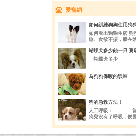
愛寵網
如何看出狗狗生病 狗
睡、食欲不振，躲在
蝴蝶犬多少
為狗狗保暖的誤區
狗的急救方法！
人工呼吸： 當
狗兒沒有了呼吸，便
它進行人工