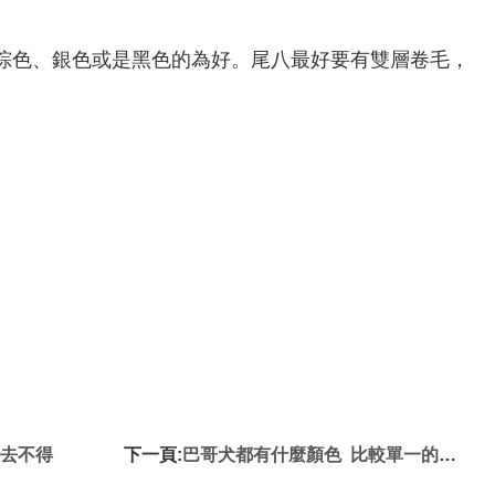
杏棕色、銀色或是黑色的為好。尾八最好要有雙層卷毛，
場去不得
下一頁:
巴哥犬都有什麼顏色 比較單一的顏色是不是你喜歡的呢