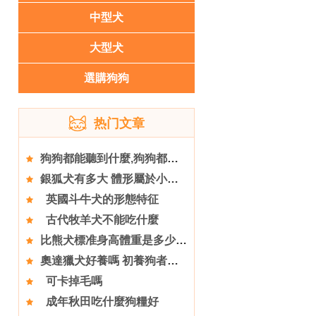
中型犬
大型犬
選購狗狗
热门文章
狗狗都能聽到什麼,狗狗都是色盲嗎
銀狐犬有多大 體形屬於小型犬
英國斗牛犬的形態特征
古代牧羊犬不能吃什麼
比熊犬標准身高體重是多少？飲食配方有哪些？
奧達獵犬好養嗎 初養狗者慎重
可卡掉毛嗎
成年秋田吃什麼狗糧好