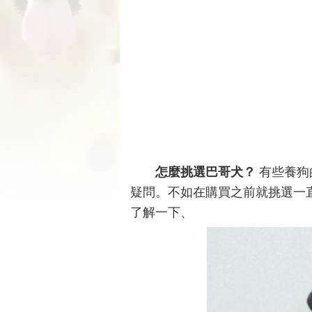
怎麼挑選巴哥犬
？
有些養狗
疑問。不如在購買之前就挑選一
了解一下、