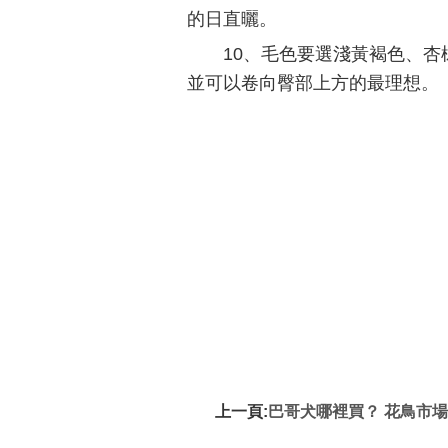
的日直曬。
10、毛色要選淺黃褐色、
並可以卷向臀部上方的最理想。
上一頁:
巴哥犬哪裡買？ 花鳥市