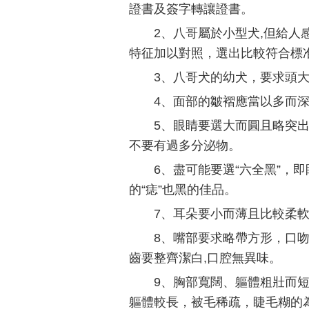
證書及簽字轉讓證書。
2、八哥屬於小型犬,但給人
特征加以對照，選出比較符合標准
3、八哥犬的幼犬，要求頭
4、面部的皺褶應當以多而
5、眼睛要選大而圓且略突出
不要有過多分泌物。
6、盡可能要選“六全黑”，
的“痣”也黑的佳品。
7、耳朵要小而薄且比較柔
8、嘴部要求略帶方形，口
齒要整齊潔白,口腔無異味。
9、胸部寬闊、軀體粗壯而
軀體較長，被毛稀疏，睫毛糊的為