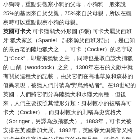
小狗時，重點要觀察小狗的父母，小狗狗一般來說
25%的基因來自於父親，75%來自於母親，所以在觀
察時可以重點觀察小狗的母親。
英國可卡犬
可卡獵鹬犬外形圖 (5張) 可卡犬屬於西班
牙 獵犬家族（Spaniel一詞來源於西班牙語），是已知
的最古老的陸地獵犬之一。可卡（Cocker）的名字取
自“Cock”，即驚飛獵物之意 ，同時也是取自該犬捕獵
的 山鹬（woodcock）之意 。1300年左右的文獻中就
有關於這種犬的記載 ，由於它們在高地草原和森林的
優異表現，被獵人們封號為“野鳥終結者”。在18世紀的
英國，人們將它們分為陸獵犬和水獵犬兩種，但後
來，人們主要按照其體形分類：身材較小的被稱為可
卡犬（Cocker），而身材較大的則稱為史賓格犬
（Springer，另譯為激飛獵犬）。1883年，可卡犬被
安排在英國參加犬展。1892年，英國養犬俱樂部又將