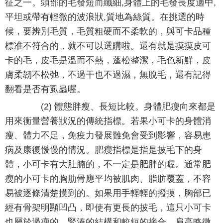
征之一。頭部的毛發短而纖細,身體上的毛發長度適中,
平坦或帶有輕微的波浪狀,質地為絲質。在挑選的時
候，要辨別毛質，毛質粗硬而不柔軟的，與可卡品種
標准不符合的，就不可以選購啦。還有就是摸摸皮可
卡的毛，皮毛是溫而不熱，蓬松整潔，毛色新鮮，皮
膚柔韌不松弛，不過干也不過濕，無脫毛，還有記得
翻看是否有虱蟲喔。
(2) 體態胖瘦、長短比較。身體肥瘦向來都是
用來衡量營養狀況的傳統指標。若果小可卡的身體消
瘦、體力不足，免疫力發展難免會受到影響，容易患
病及康復愋慢的情況。肥瘦指標是指是披毛下的身
體，小可卡有大肚腩的，不一定是肥胖的喔。通常肥
瘦的小可卡的胸肋骨應平均被肌肉、脂肪覆蓋，不容
易被逐條清楚摸到的。如果用手輕輕的撥摸，胸部已
經有骨架明顯凹凸，即使有更長的披毛，這只小可卡
也屬於過瘦的。緊湊的結構和較短的接合，肩高略微