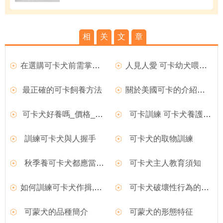
相
关
文
章
在選購可卡犬前需掌握的要點
人見人愛 可卡幼犬喂養技巧
最正確的可卡飼養方法
關於美國可卡的介紹以及飼養注意事項
可卡犬好養嗎_價格_多少錢一只
可卡訓練 可卡犬養護常識
訓練可卡犬與人握手
可卡犬的取物訓練
秋季養可卡犬都應當注意些什麼
可卡犬主人教育須知
如何訓練可卡犬作揖,訓練可卡犬作揖
可卡犬破壞性行為的矯正
可蒙犬的品種簡介
可蒙犬的形態特征