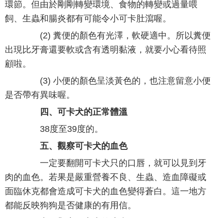
環節。但由於剛剛轉變環境、食物的轉變或過量喂
飼、生蟲和腸炎都有可能令小可卡肚瀉喔。
(2) 糞便的顏色有光澤，軟硬適中。所以糞便
出現比牙膏還要軟或含有透明黏液，就要小心看待照
顧啦。
(3) 小便的顏色呈淡黃色的，也注意留意小便
是否帶有異味喔。
四、可卡犬的正常體溫
38度至39度的。
五、觀察可卡犬的血色
一定要翻開可卡犬只的口唇，就可以見到牙
肉的血色。若果是嚴重營養不良、生蟲、造血障礙或
面臨休克都會造成可卡犬的血色變得蒼白。這一地方
都能反映狗狗是否健康的有用信。