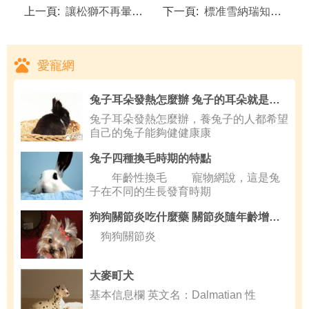
上一頁:
讓松獅不再暈車的小技巧
下一頁:
標准雪納瑞知多少
愛寵網
兔子耳朵發熱怎麼辦 兔子的耳朵就是體溫計
兔子耳朵發熱怎麼辦，養兔子的人都希望
自己的兔子能夠健健康康
兔子四種換毛時期的特點
年齡性換毛 寵物網說，這是兔
子在不同的生長發育時期
狗狗關節炎吃什麼藥 關節炎隨年齡增加而更嚴重
狗狗關節炎
大麥町犬
基本信息欄 英文名：Dalmatian 性