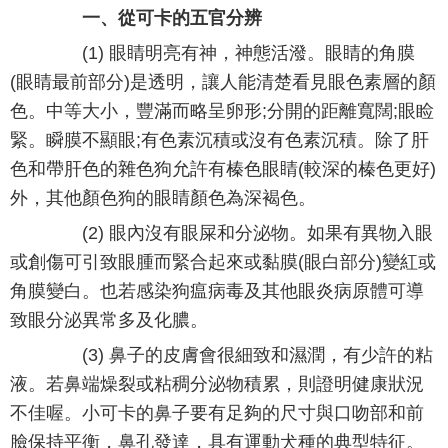
一、從可卡的五官分辨
(1) 眼睛明亮有神，神態活潑。眼睛的角膜
(眼睛最前部分)是透明，讓人能清楚看見眼色素層的顏
色。中等大小，豐滿而略呈卵形;分開的距離寬闊;眼睑
緊。瞬膜不顯眼;有色素沉積或沒有色素沉積。除了肝
色和帶肝色的雜色狗允許有榛色眼睛(較深的榛色更好)
外，其他顏色狗的眼睛顏色為深褐色。
(2) 眼內沒有眼屎和分泌物。如果有異物入眼
或創傷可引致眼腫而緊合起來或黏膜(眼白部分)變紅或
角膜變白。也若感染狗瘟病毒及其他眼炎病原體可導
致眼分泌異常多及化膿。
(3) 鼻子的皮膚會很細致和濕潤，有少許的粘
液。若鼻端燥裂或粘稠分泌物積累，則證明健康狀況
不佳喔。小可卡的鼻子要有足夠的尺寸與口吻部和前
臉保持平衡，鼻孔發達，具有運動犬種的典型特征。