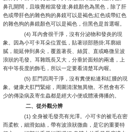
鼻孔開闊，且嗅覺相當發達;鼻鏡顏色為黑色，除了肝
色或帶肝色的雜色狗的鼻鏡可以是褐色;紅色或帶紅色
的雜色狗的鼻鏡顏色可以是褐色，但黑色是首選喔。
(4) 耳內會很干淨，沒有分泌物和發炎的現
象。因為小可卡耳朵位置低，貼著頭部懸掛;耳廓細
膩，能延伸到鼻尖，覆蓋著長、絲質、直或略微呈波
浪狀的毛發。耳雜既長又大，分垂於面頰的兩邊，上
有中等長度的飾毛，所以一定要看清楚耳內喔。
(5) 肛門四周干淨，沒有糞便粘連和紅腫的現
象。健康犬肛門緊縮，周圍清潔無異物。不然會有不
少的傳染病及寄生蟲都是經大小便或體液傳播的。
二、從外觀分辨
(1) 全身被毛發亮有光澤。小可卡的被毛在密
而柔軟，細滑如絲，帶有波浪狀微曲，是它的重要特