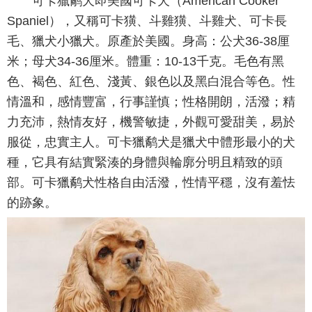
可卡獵鹬犬即美國可卡犬（American Cooker
Spaniel），又稱可卡獚、斗雞獚、斗雞犬、可卡長
毛、獵犬小獵犬。原產於美國。身高：公犬36-38厘
米；母犬34-36厘米。體重：10-13千克。毛色有黑
色、褐色、紅色、淺黃、銀色以及黑白混合等色。性
情溫和，感情豐富，行事謹慎；性格開朗，活潑；精
力充沛，熱情友好，機警敏捷，外觀可愛甜美，易於
服從，忠實主人。可卡獵鹬犬是獵犬中體形最小的犬
種，它具有結實緊湊的身體與輪廓分明且精致的頭
部。可卡獵鹬犬性格自由活潑，性情平穩，沒有羞怯
的跡象。