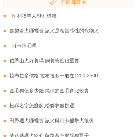
大家都在看
柯利牧羊犬AKC標准
喜樂蒂犬哪裡賣 該犬是相當感性的寵物犬
可卡掉毛嗎
伯恩山犬好養嗎 飼養態度很重要
拉布拉多價格 拉布拉多一般在1200-2500
金毛狗值多少錢 純種的金毛會比較貴
松獅名字怎麼起,松獅衣服挑選
田野獵犬哪裡賣 該犬與可卡獵鹬犬很像
薩路基獵犬簡介,薩路基怎麼除狗虱子