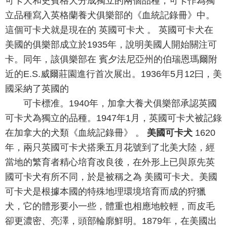
可卡犬和史賓格犬分成獨立的兩個品種，可卡作為獨
立品種寫入英格蘭養犬俱樂部的《血統記錄冊》中。
這個可卡犬就是現在的 英國可卡犬 。 英國可卡犬在
美國的俱樂部成立於1935年，說明美國人開始關注可
卡。同年，該俱樂部在 賓夕法尼亞州的伯瑞恩瑪爾附
近的E.S.威爾莊園進行首次展出。1936年5月12曰，美
國采納了英國的
可卡標准。1940年，加拿大養犬俱樂部承認英國
可卡犬為獨立的品種。1947年1月，英國可卡犬被記錄
在加拿大的犬類《血統記錄冊》 。
美國可卡犬
1620
年，兩只英國可卡犬搭乘五月花號到了北美大陸，經
當地的繁育者精心培育改良後，在外形上已與原先英
國可卡犬有所不同，於是被稱之為 美國可卡犬。美國
可卡犬是根據本國的特殊地理環境培育而成的狩獵
犬，它的體形要小一些，體重也相應地較輕，而皮毛
卻更濃密、亮澤，頭部輪廓鮮明。1879年，在美國出