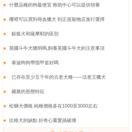
什麼品種的狗最便宜 救助中心可以提供領養
哪裡可以買到尋血獵犬 到正規寵物店進行選擇
銀狐犬和薩摩耶的區別
英國斗牛犬聰明嗎,飼養英國斗牛犬的注意事項
泰迪狗狗帶指甲套好嗎
已存在至少五千年的古老犬種——法老王獵犬
藏獒的形態特征
松獅犬價格 純種價格多在1000至3000左右
比格犬的缺點 好奇心重愛搞破壞