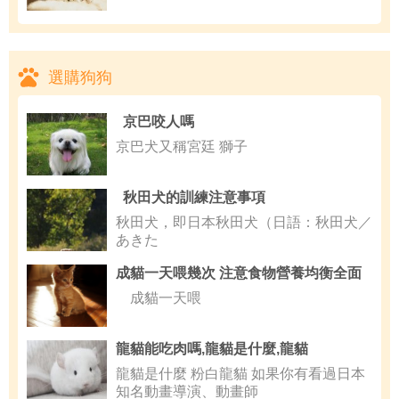
選購狗狗
京巴咬人嗎
京巴犬又稱宮廷 獅子
秋田犬的訓練注意事項
秋田犬，即日本秋田犬（日語：秋田犬／
あきた
成貓一天喂幾次 注意食物營養均衡全面
成貓一天喂
龍貓能吃肉嗎,龍貓是什麼,龍貓
龍貓是什麼 粉白龍貓 如果你有看過日本
知名動畫導演、動畫師