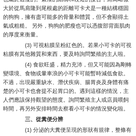
大於從馬肩隆到尾根處的距離可卡犬是一種結構穩固
的狗狗，擁有盡可能多的骨量和體質，但不會顯得土
氣或粗糙。 另外，狗狗的肥瘦也可以憑腹部背面肌肉
的厚度來衡量。
(3) 可視粘膜呈粉紅色的。若果小可卡的可視
粘膜有其他雜質和東西，要及時詢問繁殖的主人啦。
(4) 食欲旺盛，精力充沛，但又可能因為剛轉
變環境、食物或暈車浪的小可卡可能暫時減低食欲。
不過，出現嚴重缺水、潛伏疾病、腸胃炎及身體有痛
楚的小可卡也會提不起胃口的。遇到這樣的情況，主
人們應該保持觀望的態度。詢問繁殖主人或店員喂飼
時間，再另外安排時間去察看小可卡的情況變化啦。
三、從糞便分辨
(1) 分泌的大糞便呈現的形狀有規律，整條有