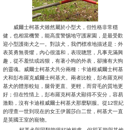
威爾士柯基犬雖然屬於小型犬，但性格非常穩
健，也相當機警，能高度警惕地守護家園，是最受歡
迎小型護衛犬之一。對該犬，我們標准地描述是：外
表英勇無畏懼，內心很溫和，表現聰慧，凡事充滿興
趣，從不羞怯或凶狠，有著小狗的外表，卻擁有大狗
的靈魂。威爾士柯基犬共分兩種：卡迪根威爾士柯基
犬和彭布羅克威爾士柯基犬。兩者比較，彭布羅克柯
基犬的體形較短，腿骨更直、更輕，而背毛的質地更
好；但在性情上，彭布羅克柯基犬顯得不安分，容易
激動，沒有卡迪根威爾士柯基犬那麼馴服。從12世紀
的理查一世到現在的女王伊麗莎白二世，柯基犬一直
是英國王室的寵物。