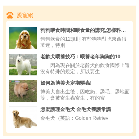
愛寵網
狗狗喂食時間和喂食量的講究,怎樣科學給狗狗喂食
狗狗飲食的12規則 有些狗狗對吃東西很
著迷，特別
老齡犬喂養技巧：喂養老年狗狗的10條建議
因為現在關於老齡犬的飲食國際上還
沒有特殊的規定，所以要生
如何為博美犬定期驅蟲!
博美犬自出生後，因吃奶、舔毛、舔地面
等，會被寄生蟲寄生，有的寄
怎麼護理金毛犬 金毛犬養護常識
金毛犬（英語：Golden Retriev