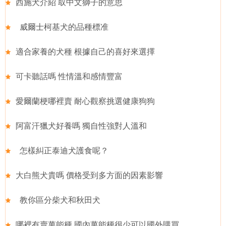
西施犬介紹 取中文獅子的意思
威爾士柯基犬的品種標准
適合家養的犬種 根據自己的喜好來選擇
可卡聽話嗎 性情溫和感情豐富
愛爾蘭梗哪裡賣 耐心觀察挑選健康狗狗
阿富汗獵犬好養嗎 獨自性強對人溫和
怎樣糾正泰迪犬護食呢？
大白熊犬貴嗎 價格受到多方面的因素影響
教你區分柴犬和秋田犬
哪裡有賣萬能梗 國內萬能梗很少可以國外購買