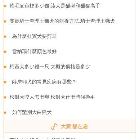
軟毛麥色梗多少錢 該犬是獵獺和獵獾高手
關於騎士查理王獵犬的飼養方法,騎士查理王獵犬
為什麼杜賓犬要剪耳
雪納瑞什麼顏色最好
柯基犬多少錢一只 大概的價格是多少
薩摩耶犬的常見疾病有哪些？
松獅犬咬人怎麼辦,松獅犬什麼時候換毛
如何鑒別大白熊犬
大家都在看