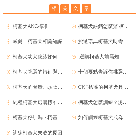
相
关
文
章
柯基犬AKC標准
柯基犬缺鈣怎麼辦 柯基犬缺鈣的原因及解決辦法
威爾士柯基犬相關知識
挑選瑞典柯基犬時需要注意什麼
柯基犬幼犬應該如何挑選
選購柯基犬前需知
柯基犬挑選的特征與標准
十個要點告訴你挑選柯基犬的方法
柯基犬的骨量、頭版與毛色的選購
CKF標准的柯基犬具備哪些條件
純種柯基犬選購標准及特點介紹
柯基犬怎麼訓練？誘導、強迫、禁止和獎勵
柯基犬好訓嗎？柯基犬的訓練方法
如何訓練柯基犬成為游泳健將呢
訓練柯基犬失敗的原因