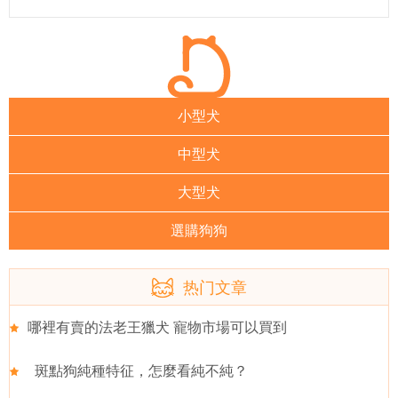
小型犬
中型犬
大型犬
選購狗狗
热门文章
哪裡有賣的法老王獵犬 寵物市場可以買到
斑點狗純種特征，怎麼看純不純？