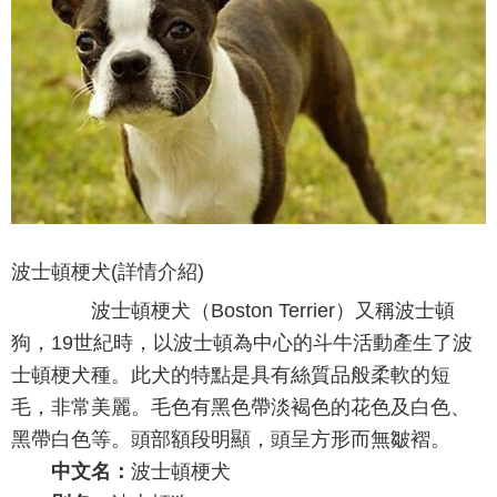
波士頓梗犬(詳情介紹)
波士頓梗犬（Boston Terrier）又稱波士頓
狗，19世紀時，以波士頓為中心的斗牛活動產生了波
士頓梗犬種。此犬的特點是具有絲質品般柔軟的短
毛，非常美麗。毛色有黑色帶淡褐色的花色及白色、
黑帶白色等。頭部額段明顯，頭呈方形而無皺褶。
中文名：
波士頓梗犬