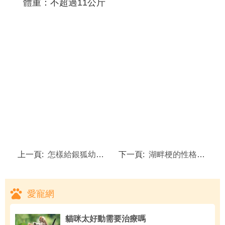
體重：不超過11公斤
上一頁:
怎樣給銀狐幼犬洗澡|給銀狐洗澡要注意什麼？
下一頁:
湖畔梗的性格特點
愛寵網
貓咪太好動需要治療嗎