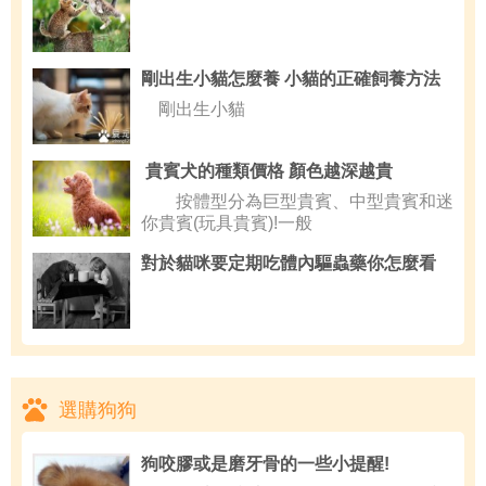
剛出生小貓怎麼養 小貓的正確飼養方法
剛出生小貓
貴賓犬的種類價格 顏色越深越貴
按體型分為巨型貴賓、中型貴賓和迷
你貴賓(玩具貴賓)!一般
對於貓咪要定期吃體內驅蟲藥你怎麼看
選購狗狗
狗咬膠或是磨牙骨的一些小提醒!