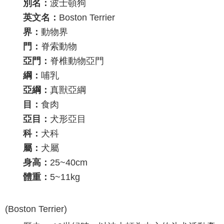
別名：
波士頓狗
英文名：
Boston Terrier
界：
動物界
門：
脊索動物
亞門：
脊椎動物亞門
綱：
哺乳
亞綱：
真獸亞綱
目：
食肉
亞目：
犬形亞目
科：
犬科
屬：
犬屬
身高：
25~40cm
體重：
5~11kg
(Boston Terrier)