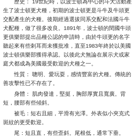
歷史： 19世紀時，以波士頓為中心的斗犬活動產
生了波士頓更犬種，初期的波士頓更是斗牛及牛頭更
交配產生的犬種。後期經過選拔同系交配和法國斗牛
犬配種，做了很多改良。1891年，波士頓的閏國牛頭
更俱樂部提出品種公認的申請時，由於牛頭更的名字
聽起來有些刺耳而未獲批准，直至1983年終於以美國
波士頓俱樂部獲得承認。以後此犬無論在展示犬或家
庭犬都成為美國最受歡迎的犬種之一。
性質： 聰明、愛玩耍，感情豐富的犬種。傳統的
善攻擊性已不存在了。
身體： 肌肉發達，堅挺，胸部厚實且寬廣。背
短，腰部有些傾斜。
被毛：短右且細，平滑有光澤。外表似小夾克式
斑紋的更受歡迎。
尾：短且直，有些歪斜。尾根低，通常下垂。