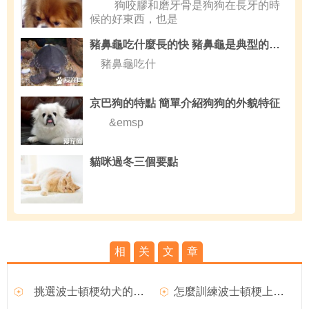
狗咬膠和磨牙骨是狗狗在長牙的時
候的好東西，也是
豬鼻龜吃什麼長的快 豬鼻龜是典型的雜食動物
豬鼻龜吃什
京巴狗的特點 簡單介紹狗狗的外貌特征
&emsp
貓咪過冬三個要點
相
关
文
章
挑選波士頓梗幼犬的方法
怎麼訓練波士頓梗上廁所,怎麼訓練波士頓梗不叫