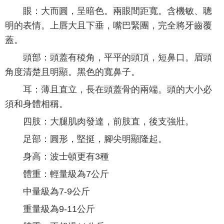
眼：大而圓，呈暗色。兩眼間距寬。含機敏、聰
明的表情。上唇大且下垂，嘴巴緊團，完全將牙齒覆
蓋。
頭部：頭蓋有稜角，平平的頭頂，短鼻口。眉頭
角度清楚且明顯。黑色的寬鼻子。
耳：薄且直立，長在頭蓋骨的兩端。頭的大小必
須和身體相稱。
四肢：大腿肌肉發達，前肢直，後支強壯。
足部：圓形，堅挺，腳尖明顯隆起。
身高：波士頓更有3種
體重：輕量級為7公斤
中量級為7-9公斤
重量級為9-11公斤