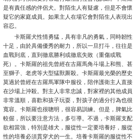
是有責任感的伴侶犬。對陌生人有疑慮，但是不會懷
疑它的家庭成員。如果主人在場它會對陌生人表現出
容忍。
卡斯羅犬性情勇猛，具有非凡的勇氣，同時韌性
十足，由於具備優秀的耐力，所以一旦打斗，往往是
血戰到底，直到徹底勝利或徹底失敗（重傷或戰
死）。卡斯羅的祖先曾經在古羅馬角斗場上和熊、甚
至獅子、老虎等大型猛獸厮殺。卡斯羅最光榮的歷史
莫過於曾經在古羅馬軍隊中服役，陪伴護衛主人直接
在沙場上沖殺。對主人非常忠誠，對家裡的其他成員
非常溫順，喜歡和孩子玩耍，對孩子的過分行為也很
寬容。卡斯羅也很聰明，很容易訓練。但是，脾氣比
較倔，所以要注意方法，多引導。不過，卡斯羅支配
欲相當強，特別是雄犬，服從性一定要培養好，服從
性的培養必須貫穿犬的一生。培養卡斯羅的服從性不