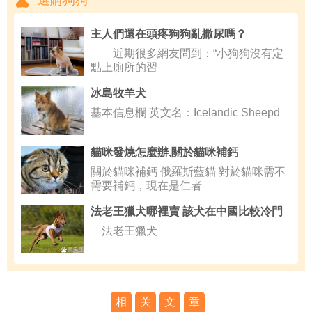
主人們還在頭疼狗狗亂撒尿嗎？
近期很多網友問到：“小狗狗沒有定
點上廁所的習
冰島牧羊犬
基本信息欄 英文名：Icelandic Sheepd
貓咪發燒怎麼辦,關於貓咪補鈣
關於貓咪補鈣 俄羅斯藍貓 對於貓咪需不
需要補鈣，現在是仁者
法老王獵犬哪裡賣 該犬在中國比較冷門
法老王獵犬
相
关
文
章