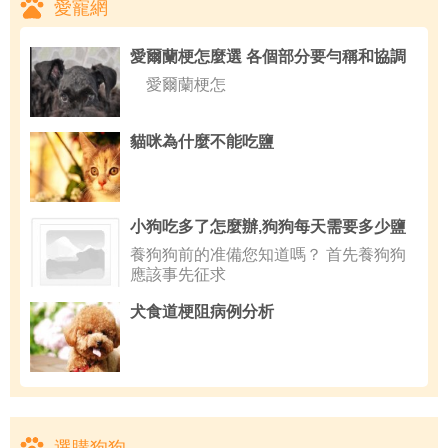
愛寵網
愛爾蘭梗怎麼選 各個部分要勻稱和協調
愛爾蘭梗怎
貓咪為什麼不能吃鹽
小狗吃多了怎麼辦,狗狗每天需要多少鹽
養狗狗前的准備您知道嗎？ 首先養狗狗
應該事先征求
犬食道梗阻病例分析
選購狗狗