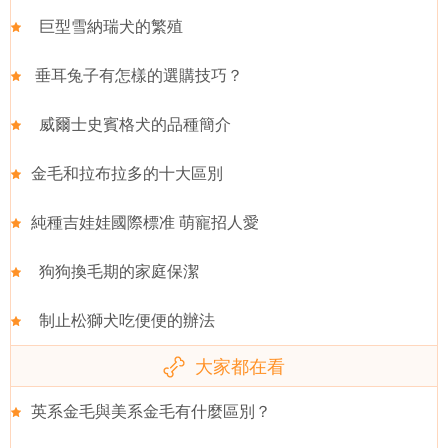
巨型雪納瑞犬的繁殖
垂耳兔子有怎樣的選購技巧？
威爾士史賓格犬的品種簡介
金毛和拉布拉多的十大區別
純種吉娃娃國際標准 萌寵招人愛
狗狗換毛期的家庭保潔
制止松獅犬吃便便的辦法
大家都在看
英系金毛與美系金毛有什麼區別？