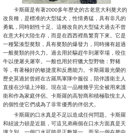
卡斯羅是有著2000多年歷史的古老意大利獒犬的
改良種，是標准的大型猛犬，性情勇猛，具有非凡的
勇氣，同時韌性十足。這種改良的大型猛犬過去不曾
在意大利大陸生存，而是在西西裡島繁育下來。它是
一種緊湊型獒類，具有獒類的爆發力，同時擁有超過
一般獒類的持久力。過去用於驅趕牛到屠宰場，咬住
牛以便屠夫屠宰。一般也用於狩獵大型野物：野豬
等，有著極好的敏捷度和反應能力。卡斯羅最光榮的
歷史莫過於曾經在古羅馬軍隊中服役，陪伴護衛主人
直接在沙場上沖殺。現在這一品種幾乎完全被用來護
衛和作為家庭伴侶。卡斯羅的高智商和積極取悅主人
的個性使它們成為了非常優秀的伴侶犬。
卡斯羅的口水真是不足以造成任何問題。卡斯羅
和紐波力頓是近親，可這兄弟兩個在口水方面真是天
壤之別，一個口水可能是正數第一，而另一個在獒中