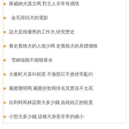
羅威納犬護主嗎 對主人非常有感情
金毛尋回犬的電影
該犬是很優秀的工作犬,研究歷史
養史賓格犬的人很少嗎 史賓格犬的具體價格
雪納瑞能不能噴香水
大麥町犬喜叫程度 不激怒它不會經常亂叫
藏獒聰明嗎 藏獒的智商排名其實並不太高
比利時馬林諾斯犬多少錢 血統純正的較貴
小型犬多少錢 這種犬身形非常的嬌小