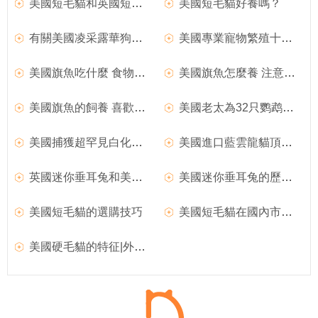
美國短毛貓和英國短毛貓,英國短毛貓的購買經驗
美國短毛貓好養嗎？
有關美國凌采露華狗糧特點簡介
美國專業寵物繁殖十條准則
美國旗魚吃什麼 食物要合理搭配
美國旗魚怎麼養 注意養殖的密度
美國旗魚的飼養 喜歡陽光對水質不苛求
美國老太為32只鹦鹉留遺囑 設置寵物基金用於鹦鹉生活經費
美國捕獲超罕見白化龍蝦 概率為億分之一
美國進口藍雲龍貓頂級浴沙怎麼樣？
英國迷你垂耳兔和美國迷你垂耳兔名字的由來
美國迷你垂耳兔的歷史起源
美國短毛貓的選購技巧
美國短毛貓在國內市場的價格
美國硬毛貓的特征|外形|被毛|性格|體型特征