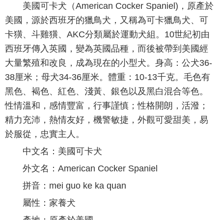
美國可卡犬（American Cocker Spaniel)，原產於
美國，源於西班牙的獵鳥犬，又稱為可卡獵鳥犬、可
卡獚、斗雞獚、AKC分類屬於運動犬組。10世紀初由
西班牙傳入英國，變為英國品種，而後被帶到美國經
大量繁殖和改良，成為現在的小型犬。身高：公犬36-
38厘米；母犬34-36厘米。體重：10-13千克。毛色有
黑色、褐色、紅色、淺黃、銀色以及黑白混合等色。
性情溫和，感情豐富，行事謹慎；性格開朗，活潑；
精力充沛，熱情友好，機警敏捷，外觀可愛甜美，易
於服從，忠實主人。
中文名：美國可卡犬
外文名：American Cocker Spaniel
拼音：mei guo ke ka quan
屬性：家養犬
產地：原產於美國