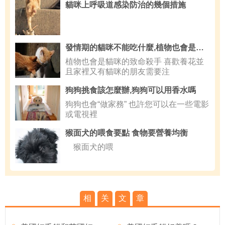
貓咪上呼吸道感染防治的幾個措施
發情期的貓咪不能吃什麼,植物也會是貓咪的致命殺手
植物也會是貓咪的致命殺手 喜歡養花並
且家裡又有貓咪的朋友需要注
狗狗挑食該怎麼辦,狗狗可以用香水嗎
狗狗也會“做家務” 也許您可以在一些電影
或電視裡
猴面犬的喂食要點 食物要營養均衡
猴面犬的喂
相
关
文
章