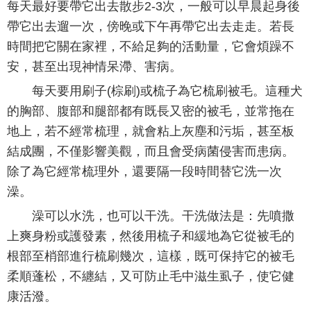
每天最好要帶它出去散步2-3次，一般可以早晨起身後
帶它出去遛一次，傍晚或下午再帶它出去走走。若長
時間把它關在家裡，不給足夠的活動量，它會煩躁不
安，甚至出現神情呆滯、害病。
每天要用刷子(棕刷)或梳子為它梳刷被毛。這種犬
的胸部、腹部和腿部都有既長又密的被毛，並常拖在
地上，若不經常梳理，就會粘上灰塵和污垢，甚至板
結成團，不僅影響美觀，而且會受病菌侵害而患病。
除了為它經常梳理外，還要隔一段時間替它洗一次
澡。
澡可以水洗，也可以干洗。干洗做法是：先噴撒
上爽身粉或護發素，然後用梳子和緩地為它從被毛的
根部至梢部進行梳刷幾次，這樣，既可保持它的被毛
柔順蓬松，不纏結，又可防止毛中滋生虱子，使它健
康活潑。