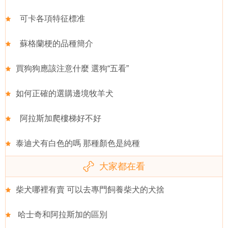
可卡各項特征標准
蘇格蘭梗的品種簡介
買狗狗應該注意什麼 選狗“五看”
如何正確的選購邊境牧羊犬
阿拉斯加爬樓梯好不好
泰迪犬有白色的嗎 那種顏色是純種
大家都在看
柴犬哪裡有賣 可以去專門飼養柴犬的犬捨
哈士奇和阿拉斯加的區別