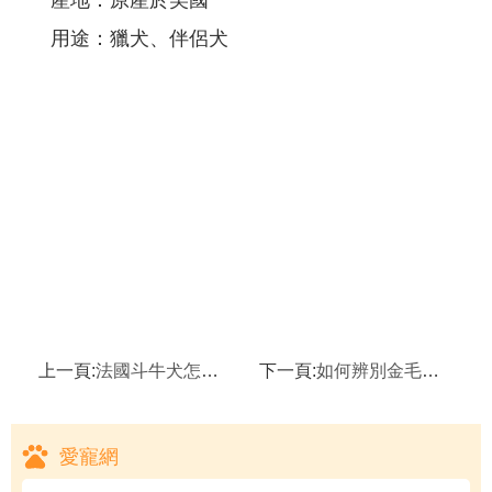
用途：獵犬、伴侶犬
上一頁:
法國斗牛犬怎麼養,法國斗牛犬
下一頁:
如何辨別金毛犬和拉布拉多犬
愛寵網