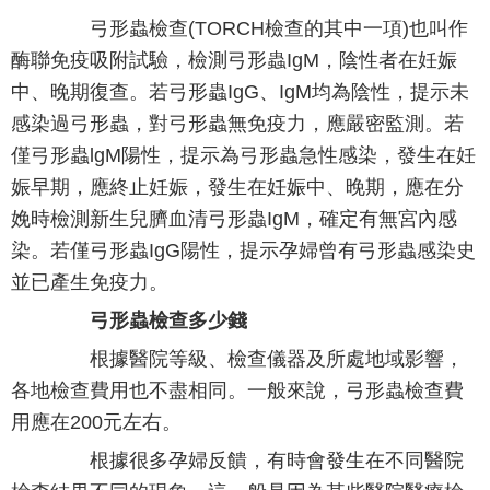
弓形蟲檢查(TORCH檢查的其中一項)也叫作
酶聯免疫吸附試驗，檢測弓形蟲IgM，陰性者在妊娠
中、晚期復查。若弓形蟲IgG、IgM均為陰性，提示未
感染過弓形蟲，對弓形蟲無免疫力，應嚴密監測。若
僅弓形蟲lgM陽性，提示為弓形蟲急性感染，發生在妊
娠早期，應終止妊娠，發生在妊娠中、晚期，應在分
娩時檢測新生兒臍血清弓形蟲IgM，確定有無宮內感
染。若僅弓形蟲IgG陽性，提示孕婦曾有弓形蟲感染史
並已產生免疫力。
弓形蟲檢查多少錢
根據醫院等級、檢查儀器及所處地域影響，
各地檢查費用也不盡相同。一般來說，弓形蟲檢查費
用應在200元左右。
根據很多孕婦反饋，有時會發生在不同醫院