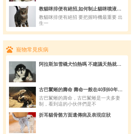
教貓咪排便有絕招,如何制止貓咪噴液的行為
教貓咪排便有絕招 要把握時機最重要 出
生一
寵物常見疾病
阿拉斯加雪橇犬怕熱嗎 不建議天熱就剃毛
古巴鬣蜥的壽命 壽命一般在40到60年左右
古巴鬣蜥的壽命，古巴鬣蜥是一夫多妻
制，看到這的小伙伴們是不
折耳貓骨骼方面遺傳病及表現症狀