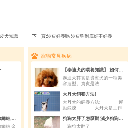
沙皮犬知識
下一頁:
沙皮好養嗎 沙皮狗到底好不好養
寵物常見疾病
介
【泰迪犬的喂養知識】 如何給泰迪犬剪趾甲
泰迪犬其實是貴賓犬的一種美
容造型。貴賓是法
大丹犬飼養方法!
大丹犬的飼養方法: 運
動鍛煉 大丹犬是工作
犬種，特
照顧腸胃敏感貓咪經驗總結,貓咪吃糧後吐糧是怎麼回事
狗狗太胖了怎麼辦 減少狗狗碳水化合物的攝入
總結 金
狗狗太胖了