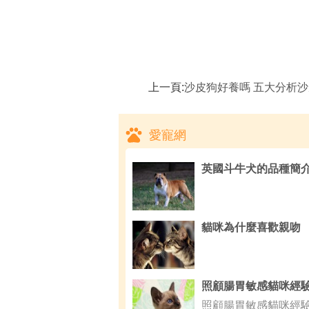
上一頁:
沙皮狗好養嗎 五大分析
愛寵網
英國斗牛犬的品種簡
貓咪為什麼喜歡親吻
照顧腸胃敏感貓咪經驗