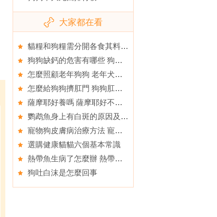
大家都在看
貓糧和狗糧需分開各食其料才行
狗狗缺鈣的危害有哪些 狗狗缺鈣有什麼危害
怎麼照顧老年狗狗 老年犬的護理方法與要點
怎麼給狗狗擠肛門 狗狗肛門怎麼擠
薩摩耶好養嗎 薩摩耶好不好養
鹦鹉魚身上有白斑的原因及解決辦法
寵物狗皮膚病治療方法 寵物狗疾病防預
選購健康貓貓六個基本常識
熱帶魚生病了怎麼辦 熱帶魚生病五大治療方法
狗吐白沫是怎麼回事