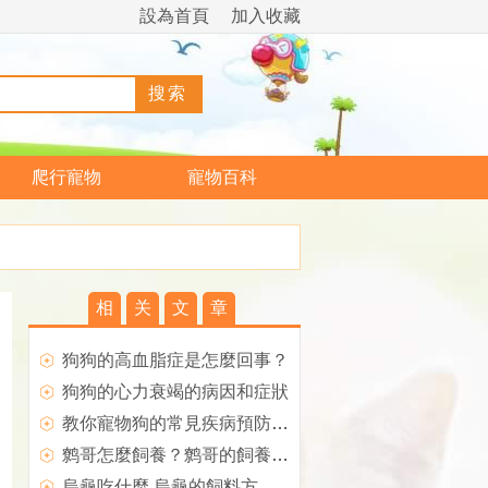
設為首頁
加入收藏
爬行寵物
寵物百科
相
关
文
章
狗狗的高血脂症是怎麼回事？
狗狗的心力衰竭的病因和症狀
教你寵物狗的常見疾病預防措施
鹩哥怎麼飼養？鹩哥的飼養方法
烏龜吃什麼 烏龜的飼料方法介紹