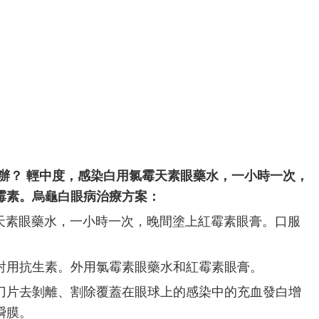
？ 輕中度，
感染
白用氯霉
天
素眼藥水，一小時一次，
霉素。烏龜白眼病治療方案：
天素眼藥水，一小時一次，晚間塗上紅霉素眼膏。口服
用抗生素。外用氯霉素眼藥水和紅霉素眼膏。
片去剝離、割除覆蓋在眼球上的感染中的充血發白增
瞬膜。