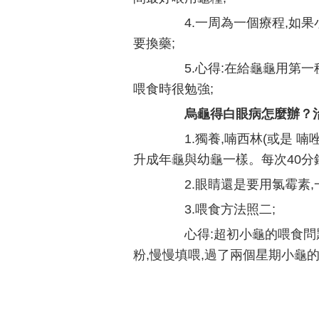
4.一周為一個療程,如果
要換藥;
5.心得:在給龜龜用第一
喂食時很勉強;
烏龜得白眼病怎麼辦？
1.獨養,喃西林(或是 喃唑
升成年龜與幼龜一樣。每次40分
2.眼睛還是要用氯霉素,
3.喂食方法照二;
心得:超初小龜的喂食問題
粉,慢慢填喂,過了兩個星期小龜