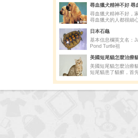
尋血獵犬精神不好，
尋血獵犬的人都很細
都會觀
日本石龜
基本信息欄英文名：Jap
Pond Turtle祖
美國短尾貓怎麼治療貓
短尾貓患了貓癬，首
千萬別因