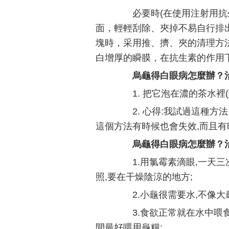
必要時(在使用注射用抗生
面，輕輕刮除、夾掉不易自行排
塊時，采用推、擠、夾的清理方
白增厚的瞬膜，在抗生素的作用
烏龜得白眼病怎麼辦？
1. 把它泡在濃的茶水裡(
2. 心得:我試過這種方法
這個方法有時候也會失效,而且有
烏龜得白眼病怎麼辦？
1.用氯霉素滴眼,一天三次
照,要在干燥陰涼的地方;
2.小龜很需要水,不像大龜
3.食欲正常就在水中喂食
間最好喂用龜糧;