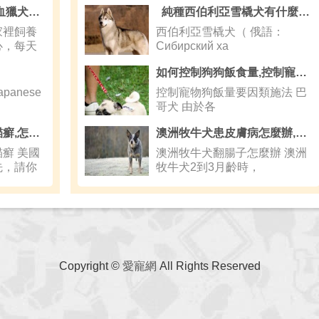
尋血獵犬精神不好 尋血獵犬喂養方法
純種西伯利亞雪橇犬有什麼特點
家裡飼養
西伯利亞雪橇犬（ 俄語：
心，每天
Сибирский ха
如何控制狗狗飯食量,控制寵物狗飯量要因類施法
anese
控制寵物狗飯量要因類施法 巴
哥犬 由於各
美國短尾貓怎麼治療貓癬,怎麼訓練美國短尾貓不叫
澳洲牧牛犬患皮膚病怎麼辦,澳洲牧牛犬怎麼修毛
癬 美國
澳洲牧牛犬翻腸子怎麼辦 澳洲
先，請你
牧牛犬2到3月齡時，
Copyright ©
愛寵網
All Rights Reserved