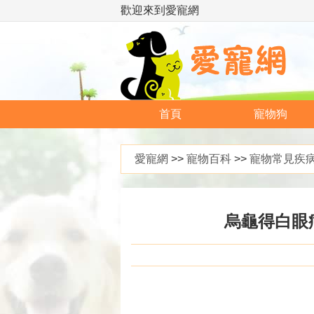
歡迎來到愛寵網
首頁
寵物狗
愛寵網
>>
寵物百科
>>
寵物常見疾
烏龜得白眼