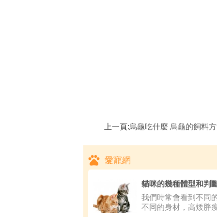
上一頁:
烏龜吃什麼 烏龜的飼料
愛寵網
貓咪的幾種體型和判
我們時常會看到不同
不同的身材，高矮胖
不相同，就