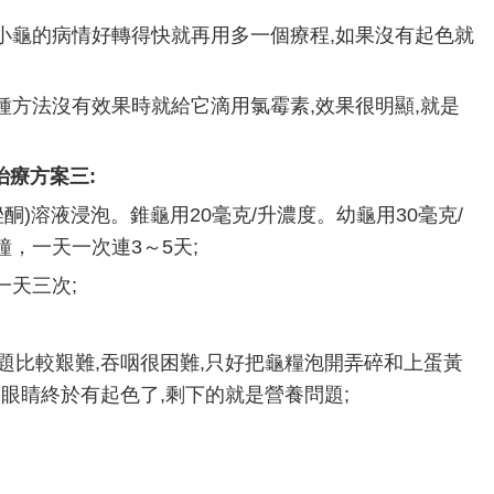
小龜的病情好轉得快就再用多一個療程,如果沒有起色就
種方法沒有效果時就給它滴用氯霉素,效果很明顯,就是
治療方案三:
酮)溶液浸泡。錐龜用20毫克/升濃度。幼龜用30毫克/
鐘，一天一次連3～5天;
一天三次;
比較艱難,吞咽很困難,只好把龜糧泡開弄碎和上蛋黃
的眼睛終於有起色了,剩下的就是營養問題;