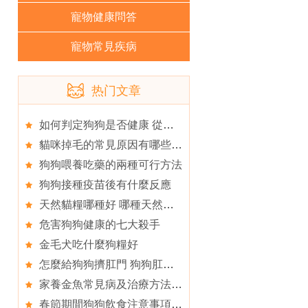
寵物健康問答
寵物常見疾病
热门文章
如何判定狗狗是否健康 從狗狗的大便看健康
貓咪掉毛的常見原因有哪些 貓咪為什麼會掉毛
狗狗喂養吃藥的兩種可行方法
狗狗接種疫苗後有什麼反應
天然貓糧哪種好 哪種天然貓糧好
危害狗狗健康的七大殺手
金毛犬吃什麼狗糧好
怎麼給狗狗擠肛門 狗狗肛門怎麼擠
家養金魚常見病及治療方法介紹
春節期間狗狗飲食注意事項及飲食禁忌