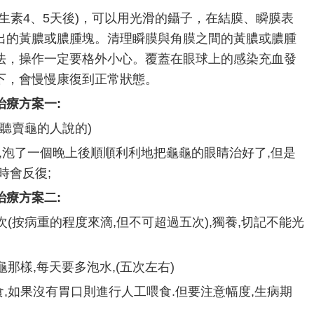
素4、5天後)，可以用光滑的鑷子，在結膜、瞬膜表
出的黃膿或膿腫塊。清理瞬膜與角膜之間的黃膿或膿腫
法，操作一定要格外小心。覆蓋在眼球上的感染充血發
下，會慢慢康復到正常狀態。
治療方案一:
聽賣龜的人說的)
,泡了一個晚上後順順利利地把龜龜的眼睛治好了,但是
時會反復;
治療方案二:
(按病重的程度來滴,但不可超過五次),獨養,切記不能光
那樣,每天要多泡水,(五次左右)
,如果沒有胃口則進行人工喂食.但要注意幅度,生病期