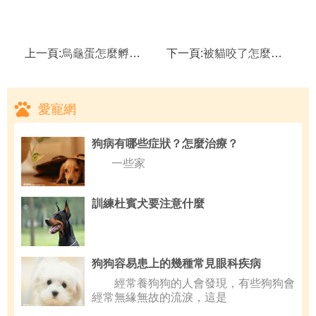
上一頁:
烏龜蛋怎麼孵化 烏龜蛋孵化方法
下一頁:
被貓咬了怎麼辦 被貓咬如何處理
愛寵網
狗病有哪些症狀？怎麼治療？
一些家
訓練杜賓犬要注意什麼
狗狗容易患上的幾種常見眼科疾病
經常養狗狗的人會發現，有些狗狗會
經常無緣無故的流淚，這是