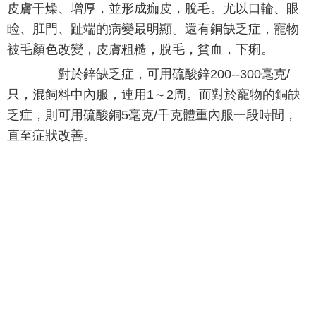
皮膚干燥、增厚，並形成痂皮，脫毛。尤以口輪、眼
睑、肛門、趾端的病變最明顯。還有銅缺乏症，寵物
被毛顏色改變，皮膚粗糙，脫毛，貧血，下痢。
對於鋅缺乏症，可用硫酸鋅200--300毫克/
只，混飼料中內服，連用1～2周。而對於寵物的銅缺
乏症，則可用硫酸銅5毫克/千克體重內服一段時間，
直至症狀改善。