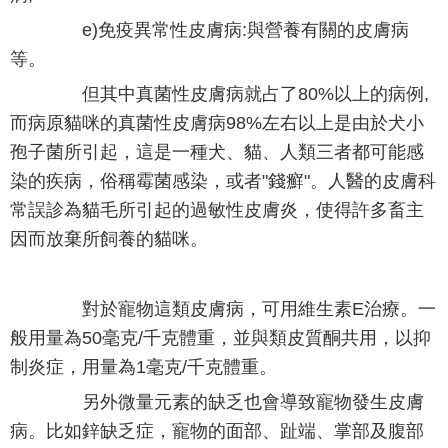
e)免疫異常性皮膚病:與營養有關的皮膚病
等。
但其中真菌性皮膚病就占了80%以上的病例,
而病原貓咪的真菌性皮膚病98%左右以上是由於犬小
孢子菌所引起，這是一種犬、貓、人類三者都可能感
染的疾病，俗稱霉菌感染，或者"錢癬"。人醫的皮膚科
常誤診為貓毛所引起的過敏性皮膚炎，使得許多畜主
因而放棄所飼養的貓咪。
對於寵物這類皮膚病，可用維生素E治療。一
般用量為50毫克/千克體重，並與類皮質酮共用，以抑
制炎症，用量為1毫克/千克體重。
另外微量元素的缺乏也會導致寵物發生皮膚
病。比如鋅缺乏症，寵物的面部、趾端、掌部及腹部