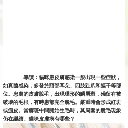
導讀：貓咪患皮膚感染一般出現一些症狀，
如真菌感染，多發於頭部耳朵、四肢趾爪和軀干等部
位。患處的皮膚脫毛，出現環形的鱗屑斑，殘留有被
破壞的毛根，有時患部完全脫毛。嚴重時會形成紅斑
或痂皮。當癬斑中間開始生毛時，其周圍的脫毛現象
仍在繼續。貓咪皮膚病有哪些？