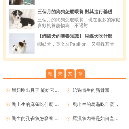
三個月的狗狗怎麼喂養 對其進行基礎教育
三個月的狗狗怎麼喂養，現在很多的家庭
喜歡飼養寵物狗，不過對
【蝴蝶犬的喂養知識】 蝴蝶犬吃什麼
蝴蝶犬，英文名Papillon，又稱蝶耳犬
相
关
文
章
黑妞剛出月子,能給它洗澡嗎?
給狗啃生的豬骨頭
剛出生的麻雀吃什麼 一般是吃蟲子和水
剛出生的烏龜吃什麼 一般需要在水中進食
剛生的孔雀魚怎麼養 最好以活餌為主
羅漢魚內寄是如何產生的 食物不潔導致