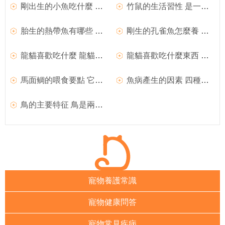
剛出生的小魚吃什麼 餌料稍加研碎後喂
竹鼠的生活習性 是一種野生的特種經濟動物
胎生的熱帶魚有哪些 直接生小魚的熱帶魚
剛生的孔雀魚怎麼養 剛生孔雀魚飼養注意地方
龍貓喜歡吃什麼 龍貓是天生的素食主義者
龍貓喜歡吃什麼東西 龍貓是天生的素食主義者
馬面鲷的喂食要點 它們是天生的食肉魚
魚病產生的因素 四種最容易發生魚病的因素
鳥的主要特征 鳥是兩足恆溫卵生的脊椎動物
寵物養護常識
寵物健康問答
寵物常見疾病