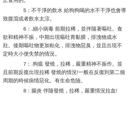
止食用的。
5：不干淨的飲水 給狗狗喝的水不干淨也會導
致腹瀉或者飲水太涼。
6：.細小病毒 前期拉稀，並伴隨著嘔吐。食
欲和精神不振，中期出現嘔吐胃黏膜，排洩物成水
壯。後期嘔吐物更加粘化，排洩物惡臭，並且出現不
定時大小便失禁的情況。
7：.狗瘟 發燒，拉稀，嚴重精神不振作。並
且前期反復出現拉稀 發燒的情況!一般在反復到第二個
周期的時候病情惡化。有生命危險。
8：腸炎 伴隨發燒，拉稀，嚴重情況拉血!