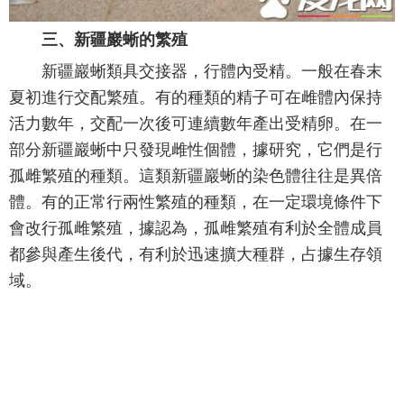
三、新疆巖蜥的繁殖
新疆巖蜥類具交接器，行體內受精。一般在春末
夏初進行交配繁殖。有的種類的精子可在雌體內保持
活力數年，交配一次後可連續數年產出受精卵。在一
部分新疆巖蜥中只發現雌性個體，據研究，它們是行
孤雌繁殖的種類。這類新疆巖蜥的染色體往往是異倍
體。有的正常行兩性繁殖的種類，在一定環境條件下
會改行孤雌繁殖，據認為，孤雌繁殖有利於全體成員
都參與產生後代，有利於迅速擴大種群，占據生存領
域。