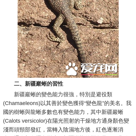
二、新疆巖蜥的習性
新疆巖蜥的變色能力很強，特別是避役類
(Chamaeleons)以其善於變色獲得“變色龍”的美名。我
國的樹蜥與龍蜥多數也有變色能力，其中新疆巖蜥
(Calots versicolor)在陽光照射的干燥地方通身顏色變
淺而頭頸部發紅，當轉入陰濕地方後，紅色逐漸消