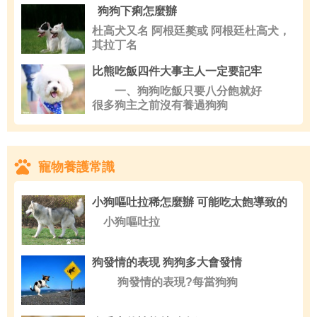
狗狗下痢怎麼辦
杜高犬又名 阿根廷獒或 阿根廷杜高犬，
其拉丁名
比熊吃飯四件大事主人一定要記牢
一、狗狗吃飯只要八分飽就好
很多狗主之前沒有養過狗狗
寵物養護常識
小狗嘔吐拉稀怎麼辦 可能吃太飽導致的
小狗嘔吐拉
狗發情的表現 狗狗多大會發情
狗發情的表現?每當狗狗