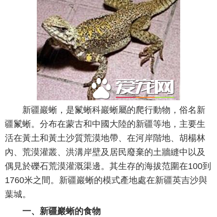
新疆巖蜥，是鬣蜥科巖蜥屬的爬行動物，俗名新
疆鬣蜥。分布在蒙古和中國大陸的新疆等地，主要生
活在黃土和黃土沙質荒漠地帶、在河岸階地、胡楊林
內、荒漠灌叢、洪溝岸壁及居民廢棄的土牆縫中以及
偶見於礫石荒漠灌溉渠邊。其生存的海拔范圍在100到
1760米之間。新疆巖蜥的模式產地處在新疆英吉沙與
葉城。
一、新疆巖蜥的食物