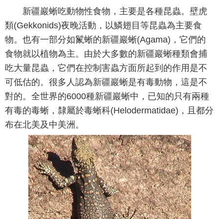
新疆巖蜥吃動物性食物，主要是各種昆蟲。壁虎
類(Gekkonids)夜晚活動，以鱗翅目等昆蟲為主要食
物。也有一部分如鬣蜥的新疆巖蜥(Agama)，它們的
食物就以植物為主。由於大多數的新疆巖蜥種類會捕
吃大量昆蟲，它們在控制害蟲方面所起到的作用是不
可低估的。很多人認為新疆巖蜥是有毒動物，這是不
對的。全世界的6000種新疆巖蜥中，已知的只有兩種
有毒的毒蜥，隸屬於毒蜥科(Helodermatidae)，且都分
布在北美及中美洲。