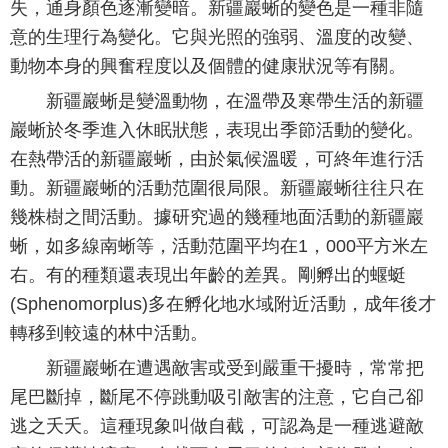
失，通身顏色逐漸變暗。新疆巖蜥的變色是一種非隨
意的生理行為變化。它與光照的強弱、溫度的改變、
動物本身的興奮程度以及個體的健康狀況等有關。
新疆巖蜥是變溫動物，在溫帶及寒帶生活的新疆
巖蜥於冬季進入休眠狀態，表現出季節活動的變化。
在熱帶活的新疆巖蜥，由於氣候溫暖，可終年進行活
動。新疆巖蜥的活動范圍很局限。新疆巖蜥往往只在
幾株樹之間活動。據研究過的幾種地面活動的新疆巖
蜥，如多線南蜥等，活動范圍平均在1，000平方米左
右。有的種類還表現出年齡的差異。剛孵出的蝘蜓
(Sphenomorplus)多在孵化地水域附近活動，成年後才
轉移到較遠的林中活動。
新疆巖蜥在遭遇敵害或受到嚴重干擾時，常常把
尾巴斷掉，斷尾不停跳動吸引敵害的注意，它自己卻
逃之夭夭。這種現象叫做自截，可認為是一種逃避敵