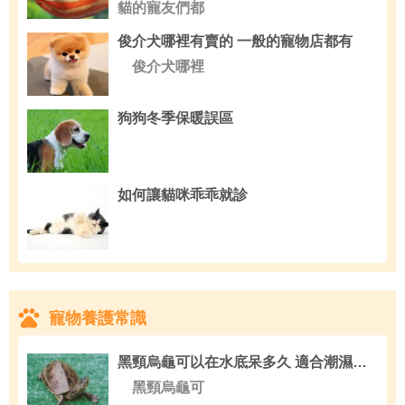
貓的寵友們都
俊介犬哪裡有賣的 一般的寵物店都有
俊介犬哪裡
狗狗冬季保暖誤區
如何讓貓咪乖乖就診
寵物養護常識
黑頸烏龜可以在水底呆多久 適合潮濕溫熱的氣候
黑頸烏龜可