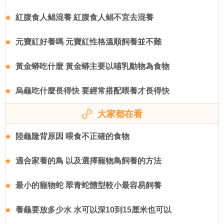
紅腹食人鲳混養 紅腹食人鲳不宜去混養
元寶紅好養嗎 元寶紅性格溫順飼養並不難
黃金蟒吃什麼 黃金蟒主要以哺乳動物為食物
烏龜吃什麼長得快 要經常搭配喂養才長得快
大家都在看
陸龜隆背原因 喂食不正確的食物
適合家養的鳥 以及選擇寵物鳥飼養的方法
最小的寵物蛇 翠青蛇體型較小最容易飼養
養龜要放多少水 水可以深10到15厘米也可以