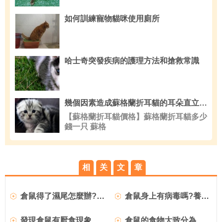
如何訓練寵物貓咪使用廁所
哈士奇突發疾病的護理方法和搶救常識
幾個因素造成蘇格蘭折耳貓的耳朵直立,貓咪
【蘇格蘭折耳貓價格】蘇格蘭折耳貓多少
錢一只 蘇格
相
关
文
章
倉鼠得了濕尾怎麼辦?倉鼠濕尾解決措施推薦
倉鼠身上有病毒嗎?養倉鼠的隱患介紹
發現倉鼠有厭食現象怎麼辦
倉鼠的食物大致分為四大類