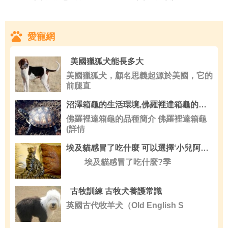
愛寵網
美國獵狐犬能長多大
美國獵狐犬，顧名思義起源於美國，它的
前腿直
沼澤箱龜的生活環境,佛羅裡達箱龜的品種簡介
佛羅裡達箱龜的品種簡介 佛羅裡達箱龜
(詳情
埃及貓感冒了吃什麼 可以選擇‘小兒阿莫西林’
埃及貓感冒了吃什麼?季
古牧訓練 古牧犬養護常識
英國古代牧羊犬（Old English S