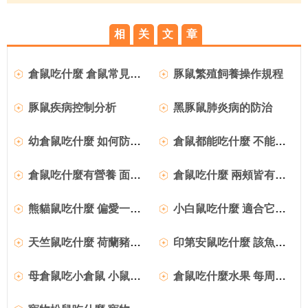
相
关
文
章
倉鼠吃什麼 倉鼠常見的營養品
豚鼠繁殖飼養操作規程
豚鼠疾病控制分析
黑豚鼠肺炎病的防治
幼倉鼠吃什麼 如何防止雌倉鼠食崽怎麼照顧
倉鼠都能吃什麼 不能給倉鼠吃的有害性食物
倉鼠吃什麼有營養 面包蟲是超級高蛋白的營養品
倉鼠吃什麼 兩頰皆有頰囊可以用來儲存或搬運食物
熊貓鼠吃什麼 偏愛一些活性的餌料
小白鼠吃什麼 適合它生長的環境條件
天竺鼠吃什麼 荷蘭豬寶寶的喂養
印第安鼠吃什麼 該魚對餌料不挑剔
母倉鼠吃小倉鼠 小鼠沾了異味為被吃掉
倉鼠吃什麼水果 每周都需要給倉鼠吃水果