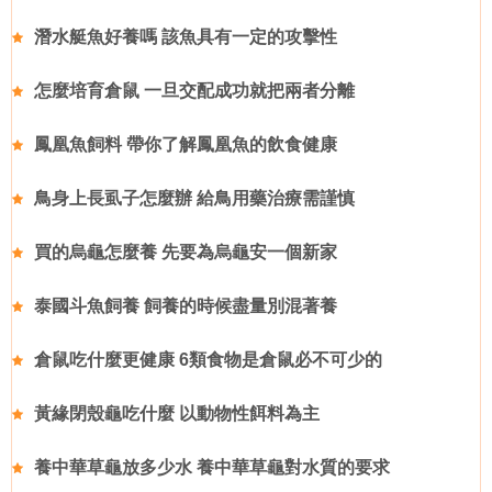
潛水艇魚好養嗎 該魚具有一定的攻擊性
怎麼培育倉鼠 一旦交配成功就把兩者分離
鳳凰魚飼料 帶你了解鳳凰魚的飲食健康
鳥身上長虱子怎麼辦 給鳥用藥治療需謹慎
買的烏龜怎麼養 先要為烏龜安一個新家
泰國斗魚飼養 飼養的時候盡量別混著養
倉鼠吃什麼更健康 6類食物是倉鼠必不可少的
黃緣閉殼龜吃什麼 以動物性餌料為主
養中華草龜放多少水 養中華草龜對水質的要求