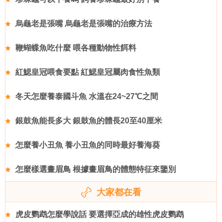
烏龜老是張嘴 烏龜老是張嘴的治療方法
鞭蝴蝶魚吃什麼 喂各種動物性餌料
紅鰓皇冠喂食要點 紅鰓皇冠屬肉食性魚類
冬天怎麼養泰國斗魚 水溫在24~27℃之間
銀鼓魚能長多大 銀鼓魚的體長20至40厘米
怎麼養小丑魚 養小丑魚的同時最好養海葵
怎麼樣選畫眉鳥 根據畫眉鳥的體態特征來鑒別
大家都在看
虎皮鹦鹉怎麼學說話 要選擇亞成的雄性虎皮鹦鹉