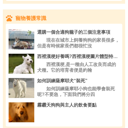
寵物養護常識
選購一個合適狗籠子的三個注意事項
現在在城市上飼養狗狗的家長很多，
但是有時候家長們都很忙沒
西裡漢梗好養嗎?西裡漢梗圖片體型特征|價格|多少錢
西裡漢梗,是一種由人工改良而成的
犬種。它的培育者便是約翰
如何訓練薩摩耶犬“裝死”
如何訓練薩摩耶小狗也能學會裝死
呢?不要急，下面我們將分四
霧霾天狗狗與主人的飲食要點