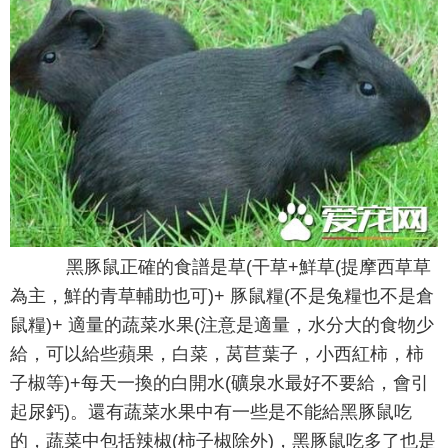
黑豚鼠正確的食譜是草(干草+鮮草(提摩西草草
為主，鮮的青草輔助也可)+ 豚鼠糧(不是兔糧也不是倉
鼠糧)+ 適量的蔬菜水果(注意是適量，水分大的食物少
給，可以給些蘋果，白菜，莴苣葉子，小西紅柿，柿
子椒等)+每天一換的白開水(礦泉水最好不要給，會引
起尿鈣)。還有蔬菜水果中有一些是不能給黑豚鼠吃
的，蔬菜中包括辣椒(柿子椒除外)，黑豚鼠吃多了也是