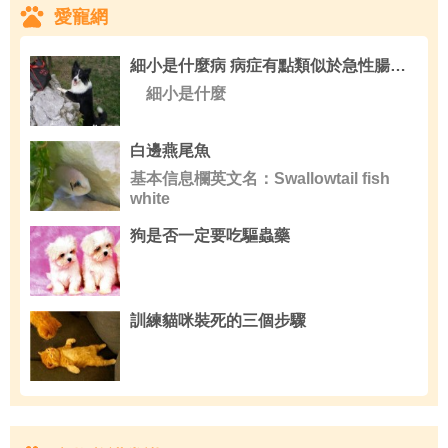
愛寵網
細小是什麼病 病症有點類似於急性腸胃炎
細小是什麼
白邊燕尾魚
基本信息欄英文名：Swallowtail fish
white
狗是否一定要吃驅蟲藥
訓練貓咪裝死的三個步驟