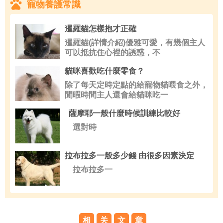
寵物養護常識
暹羅貓怎樣抱才正確
暹羅貓(詳情介紹)優雅可愛，有幾個主人
可以抵抗住心裡的誘惑，不
貓咪喜歡吃什麼零食？
除了每天定時定點的給寵物貓喂食之外，
閒暇時間主人還會給貓咪吃一
薩摩耶一般什麼時候訓練比較好
選對時
拉布拉多一般多少錢 由很多因素決定
拉布拉多一
相
关
文
章