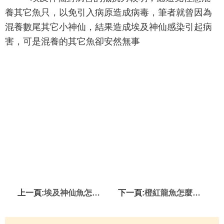
養其它魚只，以免引入病原造成病毒，筆者就曾因為
混養數尾其它小神仙，結果造成埃及神仙感染引起病
害，可是混養的其它魚卻安然無事
上一頁:
埃及神仙魚怎麼挑選 掌握選購技巧
下一頁:
橙紅龍魚怎麼養 該魚比較容易受驚