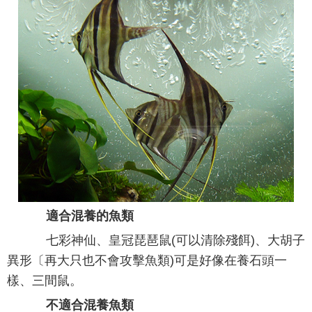
適合混養的魚類
七彩神仙、皇冠琵琶鼠(可以清除殘餌)、大胡子
異形〔再大只也不會攻擊魚類)可是好像在養石頭一
樣、三間鼠。
不適合混養魚類