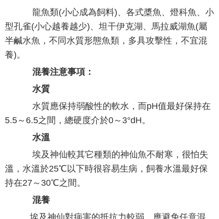
龍魚類(小心成為飼料)、各式槳魚、燈科魚、小
型孔雀(小心越養越少)、坦干伊克湖、馬拉威湖魚(屬
半鹹水魚，不同水質形態魚類，多具攻擊性，不宜混
養)。
混養注意事項：
水質
水質應保持弱酸性的軟水，而pH值最好保持在
5.5～6.5之間，總硬度介於0～3°dH。
水溫
埃及神仙較其它種類的神仙魚不耐寒，很怕失
溫，水溫於25℃以下時很容易生病，飼養水溫最好保
持在27～30℃之間。
混養
埃及神仙對病害的抵抗力較弱，應避免任意混