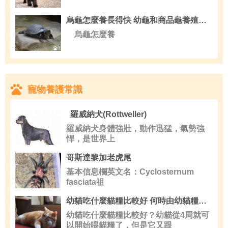
烏龜怎麼養長得快 幼龜和商品龜養殖注意技巧
烏龜怎麼養
寵物養護常識
羅威納犬(Rottweller)
羅威納犬身體強壯，動作迅猛，氣勢強
悍，是世界上
哥斯達黎加老虎尾
基本信息欄英文名：Cyclosternum
fasciata祖
幼貓吃什麼貓糧比較好 何時由幼貓糧轉換為成貓糧
幼貓吃什麼貓糧比較好？幼貓從4周就可
以開始喂貓糧了，但是它又跟