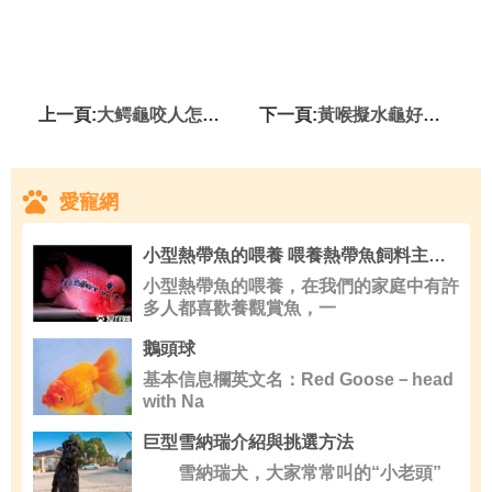
上一頁:
大鳄龜咬人怎麼辦 在水中性格較溫和
下一頁:
黃喉擬水龜好養嗎 水質一定要控制好
愛寵網
小型熱帶魚的喂養 喂養熱帶魚飼料主要分兩種
小型熱帶魚的喂養，在我們的家庭中有許
多人都喜歡養觀賞魚，一
鵝頭球
基本信息欄英文名：Red Goose－head
with Na
巨型雪納瑞介紹與挑選方法
雪納瑞犬，大家常常叫的“小老頭”