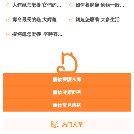
大鳄龜怎麼養 它們的食量是非常大的
如何養鳄龜 鳄龜一般較少患病
壽命最長的龜 大鳄龜能活到80歲左右
鳉魚怎麼養 大多生活在弱酸性的水質
擬鳄龜怎麼養 平時喜歡吃一些小魚小蝦
寵物養護常識
寵物健康問答
寵物常見疾病
热门文章