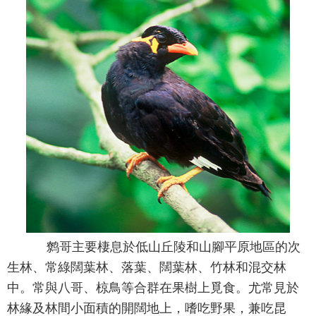
鹩哥主要棲息於低山丘陵和山腳平原地區的次
生林、常綠闊葉林、落葉、闊葉林、竹林和混交林
中。常與八哥、椋鳥等合群在果樹上覓食。尤常見於
林緣及林間小面積的開闊地上，嗜吃野果，兼吃昆