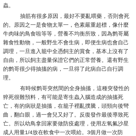
蟲。
抽筋有很多原因，最好不要亂喂藥，否則會死
的。原因之一是食物太單一，色素嚴重超標，像什麼
牛肉味的鳥食啦等等，營養不均衡所致，因為鹩哥屬
雜食性動物，一般野生不會生病，即便生病也會自己
調理，一旦進入籠中全憑飼主的賞食，基本上沒有了
自由，所以飼主盡量保證它們的正常營養。還有野生
的鹩哥很少得抽搐的病，一旦得了此病自己自行調
理。
有時候鹩哥突然間的全身抽搐，這種突發性的
猝死很難預料，有可能是寄生蟲入腦造成的抽搐死
亡，有的病狀是抽搐，在籠子裡亂撲騰，頭頸向後彎
曲，翻白眼，過一會兒又好了。反復發作最後導致死
亡。所以幼鳥拿回家要做防疫處理，使用左氧氟沙星
成人用量1/4放在軟食中一次喂給。3個月做一次防