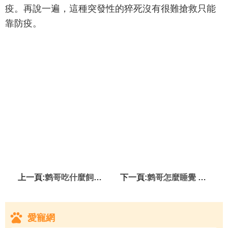
疫。再說一遍，這種突發性的猝死沒有很難搶救只能
靠防疫。
上一頁:
鹩哥吃什麼飼料好 野外的鹩哥嗜吃野果
下一頁:
鹩哥怎麼睡覺 准備根小木棍讓它站著
愛寵網