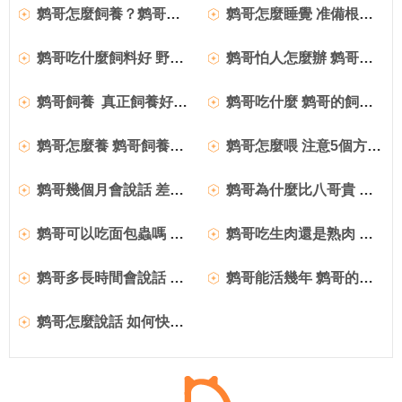
鹩哥怎麼飼養？鹩哥的飼養方法
鹩哥怎麼睡覺 准備根小木棍讓它站著
鹩哥吃什麼飼料好 野外的鹩哥嗜吃野果
鹩哥怕人怎麼辦 鹩哥的性子是比較野的
鹩哥飼養 真正飼養好一只鹩哥不簡單
鹩哥吃什麼 鹩哥的飼料有哪些種
鹩哥怎麼養 鹩哥飼養需要注意的幾個方面
鹩哥怎麼喂 注意5個方面的技巧輕松養好鹩哥
鹩哥幾個月會說話 差不多兩到三個月
鹩哥為什麼比八哥貴 說話清晰學語能力更高
鹩哥可以吃面包蟲嗎 鹩哥的雛食以面包蟲為主
鹩哥吃生肉還是熟肉 少給鹩哥吃生肉或別吃
鹩哥多長時間會說話 宜為1歲以下的幼鳥
鹩哥能活幾年 鹩哥的壽命平均在15年左右
鹩哥怎麼說話 如何快速教鹩哥說話的方法