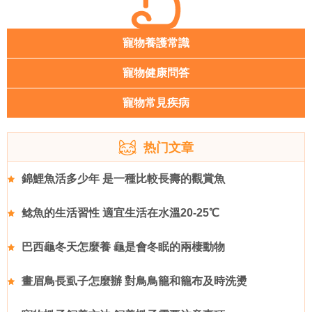
寵物養護常識
寵物健康問答
寵物常見疾病
热门文章
錦鯉魚活多少年 是一種比較長壽的觀賞魚
鲶魚的生活習性 適宜生活在水溫20-25℃
巴西龜冬天怎麼養 龜是會冬眠的兩棲動物
畫眉鳥長虱子怎麼辦 對鳥鳥籠和籠布及時洗燙