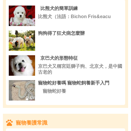
比熊犬的簡單訓練
比熊犬（法語：Bichon Fris&eacu
狗狗得了狂犬病怎麼辦
京巴犬的形態特征
京巴犬又稱宮廷獅子狗、北京犬，是中國
古老的
寵物蛇好養嗎 寵物蛇飼養新手入門
寵物蛇好養
寵物養護常識