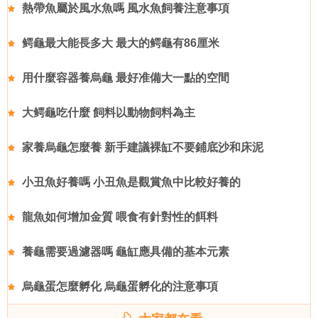
熱帶魚屬於風水魚嗎 風水魚飼養注意事項
鳄龜最大能長多大 最大的鳄龜有86厘米
用什麼容器養烏龜 最好准備大一點的空間
大鳄龜吃什麼 飼料以動物飼料為主
家養烏龜怎麼養 新手建議裸缸不要鋪底沙和床泥
小丑魚好養嗎 小丑魚是觀賞魚中比較好養的
龍魚如何增加金質 喂食有針對性的餌料
養龜需要過濾器嗎 龜缸應具備的基本元素
烏龜蛋怎麼孵化 烏龜蛋孵化的注意事項