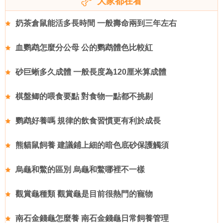
大家都在看
奶茶倉鼠能活多長時間 一般壽命兩到三年左右
血鹦鹉怎麼分公母 公的鹦鹉體色比較紅
砂巨蜥多久成體 一般長度為120厘米算成體
棋盤鲫的喂食要點 對食物一點都不挑剔
鹦鹉好養嗎 規律的飲食習慣更有利於成長
熊貓鼠飼養 建議鋪上細的暗色底砂保護觸須
烏龜和鱉的區別 烏龜和鱉哪裡不一樣
觀賞龜種類 觀賞龜是目前很熱門的寵物
南石金錢龜怎麼養 南石金錢龜日常飼養管理