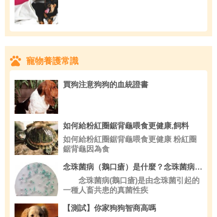
寵物養護常識
買狗注意狗狗的血統證書
如何給粉紅圈鋸背龜喂食更健康,飼料
如何給粉紅圈鋸背龜喂食更健康 粉紅圈
鋸背龜因為食
念珠菌病（鵝口瘡）是什麼？念珠菌病的治療方法
念珠菌病(鵝口瘡)是由念珠菌引起的
一種人畜共患的真菌性疾
【測試】你家狗狗智商高嗎