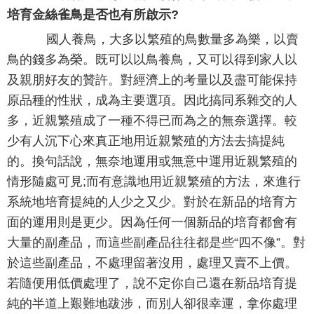
培育金絲雀鳥是否也有所啟示?
國人養鳥，大多以繁殖的鳥數量多為樂，以賣
鳥的錢多為榮。既可以以鳥養鳥，又可以得到家人以
及親朋好友的贊許。對經濟上的考量以及盡可能保持
原品種的性狀，成為主要選項。因此搞同系雜交的人
多，近親繁殖成了一種不得已而為之的無奈選擇。較
少有人沉下心來真正地用近親繁殖的方法去搞提純
的。換句話說，無奈地運用或無意中運用近親繁殖的
情形隨處可見;而有意識地用近親繁殖的方法，來進行
系統地培育提純的人少之又少。對於在新品的培育方
面的運用則是更少。因為任何一個新品的培育都會有
大量的副產品，而這些副產品往往都是些“四不像”。對
於這些副產品，不處理留著沒用，處理又賣不上價。
若隨便用低價處理了，說不定你自己還在新品培育提
純的半道上艱難地跋涉，而別人卻很幸運，拿你處理