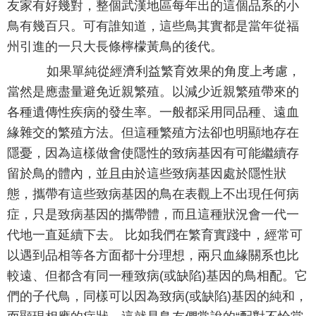
友家有好幾對，整個武漢地區每年出的這個品系的小
鳥有幾百只。可有誰知道，這些鳥其實都是當年從福
州引進的一只大長條檸檬黃鳥的後代。
如果單純從經濟利益繁育效果的角度上考慮，
當然是應盡量避免近親繁殖。以減少近親繁殖帶來的
各種遺傳性疾病的發生率。一般都采用同品種、遠血
緣雜交的繁殖方法。但這種繁殖方法卻也明顯地存在
隱憂，因為這樣做會使隱性的致病基因有可能繼續存
留於鳥的體內，並且由於這些致病基因處於隱性狀
態，攜帶有這些致病基因的鳥在表觀上不出現任何病
症，只是致病基因的攜帶體，而且這種狀況會一代一
代地一直延續下去。 比如我們在繁育實踐中，經常可
以遇到品相等各方面都十分理想，兩只血緣關系也比
較遠、但都含有同一種致病(或缺陷)基因的鳥相配。它
們的子代鳥，同樣可以因為致病(或缺陷)基因的純和，