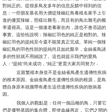
對純正的。從很多鳥友多年的信息反饋中得到的信
息：一些朋友慕名用大價從辣椒紅鳥養殖名家手上引
進的優質辣椒，照樣出雜毛，而且有的鳥出雜毛的概
率還很高。這是一個連老養家在內，誰也不會否認的
事實。這恰恰說明：辣椒紅羽色的純正是相對的。辣
椒紅羽色的提純至今還不能算真正完成。單純一個辣
椒紅鳥的羽色性狀的提純尚且如此艱辛，金絲雀鳥諸
多的性狀就不用細說了。這也就提示我們的愛鳥
人：“提純”尚未成功，“純正”更需大家共同努力! -
近親繁殖本身並不是金絲雀鳥產生遺傳性疾病
的根本原因。金絲雀鳥產生遺傳性疾病的根源，是鳥
體自身原本就攜帶有產生這些遺傳性疾病的致病基
因。
我個人的觀點是：任何一個品種的鳥，只要它
們是優勢基因的集合體，即使血緣再近， 它們之間的