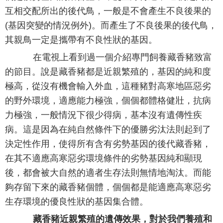
互相交配所出的後代鳥，一般是不會產生不良後果的
(基因突變的情況例外)。而產生了不良後果的後代鳥，
其親鳥一定是攜帶有不良性狀的基因。
在電視上看到過一個介紹專門飼養藏香豬致富
的節目。說是藏香豬都是近親繁殖的，基因的純和度
極高，從沒有機會輸入外血，這種豬對高寒地區惡劣
的野外環境，適應能力極強，個個都體格健壯，抗病
力極強，一般情況下很少得病，基本沒有遺傳性疾
病。這是因為在純自然條件下的優勝劣汰法則起到了
決定性作用，使得所有含有劣勢基因的後代藏香豬，
在其不適應高寒惡劣環境條件的劣勢基因純和顯現
後，都會被大自然的適者生存法則無情地淘汰。而能
夠存留下來的藏香豬個體，個個都是能適應高寒惡劣
生存環境的優良性狀的基因集合體。
藏香豬近親繁殖的遺傳效果，對於我們養殖和