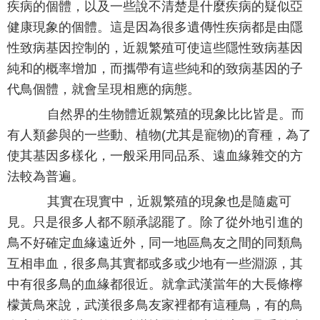
疾病的個體，以及一些說不清楚是什麼疾病的疑似亞
健康現象的個體。這是因為很多遺傳性疾病都是由隱
性致病基因控制的，近親繁殖可使這些隱性致病基因
純和的概率增加，而攜帶有這些純和的致病基因的子
代鳥個體，就會呈現相應的病態。
自然界的生物體近親繁殖的現象比比皆是。而
有人類參與的一些動、植物(尤其是寵物)的育種，為了
使其基因多樣化，一般采用同品系、遠血緣雜交的方
法較為普遍。
其實在現實中，近親繁殖的現象也是隨處可
見。只是很多人都不願承認罷了。除了從外地引進的
鳥不好確定血緣遠近外，同一地區鳥友之間的同類鳥
互相串血，很多鳥其實都或多或少地有一些淵源，其
中有很多鳥的血緣都很近。就拿武漢當年的大長條檸
檬黃鳥來說，武漢很多鳥友家裡都有這種鳥，有的鳥