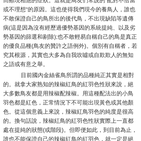
而顯現相應的症狀。這就是鳥友們常說的“配對不恰當
或不理想”的原因。這也使得我們現今的養鳥人，誰也
不敢保證自己的鳥所出的後代鳥，不出現缺陷等遺傳
病(這是因為沒有經歷過優勢基因的系統提純、以及劣
勢基因的篩選和剔除);也不敢輕易自稱自己的鳥是真正
的優良品種(鳥友的贊許之語例外)。個別有自稱者，若
究其根源，其實也大多為自我吹噓或自欺欺人的無知
之語或有意之舉。
目前國內金絲雀鳥所謂的品種純正其實是相對
的。就拿大家熟知的辣椒紅鳥的紅羽色性狀來說，絕
大多數鳥友都是用辣椒配辣椒。用這種配法出的小鳥
羽色都是紅色，正常情況下不可能出現黃色或其他顏
色。從這個意義上來說，辣椒紅鳥羽色的純度是很高
的。換句話說，辣椒紅鳥的紅羽色性狀實際上一直都
處在提純的狀態(或階段)。但即便如此，到目前為止，
誰也不能保證自己的辣椒紅鳥的紅羽色，就一定是絕