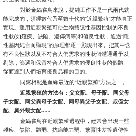
對於金絲雀鳥來說，提純工作不是一代兩代就
能完成的，須經數代乃至數十代的“近親繁殖”才能真正
實現。運用近親繁殖可使生物體隱性基因控制的不良
性狀(如殘疾、缺陷、遺傳病等)和優良性狀，通過“隱
性基因純合而顯現”的原理都逐一顯現出來。把其中含
有不良性狀以及不符合人們需求的性狀個體通通予以
剔除，篩選和保留符合人們需求的優良性狀的個體。
從而達到人們培育優良品種的目的。
同窩相配是血緣最近的“近親繁殖”方法之一。
近親繁殖的方法有：父女配、母子配、同父母
子女配、同父異母子女配、同母異父子女配、叔侄女
配、舅外甥女配......
金絲雀鳥在近親繁殖過程中，經常會出現一些
殘疾、缺陷、體弱、抗病能力弱、繁育性差等遺傳性