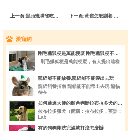
上一頁:
黑頭蠟嘴雀吃什麼 蔬果也要適當喂食
下一頁:
黃雀怎麼訓養 黃雀訓練方法及要點
愛寵網
剛毛獵狐梗是萬能梗麼 剛毛獵狐梗不是萬能梗
剛毛獵狐梗是萬能梗麼，有人提出這樣
龍貓能不能放養,龍貓能不能帶出去玩
龍貓飼養指南 龍貓能不能帶出去玩 龍貓
待在
如何通過大便的顏色判斷拉布拉多犬的疾病
拉布拉多獵犬（簡稱：拉布拉多，英語：
Lab
有的狗狗剛洗完澡就打滾怎麼辦