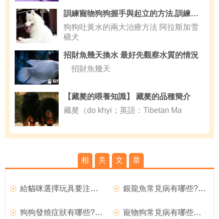
訓練寵物狗狗握手與起立的方法,訓練狗狗多少錢
狗狗吐黃水的兩大治療方法 阿拉斯加雪
橇犬
招財魚幾天換水 最好先觀察水質的情況
招財魚幾天
【藏獒的喂養知識】 藏獒的品種簡介
藏獒（do khyi；英語：Tibetan Ma
相
关
文
章
給貓咪選擇玩具要注意哪些事項呢
銀龍魚常見病有哪些?銀龍魚常見三大病介紹
狗狗發燒症狀有哪些?如何治療?
寵物狗常見病有哪些及相關注意事項