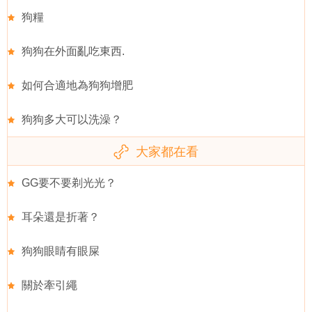
狗糧
狗狗在外面亂吃東西.
如何合適地為狗狗增肥
狗狗多大可以洗澡？
大家都在看
GG要不要剃光光？
耳朵還是折著？
狗狗眼睛有眼屎
關於牽引繩