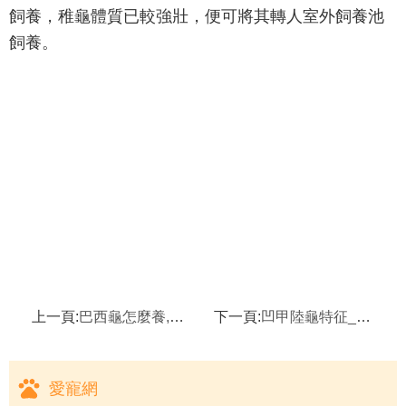
飼養，稚龜體質已較強壯，便可將其轉人室外飼養池
飼養。
上一頁:
巴西龜怎麼養,巴西龜真的有毒嗎
下一頁:
凹甲陸龜特征_習性_飼養方法,凹甲陸龜
愛寵網