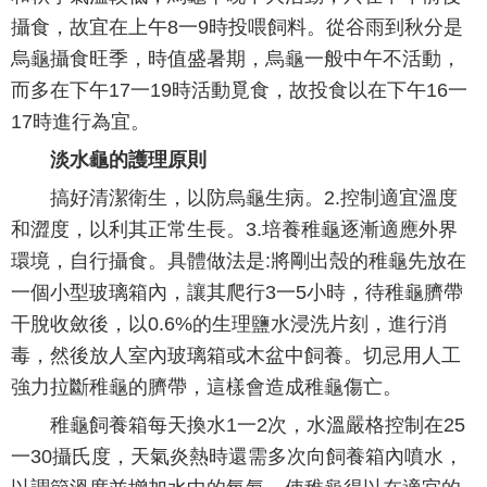
攝食，故宜在上午8一9時投喂飼料。從谷雨到秋分是
烏龜攝食旺季，時值盛暑期，烏龜一般中午不活動，
而多在下午17一19時活動覓食，故投食以在下午16一
17時進行為宜。
淡水龜的護理原則
搞好清潔衛生，以防烏龜生病。2.控制適宜溫度
和澀度，以利其正常生長。3.培養稚龜逐漸適應外界
環境，自行攝食。具體做法是:將剛出殼的稚龜先放在
一個小型玻璃箱內，讓其爬行3一5小時，待稚龜臍帶
干脫收斂後，以0.6%的生理鹽水浸洗片刻，進行消
毒，然後放人室內玻璃箱或木盆中飼養。切忌用人工
強力拉斷稚龜的臍帶，這樣會造成稚龜傷亡。
稚龜飼養箱每天換水1一2次，水溫嚴格控制在25
一30攝氏度，天氣炎熱時還需多次向飼養箱內噴水，