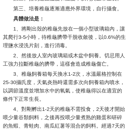
第三、培養稚龜逐漸適應外界環境，自行攝食。
具體做法是：
1、將剛出殼的稚龜先放在一個小型玻璃箱內，讓
其爬行3-5小時，待稚龜臍帶干脫收斂後，以0.6%的生
理鹽水浸洗片刻，進行消毒。
2、然後放人室內玻璃箱或木盆中飼養。切忌用人
工強力拉斷稚龜的臍帶，這樣會造成稚龜傷亡。
3、稚龜飼養箱每天換水1-2次，水溫嚴格控制在
25-30攝氏度，天氣炎熱時還需多次向飼養箱內噴水，
以調節溫度並增加水中的氧氣，使稚龜得以在適宜的
條件下正常生長。
4、對剛孵出1-2天的稚龜不需投食，2天後才開始
喂少量谷類飼料，之後再投喂少量煮熟的雞蛋和研碎
的魚蝦、青蛙肉、南瓜紅薯等混合的飼料。經過7天的