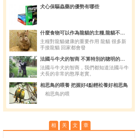
犬心保驅蟲藥的優勢有哪些
什麼食物可以作為龍貓的主糧,龍貓不吃東西怎麼辦
主糧對龍貓健康的重要作用 龍貓 很多新
手接龍貓 回家都會發
法國斗牛犬的智商 不算特別的聰明的狗狗
法國斗牛犬的智商，我們都知道法國斗牛
犬長的非常的憨厚老實。
相思鳥的喂養 把握好4點輕松養好相思鳥
相思鳥的喂
相
关
文
章