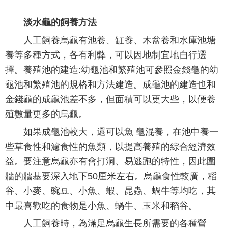
淡水龜的飼養方法
人工飼養烏龜有池養、缸養、木盆養和水庫池塘
養等多種方式，各有利弊，可以因地制宜地自行選
擇。養殖池的建造:幼龜池和繁殖池可參照金錢龜的幼
龜池和繁殖池的規格和方法建造。成龜池的建造也和
金錢龜的成龜池差不多，但面積可以更大些，以便養
殖數量更多的烏龜。
如果成龜池較大，還可以魚 龜混養，在池中養一
些草食性和濾食性的魚類，以提高養殖的綜合經濟效
益。要注意烏龜亦有會打洞、易逃跑的特性，因此圍
牆的牆基要深入地下50厘米左右。烏龜食性較廣，稻
谷、小麥、豌豆、小魚、蝦、昆蟲、蝸牛等均吃，其
中最喜歡吃的食物是小魚、蝸牛、玉米和稻谷。
人工飼養時，為滿足烏龜生長所需要的各種營