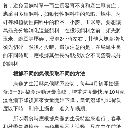
養，避免因飼料單一而生長發育不良和產生厭食症，
應采用多種飼料，如動物性飼料中的魚蝦、蝸牛、河
蚌等和植物性飼料中的稻谷、小麥、玉米等。要想讓
烏龜充分地消化這些飼料，在投喂飼料之前，須先將
玉米、豌豆等壓碎，浸泡2小時左右，其他大塊食物也
須先切碎，然後才投喂。還須注意的是，在烏龜生長
的不同時期，應根據其生長特點投以含不同營養成分
的飼料。
根據不同的氣候采取不同的方法
烏龜的生活與氣候關系密切，每年4月初開始攝
食;6一8月攝食活動達最高峰，增重速度最快;至10月氣
溫逐漸下降後其來食量開始下降，當氣溫降到10攝氏
度以下時，則停止攝食，進入冬眠期。
所以喂食時應根據烏龜的生長特點來進行，春季
和秋季氣溫較低，烏龜早晚不大活動，只在中午前後