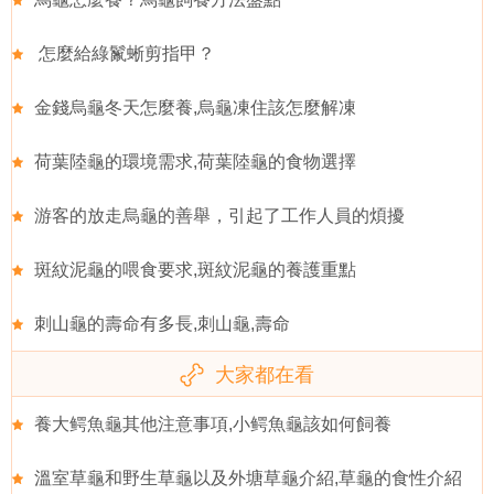
怎麼給綠鬣蜥剪指甲？
金錢烏龜冬天怎麼養,烏龜凍住該怎麼解凍
荷葉陸龜的環境需求,荷葉陸龜的食物選擇
游客的放走烏龜的善舉，引起了工作人員的煩擾
斑紋泥龜的喂食要求,斑紋泥龜的養護重點
刺山龜的壽命有多長,刺山龜,壽命
大家都在看
養大鳄魚龜其他注意事項,小鳄魚龜該如何飼養
溫室草龜和野生草龜以及外塘草龜介紹,草龜的食性介紹