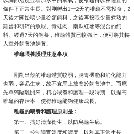
以調節溫度並增加水中的氧氣，使稚龜得以在適宜的
條件下正常生長。對剛孵出1一2天的稚龜不需投食，2
天後才開始喂少量谷類飼料，之後再投喂少量煮熟的
雞蛋和研碎的魚蝦、青蛙肉、南瓜紅薯等混合的飼
料。經過7天的飼養，稚龜體質已較強壯，便可將其轉
人室外飼養池飼養。
稚龜喂養護理注意事項
剛剛出殼的稚龜體質較弱，腸胃機能和消化能力
也弱，容易生病，故不宜馬上放養於飼養池中。而應
先單獨隔離開來，精心喂養和護理一段時期，以提高
稚龜的存活率，使得稚龜能夠健康成長。
稚龜的喂養和護理原則是：
第一、搞好清潔衛生，以防烏龜生病。
第二、控制適宜溫度和澀度，以利其正常生長。