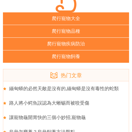
爬行寵物大全
爬行寵物品種
爬行寵物疾病防治
爬行寵物飼養
热门文章
緬甸蟒的必然天敵是沒有的,緬甸蟒是沒有毒性的蛇類
路人將小鳄魚誤認為大蜥蜴而被咬受傷
讓寵物龜開胃快的三個小妙招,寵物龜
烏龜怎麼養？烏龜飼養方法盤點