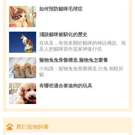
如何預防貓咪毛球症
淺談貓咪被馴化的歷史
在埃及，有很多關於貓咪的神話傳說。埃
及人把貓咪當作是家神進行供
寵物兔兔骨骼構造,寵物兔怎麼養
小知識：寵物兔兔骨骼構造 白兔 相較於
貓
有哪些適合泰迪狗的玩具
爬行寵物飼養