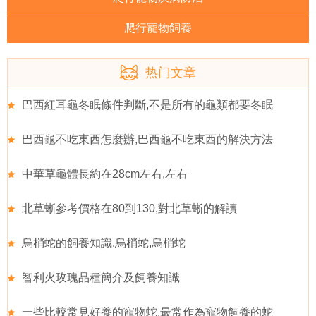
爬行寵物飼養
热门文章
巴西紅耳龜冬眠條件判斷,不是所有的龜類都要冬眠
巴西龜不吃東西怎麼辦,巴西龜不吃東西的解決方法
中華草龜體長約在28cm左右,左右
北草蜥參考價格在80到130,對北草蜥的解讀
烏梢蛇的飼養知識,烏梢蛇,烏梢蛇
智利火玫瑰品種簡介及飼養知識
一些比較常見好養的寵物蛇,最常作為寵物飼養的蛇