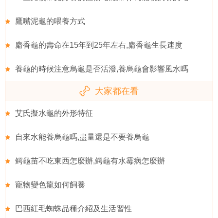
鷹嘴泥龜的喂養方式
麝香龜的壽命在15年到25年左右,麝香龜生長速度
養龜的時候注意烏龜是否活潑,養烏龜會影響風水嗎
大家都在看
艾氏擬水龜的外形特征
自來水能養烏龜嗎,盡量還是不要養烏龜
鳄龜苗不吃東西怎麼辦,鳄龜有水霉病怎麼辦
寵物變色龍如何飼養
巴西紅毛蜘蛛品種介紹及生活習性