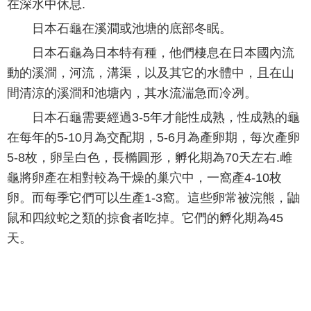
在深水中休息.
日本石龜在溪澗或池塘的底部冬眠。
日本石龜為日本特有種，他們棲息在日本國內流
動的溪澗，河流，溝渠，以及其它的水體中，且在山
間清涼的溪澗和池塘內，其水流湍急而冷冽。
日本石龜需要經過3-5年才能性成熟，性成熟的龜
在每年的5-10月為交配期，5-6月為產卵期，每次產卵
5-8枚，卵呈白色，長橢圓形，孵化期為70天左右.雌
龜將卵產在相對較為干燥的巢穴中，一窩產4-10枚
卵。而每季它們可以生產1-3窩。這些卵常被浣熊，鼬
鼠和四紋蛇之類的掠食者吃掉。它們的孵化期為45
天。