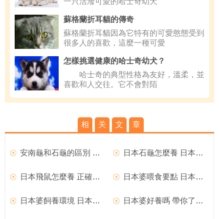
一只活潑可愛的哈士奇幼犬
蘇格蘭折耳貓的傳奇
蘇格蘭折耳貓因為它特有的可愛憨態受到
很多人的喜歡，這麼一種可愛
怎樣挑選健康的哈士奇幼犬？
哈士奇的典型性格為友好，溫柔，並
喜歡和人交往。它不會對陌
相
关
文
章
安南龜和石龜的區別 看底板的黑斑
日本石龜怎麼養 日本石龜飼養起來並不難
日本飛鼠怎麼養 正確飼養日本飛鼠方法
日本婆喂食要點 日本婆喜歡吃冰凍魚蝦肉
日本婆飼養環境 日本婆最佳的飼養環境
日本婆好養嗎 帶你了解日本老婆的飼養