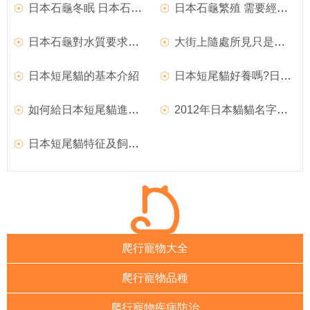
日本石龜冬眠 日本石龜冬眠可以采用兩種方式
日本石龜繁殖 需要經過3-5年才能性成熟
日本石龜對水質要求高嗎 對水質要求不高
大街上隨處所見只是遛狗 日本新趨勢‘遛兔子’
日本短尾貓的基本介紹
日本短尾貓好養嗎?日本短尾貓圖片|價格|介紹
如何給日本短尾貓進行日常的訓練及淚痕清理
2012年日本貓貓名字排行版
日本短尾貓特征及飼養攻略
爬行寵物大全
爬行寵物品種
爬行寵物疾病防治