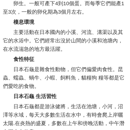
卵生。一般可產下4到10個蛋。而每季它們能產1
至3次，一般的卵化期為3個月左右。
棲息環境
主要活動在日本國內的小溪、河流、溝渠以及其
它的水浴中。它們經常出沒於山間的小溪和池塘內，
在水流湍急的地方最活躍。
食性特征
日本石龜是雜食性動物，但它們偏愛肉食性。昆
蟲、蠕蟲、蝸牛、小蝦、飼料魚，貓糧狗 糧等都是它
們愛吃的食物。
日本石龜 生活習性
日本石龜都是游泳健將，生活在池塘，小河，沼
澤等水域，每天大多數生活在水中，有時會爬上岸曬
太陽.在炎熱的盛夏，多數在上午和傍晚活動，中午潛