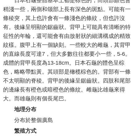
日本石龜整體基本上都是棕色的，而頭部顏色會
稍淺一些，兩側和颌部上長有深色的斑點。可能有一
條稜突，其上也許會有一條淺色的條紋，但也許沒
有。後緣呈明顯的鋸齒狀。背甲上可能具有清晰的特
征性的年輪，還可能會有由放射狀的細溝構成的精致
紋樣。腹甲上有一個缺刻。一些較大的雌龜，其背甲
的直線長度可達7，但大多數往往都要小一些，5-6。
成體的背甲長度為13-18cm。日本石龜的體色呈棕
色，略略帶點黃。其頭部是橄榄棕色的。背部有一條
不太明顯的脊稜。背甲的後緣呈鋸齒狀。四肢和尾部
的邊緣長有橙色或暗橙色的條紋。雌龜比雄龜來得
大。而雄龜則有個長尾巴。
地理分布
分布於整個廣島
繁殖方式