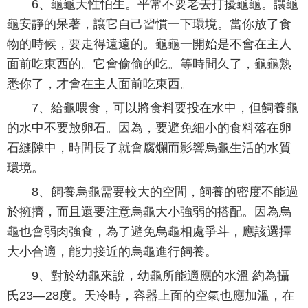
6、龜龜天性怕生。平常不要老去打擾龜龜。讓龜
龜安靜的呆著，讓它自己習慣一下環境。當你放了食
物的時候，要走得遠遠的。龜龜一開始是不會在主人
面前吃東西的。它會偷偷的吃。等時間久了，龜龜熟
悉你了，才會在主人面前吃東西。
7、給龜喂食，可以將食料要投在水中，但飼養龜
的水中不要放卵石。因為，要避免細小的食料落在卵
石縫隙中，時間長了就會腐爛而影響烏龜生活的水質
環境。
8、飼養烏龜需要較大的空間，飼養的密度不能過
於擁擠，而且還要注意烏龜大小強弱的搭配。因為烏
龜也會弱肉強食，為了避免烏龜相處爭斗，應該選擇
大小合適，能力接近的烏龜進行飼養。
9、對於幼龜來說，幼龜所能適應的水溫 約為攝
氏23—28度。天冷時，容器上面的空氣也應加溫，在