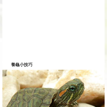
養龜小技巧