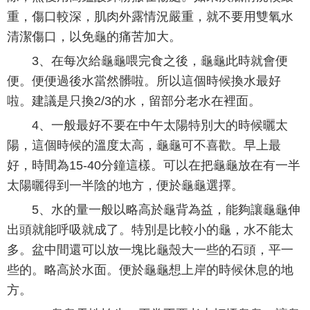
重，傷口較深，肌肉外露情況嚴重，就不要用雙氧水
清潔傷口，以免龜的痛苦加大。
3、在每次給龜龜喂完食之後，龜龜此時就會便
便。便便過後水當然髒啦。所以這個時候換水最好
啦。建議是只換2/3的水，留部分老水在裡面。
4、一般最好不要在中午太陽特別大的時候曬太
陽，這個時候的溫度太高，龜龜可不喜歡。早上最
好，時間為15-40分鐘這樣。可以在把龜龜放在有一半
太陽曬得到一半陰的地方，便於龜龜選擇。
5、水的量一般以略高於龜背為益，能夠讓龜龜伸
出頭就能呼吸就成了。特別是比較小的龜，水不能太
多。盆中間還可以放一塊比龜殼大一些的石頭，平一
些的。略高於水面。便於龜龜想上岸的時候休息的地
方。