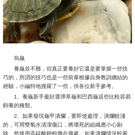
烏龜
養龜並不難，但真正要養好它還是要掌握一些技
巧的，所謂的技巧也是一些前輩根據自身教訓總結的
經驗，小編特地搜羅了一些，供各位新手參考。
1、養龜新手最好選擇草龜和巴西龜這些比較容易
飼養的種類。
2、如果發現龜甲潰爛，要即使處理，潰爛較淺
的，可用雙氧水清潔傷口，將壞死的組織應小心剔
除，然後用高錳酸鉀粉撒在傷處。如果潰爛情況較嚴