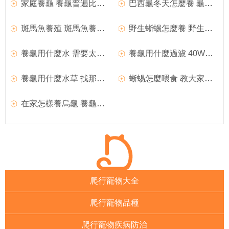
家庭養龜 養龜普遍比較簡單適合家庭飼養
巴西龜冬天怎麼養 龜是會冬眠的兩棲動物
斑馬魚養殖 斑馬魚養殖的13個小技巧
野生蜥蜴怎麼養 野生蜥蜴的飼養小技巧
養龜用什麼水 需要太陽底下暴曬的自來水
養龜用什麼過濾 40W以下內置過濾即可
養龜用什麼水草 找那種便宜又耐活的水草
蜥蜴怎麼喂食 教大家蜥蜴喂食的小技巧
在家怎樣養烏龜 養龜水深一般比龜背稍高
爬行寵物大全
爬行寵物品種
爬行寵物疾病防治