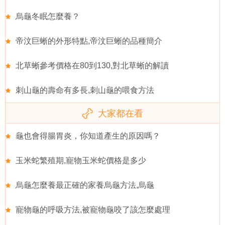
烏龜冬眠怎麼養？
帝汶巨蜥的外形特點,帝汶巨蜥的品種簡介
北草蜥參考價格在80到130,對北草蜥的解讀
刺山龜的壽命有多長,刺山龜的喂食方法
大家都在看
龜也會得腸胃炎，你知道產生的原因嗎？
玉米蛇繁殖期,寵物玉米蛇價格是多少
烏龜怎麼養最正確的家養烏龜方法,烏龜
寵物龜的呼吸方法,被寵物龜咬了該怎麼處理