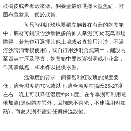
枝樹皮或者椰殼來做。飼養盒最好選擇大型
魚
缸，裡
面布置盆景，便於欣賞。
每只智利紅玫瑰要獨立飼養在有蓋的飼養箱
中，底材可鋪設含沙量較多的仙人掌泥(可於花鳥市場
購得，若無也可選擇其他土壤或者直接用河沙，不過
河沙請消毒後使用)，或自行用沙混合無菌土，鋪設兩
至四英寸厚及壓實，飼養箱中要放置樹洞或小花盆，
作其躲藏處，和水碟以提供水源。
溫濕度的要求：飼養智利紅玫瑰的濕度要
低，適合濕度約70%或以下;適合溫度在攝氏25-27度
左右，晚上可以降低溫度約3-5度。在冬季則可利用電
毯加溫(除個體差異外，因蜘蛛不喜光，不建議用燈加
熱)，而夏天則不需要任何保溫設備。