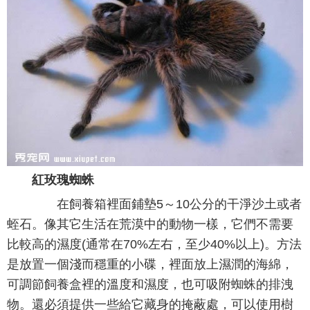
紅玫瑰蜘蛛
在飼養箱裡面鋪墊5～10公分的干淨沙土或者
蛭石。像其它生活在荒漠中的動物一樣，它們不需要
比較高的濕度(通常在70%左右，至少40%以上)。方法
是放置一個淺而穩重的小碟，裡面放上濕潤的海綿，
可調節飼養盒裡的溫度和濕度，也可吸附蜘蛛的排洩
物。還必須提供一些給它藏身的掩蔽處，可以使用樹