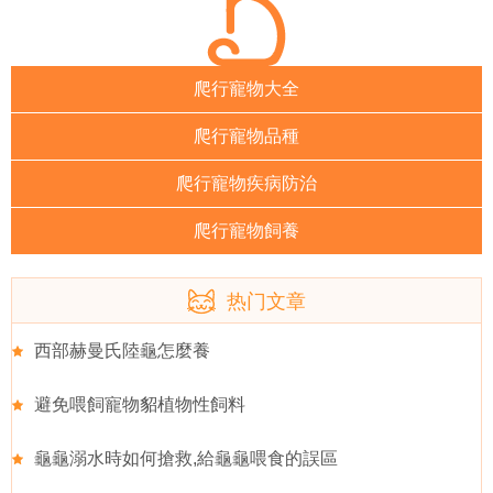
爬行寵物大全
爬行寵物品種
爬行寵物疾病防治
爬行寵物飼養
热门文章
西部赫曼氏陸龜怎麼養
避免喂飼寵物貂植物性飼料
龜龜溺水時如何搶救,給龜龜喂食的誤區