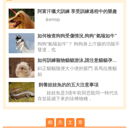
阿富汗獵犬訓練 享受訓練過程中的樂趣
&emsp
如何檢查狗狗受傷情況,狗狗“氣喘如牛”
狗狗“氣喘如牛”？ 狗狗身上汗腺的功能不
發達，也
如何訓練寵物貓貓游泳,請注意貓貓孕婦的飲食健康
糾正貓貓隨便大小便的竅門 喜馬拉雅貓
如
飼養娃娃魚的的五大注意事項
娃娃魚是3億年前與恐龍同一時代生
存並延續下來的珍稀物種，
相
关
文
章