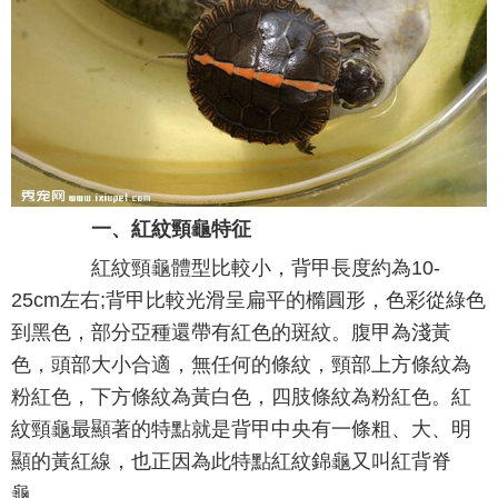
一、紅紋頸龜特征
紅紋頸龜體型比較小，背甲長度約為10-
25cm左右;背甲比較光滑呈扁平的橢圓形，色彩從綠色
到黑色，部分亞種還帶有紅色的斑紋。腹甲為淺黃
色，頭部大小合適，無任何的條紋，頸部上方條紋為
粉紅色，下方條紋為黃白色，四肢條紋為粉紅色。紅
紋頸龜最顯著的特點就是背甲中央有一條粗、大、明
顯的黃紅線，也正因為此特點紅紋錦龜又叫紅背脊
龜。