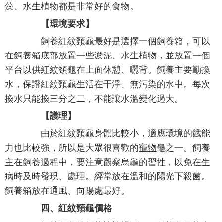
藻、水生植物都是非常好的食物。
【環境要求】
飼養紅紋頸龜最好是選擇一個飼養箱，可以
在飼養箱底部放置一些淤泥、水生植物，並放置一個
平台以供紅紋頸龜在上面休憩、曬背。飼養主要勤換
水，保證紅紋頸龜生活在干淨、無污染的水中。每次
換水只能換三分之二，不能讓水溫變化過大。
【護理】
由於紅紋頸龜身體比較小，適應環境的餓能
力也比較強，所以是大眾很喜歡的
寵物
龜之一。飼養
主在飼養過程中，要注意觀察烏龜的習性，以免在生
病時及時發現、處理。經常放在溫和的陽光下殺菌。
飼養箱放在通風、向陽處最好。
四、紅紋頸龜價格