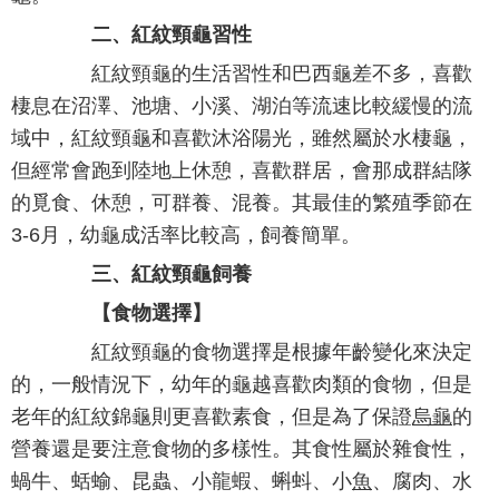
二、紅紋頸龜習性
紅紋頸龜的生活習性和巴西龜差不多，喜歡
棲息在沼澤、池塘、小溪、湖泊等流速比較緩慢的流
域中，紅紋頸龜和喜歡沐浴陽光，雖然屬於水棲龜，
但經常會跑到陸地上休憩，喜歡群居，會那成群結隊
的覓食、休憩，可群養、混養。其最佳的繁殖季節在
3-6月，幼龜成活率比較高，飼養簡單。
三、紅紋頸龜飼養
【食物選擇】
紅紋頸龜的食物選擇是根據年齡變化來決定
的，一般情況下，幼年的龜越喜歡肉類的食物，但是
老年的紅紋錦龜則更喜歡素食，但是為了保證
烏龜
的
營養還是要注意食物的多樣性。其食性屬於雜食性，
蝸牛、蛞蝓、昆蟲、小龍蝦、蝌蚪、小
魚
、腐肉、水