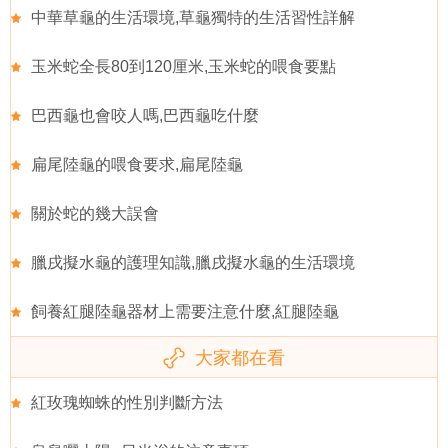
中華草龜的生活環境,草龜獨特的生活習性詳解
玉米蛇全長80到120厘米,玉米蛇的喂食要點
巴西龜也會咬人嗎,巴西龜吃什麼
扁尾陸龜的喂食要求,扁尾陸龜
關於蛇的幾大誤會
臘戌擬水龜的護理知識,臘戌擬水龜的生活環境
飼養紅腿陸龜器材上需要注意什麼,紅腿陸龜
大家都在看
紅玫瑰蜘蛛的性別判斷方法