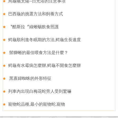
烏龜曬太陽--日光浴的注意事項
巴西龜的挑選方法和飼養方式
〝酷斯拉〞綠蜥蜴飲食照護
鳄龜順利進冬眠期的方法,鳄龜生長速度
鬃獅蜥的最佳喂食方法是什麼？
鳄龜有水霉病怎麼辦,鳄龜不開食怎麼辦
黑寡婦蜘蛛的外形特征
列車內出現白梅花蛇旁人受到驚嚇
寵物蛇品種,最小的寵物蛇,寵物