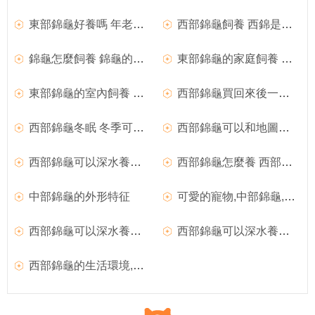
東部錦龜好養嗎 年老的錦龜偏向於植食
西部錦龜飼養 西錦是很雜食的龜
錦龜怎麼飼養 錦龜的室內飼養注意的事項
東部錦龜的家庭飼養 東部錦龜的注意事項
東部錦龜的室內飼養 最好是每2天換一次新水
西部錦龜買回來後一直不潛水 西部錦龜人工養殖
西部錦龜冬眠 冬季可以用加熱棒飼養
西部錦龜可以和地圖龜一起養嗎 可以一起飼養
西部錦龜可以深水養嗎 西部錦龜的飼養
西部錦龜怎麼養 西部錦龜吃完食後要及時換水
中部錦龜的外形特征
可愛的寵物,中部錦龜,人工飼養
西部錦龜可以深水養嗎,西部錦龜的飼養注意事項
西部錦龜可以深水養嗎,西部錦龜的飼養要點
西部錦龜的生活環境,西部錦龜