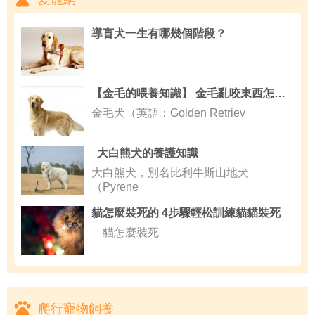
導盲犬一生有哪幾個階段？
【金毛的喂養知識】 金毛亂咬東西怎麼辦
金毛犬（英語：Golden Retriev
大白熊犬的養護知識
大白熊犬，別名比利牛斯山地犬
（Pyrene
貓怎麼裝死的 4步驟輕松訓練貓貓裝死
貓怎麼裝死
爬行寵物飼養